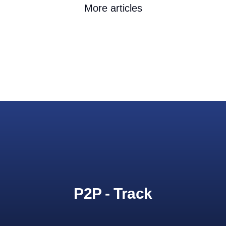
More articles
P2P - Track