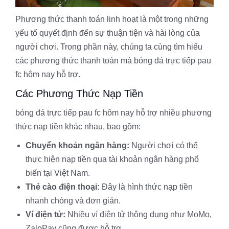
Phương thức thanh toán linh hoạt là một trong những
yếu tố quyết định đến sự thuận tiện và hài lòng của
người chơi. Trong phần này, chúng ta cùng tìm hiểu
các phương thức thanh toán mà bóng đá trực tiếp pau
fc hôm nay hỗ trợ.
Các Phương Thức Nạp Tiền
bóng đá trực tiếp pau fc hôm nay hỗ trợ nhiều phương
thức nạp tiền khác nhau, bao gồm:
Chuyển khoản ngân hàng:
Người chơi có thể
thực hiện nạp tiền qua tài khoản ngân hàng phổ
biến tại Việt Nam.
Thẻ cào điện thoại:
Đây là hình thức nạp tiền
nhanh chóng và đơn giản.
Ví điện tử:
Nhiều ví điện tử thông dụng như MoMo,
ZaloPay cũng được hỗ trợ.