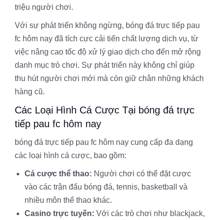
triệu người chơi.
Với sự phát triển không ngừng, bóng đá trực tiếp pau
fc hôm nay đã tích cực cải tiến chất lượng dịch vụ, từ
việc nâng cao tốc độ xử lý giao dịch cho đến mở rộng
danh mục trò chơi. Sự phát triển này không chỉ giúp
thu hút người chơi mới mà còn giữ chân những khách
hàng cũ.
Các Loại Hình Cá Cược Tại bóng đá trực
tiếp pau fc hôm nay
bóng đá trực tiếp pau fc hôm nay cung cấp đa dạng
các loại hình cá cược, bao gồm:
Cá cược thể thao:
Người chơi có thể đặt cược
vào các trận đấu bóng đá, tennis, basketball và
nhiều môn thể thao khác.
Casino trực tuyến:
Với các trò chơi như blackjack,