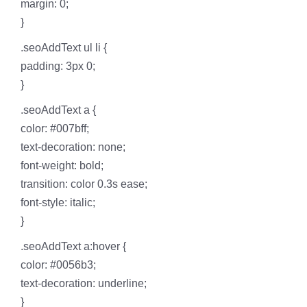
margin: 0;
}
.seoAddText ul li {
padding: 3px 0;
}
.seoAddText a {
color: #007bff;
text-decoration: none;
font-weight: bold;
transition: color 0.3s ease;
font-style: italic;
}
.seoAddText a:hover {
color: #0056b3;
text-decoration: underline;
}