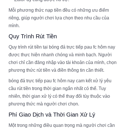
Mỗi phương thức nạp tiền đều có những ưu điểm
riêng, giúp người chơi lựa chọn theo nhu cầu của
mình.
Quy Trình Rút Tiền
Quy trình rút tiền tại bóng đá trực tiếp pau fc hôm nay
được thực hiện nhanh chóng và minh bạch. Người
chơi chỉ cần đăng nhập vào tài khoản của mình, chọn
phương thức rút tiền và điền thông tin cần thiết.
bóng đá trực tiếp pau fc hôm nay cam kết xử lý yêu
cầu rút tiền trong thời gian ngắn nhất có thể. Tuy
nhiên, thời gian xử lý có thể thay đổi tùy thuộc vào
phương thức mà người chơi chọn.
Phí Giao Dịch và Thời Gian Xử Lý
Một trong những điều quan trọng mà người chơi cần