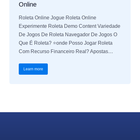
Online
Roleta Online Jogue Roleta Online
Experimente Roleta Demo Content Variedade
De Jogos De Roleta Navegador De Jogos O
Que É Roleta? ⭐onde Posso Jogar Roleta
Com Recurso Financeiro Real? Apostas…
Learn more