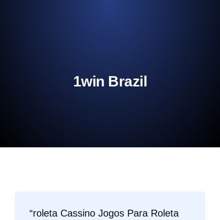
1win Brazil
“roleta Cassino Jogos Para Roleta