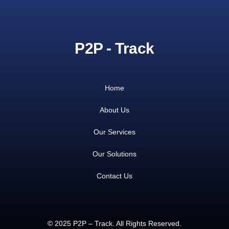
P2P - Track
Home
About Us
Our Services
Our Solutions
Contact Us
© 2025 P2P – Track. All Rights Reserved.