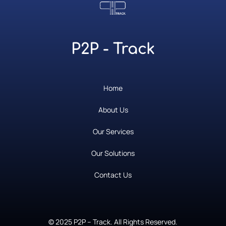
P2P - Track
Home
About Us
Our Services
Our Solutions
Contact Us
© 2025 P2P – Track. All Rights Reserved.