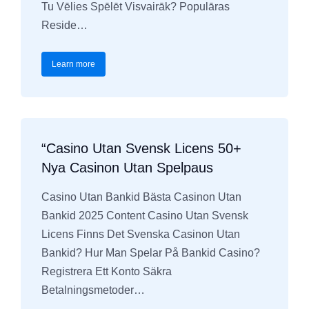
Tu Vēlies Spēlēt Visvairāk? Populāras
Reside…
Learn more
“Casino Utan Svensk Licens 50+
Nya Casinon Utan Spelpaus ️
Casino Utan Bankid Bästa Casinon Utan
Bankid 2025 Content Casino Utan Svensk
Licens Finns Det Svenska Casinon Utan
Bankid? Hur Man Spelar På Bankid Casino?
Registrera Ett Konto Säkra
Betalningsmetoder…