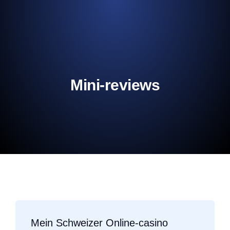
Mini-reviews
Mein Schweizer Online-casino