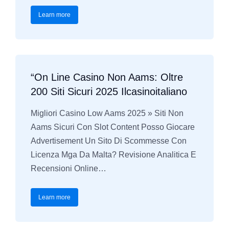
Learn more
“On Line Casino Non Aams: Oltre
200 Siti Sicuri 2025 Ilcasinoitaliano
Migliori Casino Low Aams 2025 » Siti Non
Aams Sicuri Con Slot Content Posso Giocare
Advertisement Un Sito Di Scommesse Con
Licenza Mga Da Malta? Revisione Analitica E
Recensioni Online…
Learn more