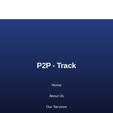
P2P - Track
Home
About Us
Our Services