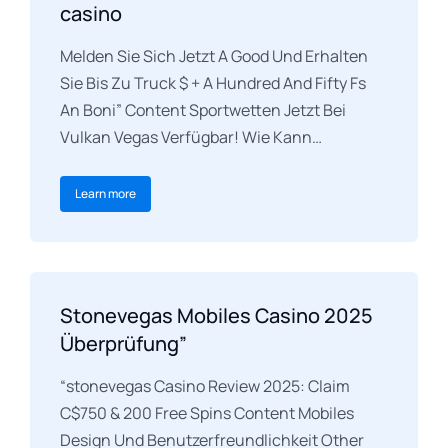
casino
Melden Sie Sich Jetzt A Good Und Erhalten
Sie Bis Zu Truck $ + A Hundred And Fifty Fs
An Boni” Content Sportwetten Jetzt Bei
Vulkan Vegas Verfügbar! Wie Kann…
Learn more
Stonevegas Mobiles Casino 2025
Überprüfung”
“stonevegas Casino Review 2025: Claim
C$750 & 200 Free Spins Content Mobiles
Design Und Benutzerfreundlichkeit Other