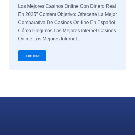
Los Mejores Casinos Online Con Dinero Real
En 2025″ Content Objetivo: Ofrecerte La Mejor
Comparativa De Casinos On-line En Español
Cómo Elegimos Las Mejores Internet Casinos
Online Los Mejores Internet…
Learn more