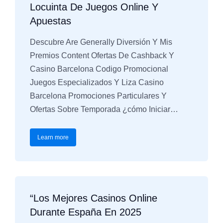
Locuinta De Juegos Online Y
Apuestas
Descubre Are Generally Diversión Y Mis
Premios Content Ofertas De Cashback Y
Casino Barcelona Codigo Promocional
Juegos Especializados Y Liza Casino
Barcelona Promociones Particulares Y
Ofertas Sobre Temporada ¿cómo Iniciar…
Learn more
“Los Mejores Casinos Online
Durante España En 2025