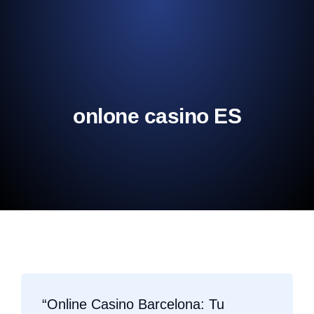
onlone casino ES
“Online Casino Barcelona: Tu