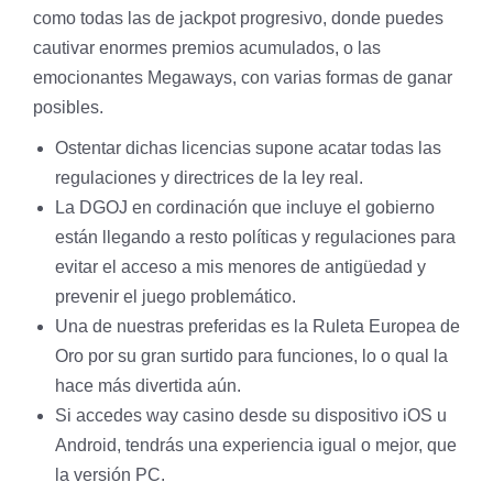
como todas las de jackpot progresivo, donde puedes
cautivar enormes premios acumulados, o las
emocionantes Megaways, con varias formas de ganar
posibles.
Ostentar dichas licencias supone acatar todas las
regulaciones y directrices de la ley real.
La DGOJ en cordinación que incluye el gobierno
están llegando a resto políticas y regulaciones para
evitar el acceso a mis menores de antigüedad y
prevenir el juego problemático.
Una de nuestras preferidas es la Ruleta Europea de
Oro por su gran surtido para funciones, lo o qual la
hace más divertida aún.
Si accedes way casino desde su dispositivo iOS u
Android, tendrás una experiencia igual o mejor, que
la versión PC.