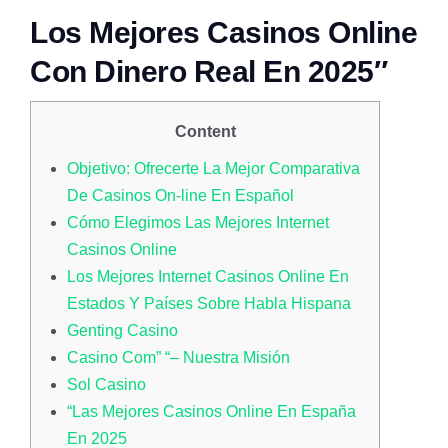
Los Mejores Casinos Online
Con Dinero Real En 2025″
Content
Objetivo: Ofrecerte La Mejor Comparativa
De Casinos On-line En Español
Cómo Elegimos Las Mejores Internet
Casinos Online
Los Mejores Internet Casinos Online En
Estados Y Países Sobre Habla Hispana
Genting Casino
Casino Com” “– Nuestra Misión
Sol Casino
“Las Mejores Casinos Online En España
En 2025