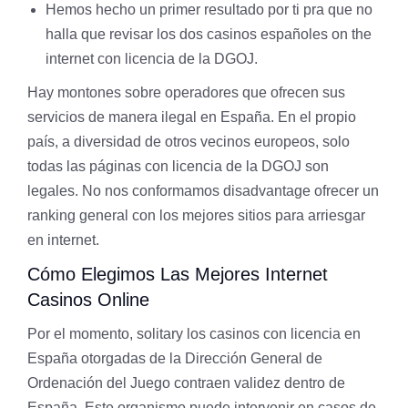
Hemos hecho un primer resultado por ti pra que no
halla que revisar los dos casinos españoles on the
internet con licencia de la DGOJ.
Hay montones sobre operadores que ofrecen sus
servicios de manera ilegal en España. En el propio
país, a diversidad de otros vecinos europeos, solo
todas las páginas con licencia de la DGOJ son
legales. No nos conformamos disadvantage ofrecer un
ranking general con los mejores sitios para arriesgar
en internet.
Cómo Elegimos Las Mejores Internet
Casinos Online
Por el momento, solitary los casinos con licencia en
España otorgadas de la Dirección General de
Ordenación del Juego contraen validez dentro de
España. Este organismo puede intervenir en casos de