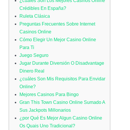
¿cuáles Son Los Mejores Casinos Online
Crédibles En España?
Ruleta Clásica
Preguntas Frecuentes Sobre Internet
Casinos Online
Cómo Elegir Un Mejor Casino Online
Para Ti
Juego Seguro
Jugar Durante Diversión O Disadvantage
Dinero Real
¿cuáles Son Mis Requisitos Para Envidar
Online?
Mejores Casinos Para Bingo
Gran This Town Casino Online Sumado A
Sus Jackpots Millonarios
¿por Qué Es Mejor Algun Casino Online
Os Quais Uno Tradicional?