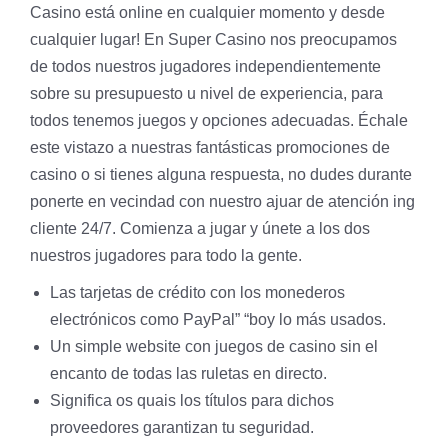
Casino está online en cualquier momento y desde
cualquier lugar! En Super Casino nos preocupamos
de todos nuestros jugadores independientemente
sobre su presupuesto u nivel de experiencia, para
todos tenemos juegos y opciones adecuadas. Échale
este vistazo a nuestras fantásticas promociones de
casino o si tienes alguna respuesta, no dudes durante
ponerte en vecindad con nuestro ajuar de atención ing
cliente 24/7. Comienza a jugar y únete a los dos
nuestros jugadores para todo la gente.
Las tarjetas de crédito con los monederos
electrónicos como PayPal” “boy lo más usados.
Un simple website con juegos de casino sin el
encanto de todas las ruletas en directo.
Significa os quais los títulos para dichos
proveedores garantizan tu seguridad.