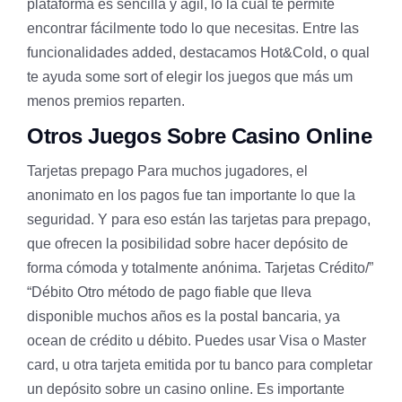
plataforma es sencilla y ágil, lo la cual te permite
encontrar fácilmente todo lo que necesitas. Entre las
funcionalidades added, destacamos Hot&Cold, o qual
te ayuda some sort of elegir los juegos que más um
menos premios reparten.
Otros Juegos Sobre Casino Online
Tarjetas prepago Para muchos jugadores, el
anonimato en los pagos fue tan importante lo que la
seguridad. Y para eso están las tarjetas para prepago,
que ofrecen la posibilidad sobre hacer depósito de
forma cómoda y totalmente anónima. Tarjetas Crédito/”
“Débito Otro método de pago fiable que lleva
disponible muchos años es la postal bancaria, ya
ocean de crédito u débito. Puedes usar Visa o Master
card, u otra tarjeta emitida por tu banco para completar
un depósito sobre un casino online. Es importante