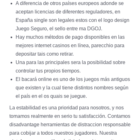
A diferencia de otros países europeos adonde se
aceptan licencias de diferentes reguladores, en
España single son legales estos con el logo design
Juego Seguro, el sello entre ma DGOJ.
Hay muchos métodos de pago disponibles en las
mejores internet casinos en línea, parecchio para
depositar tais como retirar.
Una para las principales sera la posibilidad sobre
controlar tus propios tiempos.
El bacará online es uno de los juegos más antiguos
que existen y la cual tiene distintos nombres según
el país en el os quais se juegue.
La estabilidad es una prioridad para nosotros, y nos
tomamos realmente en serio tu satisfacción. Contamos
disadvantage herramientas de distraccion responsable
para cobijar a todos nuestros jugadores. Nuestra