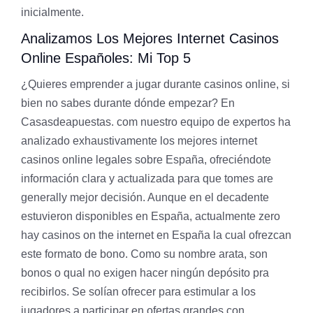
inicialmente.
Analizamos Los Mejores Internet Casinos
Online Españoles: Mi Top 5
¿Quieres emprender a jugar durante casinos online, si
bien no sabes durante dónde empezar? En
Casasdeapuestas. com nuestro equipo de expertos ha
analizado exhaustivamente los mejores internet
casinos online legales sobre España, ofreciéndote
información clara y actualizada para que tomes are
generally mejor decisión. Aunque en el decadente
estuvieron disponibles en España, actualmente zero
hay casinos on the internet en España la cual ofrezcan
este formato de bono. Como su nombre arata, son
bonos o qual no exigen hacer ningún depósito pra
recibirlos. Se solían ofrecer para estimular a los
jugadores a participar en ofertas grandes con