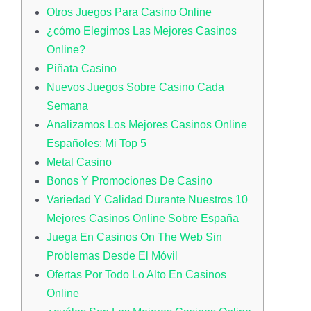
Otros Juegos Para Casino Online
¿cómo Elegimos Las Mejores Casinos
Online?
Piñata Casino
Nuevos Juegos Sobre Casino Cada
Semana
Analizamos Los Mejores Casinos Online
Españoles: Mi Top 5
Metal Casino
Bonos Y Promociones De Casino
Variedad Y Calidad Durante Nuestros 10
Mejores Casinos Online Sobre España
Juega En Casinos On The Web Sin
Problemas Desde El Móvil
Ofertas Por Todo Lo Alto En Casinos
Online