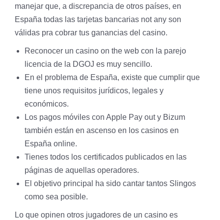
manejar que, a discrepancia de otros países, en
España todas las tarjetas bancarias not any son
válidas pra cobrar tus ganancias del casino.
Reconocer un casino on the web con la parejo
licencia de la DGOJ es muy sencillo.
En el problema de España, existe que cumplir que
tiene unos requisitos jurídicos, legales y
económicos.
Los pagos móviles con Apple Pay out y Bizum
también están en ascenso en los casinos en
España online.
Tienes todos los certificados publicados en las
páginas de aquellas operadores.
El objetivo principal ha sido cantar tantos Slingos
como sea posible.
Lo que opinen otros jugadores de un casino es