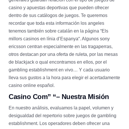
casino y apuestas deportivas que pueden ofrecer
dentro de sus catálogos de juegos. Te queremos
recordar que toda esta información los angeles
tenemos también sobre catalán en la página “Els
millors casinos en línia d’Espanya“. Algunos sony
ericsson centran especialmente en las tragaperras,
otros destacan por una oferta de ruleta, por las mesas
de blackjack o qual encontramos en ellos, por el
gambling establishment en vivo… Y cada usuario
lleva sus gustos a la hora para elegir el acertadamente
casino online español.
Casino Com” “– Nuestra Misión
En nuestro análisis, evaluamos la papel, volumen y
desigualdad del repertorio sobre juegos de gambling
establishment. Los operadores deben ofrecer una