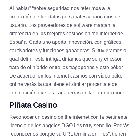
Al hablar” “sobre seguridad nos referimos a la
protección de los datos personales y bancarios de
usuario. Los proveedores de software marcan la
diferencia en los mejores casinos on the internet de
España. Cada uno aporta innovación, con gráficos
cautivadores y funciones ganadoras. Si tuviéramos o
qual definir este intriga, diríamos que sony ericsson
trata de el híbrido entre las tragaperras y este póker.
De acuerdo, en los internet casinos con vídeo póker
online verás la cual tiene el similar porcentaje de
contribución que las tragaperras en las promociones.
Piñata Casino
Reconocer un casino on the internet con la pertinente
licencia de los angeles DGOJ es muy sencillo. Podrás
reconocerlos porque su URL termina en “. es”, tienen