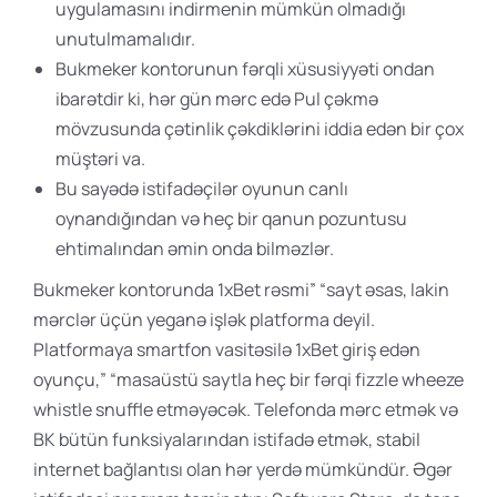
uygulamasını indirmenin mümkün olmadığı
unutulmamalıdır.
Bukmeker kontorunun fərqli xüsusiyyəti ondan
ibarətdir ki, hər gün mərc edə Pul çəkmə
mövzusunda çətinlik çəkdiklərini iddia edən bir çox
müştəri va.
Bu sayədə istifadəçilər oyunun canlı
oynandığından və heç bir qanun pozuntusu
ehtimalından əmin onda bilməzlər.
Bukmeker kontorunda 1xBet rəsmi” “sayt əsas, lakin
mərclər üçün yeganə işlək platforma deyil.
Platformaya smartfon vasitəsilə 1xBet giriş edən
oyunçu,” “masaüstü saytla heç bir fərqi fizzle wheeze
whistle snuffle etməyəcək. Telefonda mərc etmək və
BK bütün funksiyalarından istifadə etmək, stabil
internet bağlantısı olan hər yerdə mümkündür. Əgər