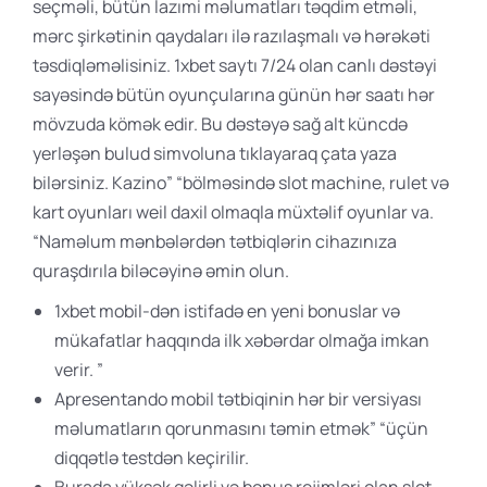
seçməli, bütün lazımi məlumatları təqdim etməli,
mərc şirkətinin qaydaları ilə razılaşmalı və hərəkəti
təsdiqləməlisiniz. 1xbet saytı 7/24 olan canlı dəstəyi
sayəsində bütün oyunçularına günün hər saatı hər
mövzuda kömək edir. Bu dəstəyə sağ alt küncdə
yerləşən bulud simvoluna tıklayaraq çata yaza
bilərsiniz. Kazino” “bölməsində slot machine, rulet və
kart oyunları weil daxil olmaqla müxtəlif oyunlar va.
“Naməlum mənbələrdən tətbiqlərin cihazınıza
quraşdırıla biləcəyinə əmin olun.
1xbet mobil-dən istifadə en yeni bonuslar və
mükafatlar haqqında ilk xəbərdar olmağa imkan
verir. ”
Apresentando mobil tətbiqinin hər bir versiyası
məlumatların qorunmasını təmin etmək” “üçün
diqqətlə testdən keçirilir.