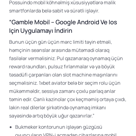
Possuindo mobil köhnəlmiş xüsusiyyətlərə malik
smartfonlarda belə sabit və sürətli işləyir.
“Gamble Mobil – Google Android Ve Ios
Için Uygulamayı İndirin
Bunun üçün gün üçün mərc limiti təyin etməli,
həmçinin seanslar arasında mütəmadi olaraq
fasilələr verməlisiniz. Pul qazanaraq oynamaq üçün
reward raundları, pulsuz fırlanmalar və ya böyük
təsadüfi çarpanları olan slot machine maşınlarını
seçməlisiniz. 1xbet aviator belə bir seçim rolu üçün
mükəmməldir, sessiya zamanı çoxlu parlaq anlar
təmin edir. Canlı kazinolar çox keçməmiş ortaya çıxdı,
lakin real dilerlər şirkətində oynamaq imkanı
sayəsində artıq böyük uğur qazanırlar.”
Bukmeker kontorunun işləyən güzgüsü
oyunçuların VPN-i açmadan cihazlarına mobil