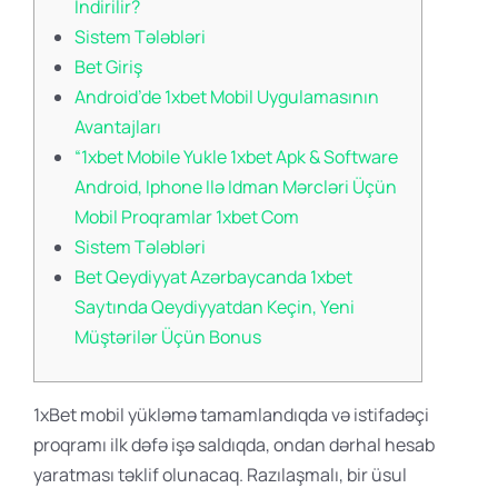
Indirilir?
Sistem Tələbləri
Bet Giriş
Android’de 1xbet Mobil Uygulamasının
Avantajları
“1xbet Mobile Yukle 1xbet Apk & Software
Android, Iphone Ilə Idman Mərcləri Üçün
Mobil Proqramlar 1xbet Com
Sistem Tələbləri
Bet Qeydiyyat Azərbaycanda 1xbet
Saytında Qeydiyyatdan Keçin, Yeni
Müştərilər Üçün Bonus
1xBet mobil yükləmə tamamlandıqda və istifadəçi
proqramı ilk dəfə işə saldıqda, ondan dərhal hesab
yaratması təklif olunacaq. Razılaşmalı, bir üsul