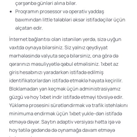
çərşənbə günləri alına bilər.
Proqramın prosessor və operativ yaddaş
baxımından little tələbləri əksər istifadəçilər üçün
əlçatan edir.
İnternet bağlantısı olan istənilən yerdə, sizə uyğun
vaxtda oynaya bilərsiniz. Siz yalnız qeydiyyat
mərhələsində valyuta seçə bilərsiniz, ona görə də
qərarınızı məsuliyyətlə qəbul etməlisiniz. 1xbet az
giris hesabınızı yaradarkən istifadə edilmiş
identifikatorlardan istifadə etməklə həyata keçirilir.
Bloklamadan yan keçmək üçün administrasiyamız
güzgü və hoy 1xbet indir istifadə etməyi tövsiyə edir.
Yükləmə prosesini sürətləndirmək və trafik istehlakını
minimuma endirmək üçün 1xbet yukle-dən istifadə
etməyə dəyər. Saytın adaptiv versiyası hətta işə və
hoy tətilə gedəndə də oynamağa davam etməyə