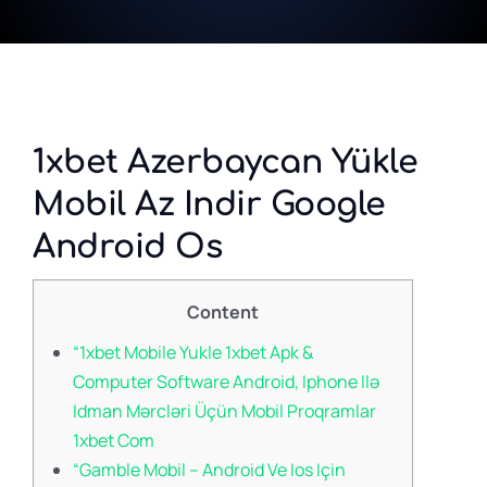
1xbet Azerbaycan Yükle
Mobil Az Indir Google
Android Os
Content
“1xbet Mobile Yukle 1xbet Apk &
Computer Software Android, Iphone Ilə
Idman Mərcləri Üçün Mobil Proqramlar
1xbet Com
“Gamble Mobil – Android Ve Ios Için