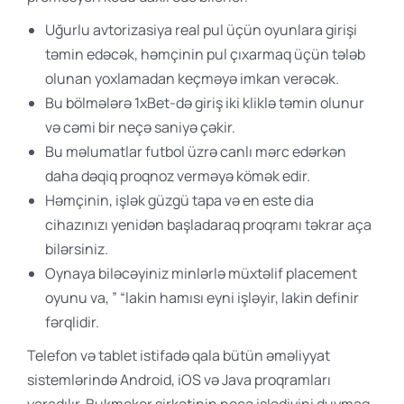
Uğurlu avtorizasiya real pul üçün oyunlara girişi
təmin edəcək, həmçinin pul çıxarmaq üçün tələb
olunan yoxlamadan keçməyə imkan verəcək.
Bu bölmələrə 1xBet-də giriş iki kliklə təmin olunur
və cəmi bir neçə saniyə çəkir.
Bu məlumatlar futbol üzrə canlı mərc edərkən
daha dəqiq proqnoz verməyə kömək edir.
Həmçinin, işlək güzgü tapa və en este dia
cihazınızı yenidən başladaraq proqramı təkrar aça
bilərsiniz.
Oynaya biləcəyiniz minlərlə müxtəlif placement
oyunu va, ” “lakin hamısı eyni işləyir, lakin definir
fərqlidir.
Telefon və tablet istifadə qala bütün əməliyyat
sistemlərində Android, iOS və Java proqramları