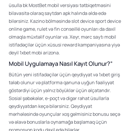
üsulla bk MostBet mobil versiyası tətbiqetməsini
bilavasitə olaraq saytdan apk halında əldə edə
bilərsiniz. Kazino bölməsində slot device sport device
online game, rulet və fin conseillé oyunları da daxil
olmaqla müxtəlif oyunlar va. Xeyr, mərc saytı mobil
istifadəçilər üçün xüsusi reward kampaniyasına yiyə
deyil 1xbet mobi arizona.
Mobil Uygulamaya Nasıl Kayıt Olunur?”
Bütün yeni istifadəçilər üçün qeydiyyat və 1xbet giriş
tələb olunur və platforma qanuna uyğun fəaliyyət
göstərdiyi üçün yalnız böyüklər üçün əlçatandır.
Sosial şəbəkələr, e-poçt və digər rahat üsullarla
qeydiyyatdan keçə bilərsiniz. Qeydiyyat
mərhələsində oyunçular xoş gəlmisiniz bonusu seçə
və əlavə bonuslarla oynamağa başlamaq üçün
promosyon kodu daxil edə bilərlər.