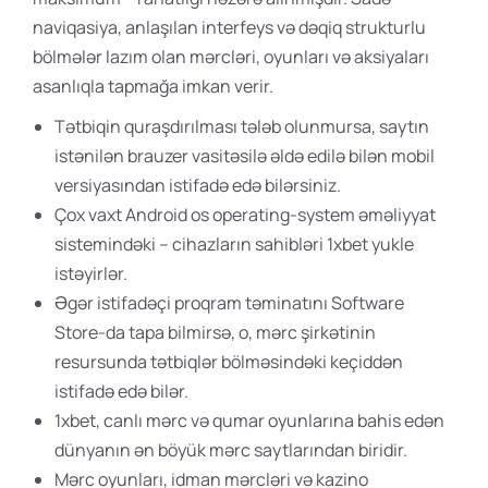
naviqasiya, anlaşılan interfeys və dəqiq strukturlu
bölmələr lazım olan mərcləri, oyunları və aksiyaları
asanlıqla tapmağa imkan verir.
Tətbiqin quraşdırılması tələb olunmursa, saytın
istənilən brauzer vasitəsilə əldə edilə bilən mobil
versiyasından istifadə edə bilərsiniz.
Çox vaxt Android os operating-system əməliyyat
sistemindəki – cihazların sahibləri 1xbet yukle
istəyirlər.
Əgər istifadəçi proqram təminatını Software
Store-da tapa bilmirsə, o, mərc şirkətinin
resursunda tətbiqlər bölməsindəki keçiddən
istifadə edə bilər.
1xbet, canlı mərc və qumar oyunlarına bahis edən
dünyanın ən böyük mərc saytlarından biridir.
Mərc oyunları, idman mərcləri və kazino