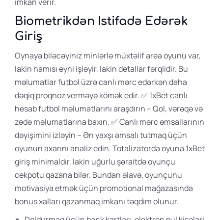
imkan verir.
Biometrikdən Istifadə Edərək
Giriş
Oynaya biləcəyiniz minlərlə müxtəlif area oyunu var,
lakin hamısı eyni işləyir, lakin detallar fərqlidir. Bu
məlumatlar futbol üzrə canlı mərc edərkən daha
dəqiq proqnoz verməyə kömək edir. ✅ 1xBet canlı
hesab futbol məlumatlarını araşdırın – Qol, vərəqə və
zədə məlumatlarına baxın. ✅ Canlı mərc əmsallarının
dəyişimini izləyin – Ən yaxşı əmsalı tutmaq üçün
oyunun axarını analiz edin. Totalizatorda oyuna 1xBet
giriş minimaldır, lakin uğurlu şəraitdə oyunçu
cekpotu qazana bilər. Bundan əlavə, oyunçunu
motivasiya etmək üçün promotional mağazasında
bonus xalları qazanmaq imkanı təqdim olunur.
Doldurmaq üçün bank kartları, elektron pul kisələri