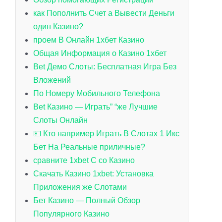
как Пополнить Счет а Вывести Деньги
один Казино?
проем В Онлайн 1хбет Казино
Общая Информация о Казино 1хбет
Bet Демо Слоты: Бесплатная Игра Без
Вложений
По Номеру Мобильного Телефона
Bet Казино — Играть” “же Лучшие
Слоты Онлайн
💵 Кто например Играть В Слотах 1 Икс
Бет На Реальные приличные?
сравните 1xbet С со Казино
Скачать Казино 1xbet: Установка
Приложения же Слотами
Бет Казино — Полный Обзор
Популярного Казино