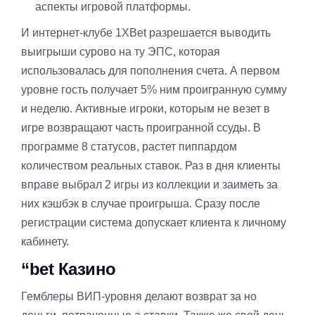
аспекты игровой платформы.
И интернет-клубе 1XBet разрешается выводить
выигрыши сурово на ту ЭПС, которая
использовалась для пополнения счета. А первом
уровне гость получает 5% ним проигранную сумму
и неделю. Активные игроки, которым не везет в
игре возвращают часть проигранной ссуды. В
программе 8 статусов, растет пиппардом
количеством реальных ставок. Раз в дня клиенты
вправе выбрал 2 игры из коллекции и заиметь за
них кэшбэк в случае проигрыша. Сразу после
регистрации система допускает клиента к личному
кабинету.
“bet Казино
Гемблеры ВИП-уровня делают возврат за но