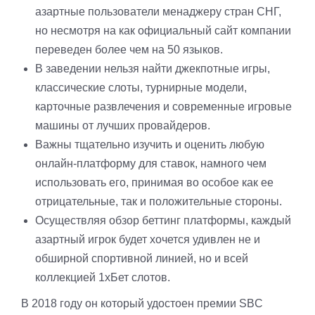
азартные пользователи менаджеру стран СНГ,
но несмотря на как официальный сайт компании
переведен более чем на 50 языков.
В заведении нельзя найти джекпотные игры,
классические слоты, турнирные модели,
карточные развлечения и современные игровые
машины от лучших провайдеров.
Важны тщательно изучить и оценить любую
онлайн-платформу для ставок, намного чем
использовать его, принимая во особое как ее
отрицательные, так и положительные стороны.
Осуществляя обзор беттинг платформы, каждый
азартный игрок будет хочется удивлен не и
обширной спортивной линией, но и всей
коллекцией 1хБет слотов.
В 2018 году он который удостоен премии SBC