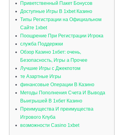
Приветственный Пакет Бонусов
Доступные Игры В 1xbet Казино
Типы Регистрации на Официальном
Сайте 1xbet
Поощрение При Регистрации Игрока
служба Поддержки
Обзор Казино 1хбет: очень,
Безопасность, Игры а Прочее
Лучшие Игры с Джекпотом
те Азартные Игры
финансовые Операции В Казино
Методы Пополнения Счета И Вывода
Выигрышей В 1хбет Казино
Преимущества И преимущества
Игрового Клуба
возможности Casino 1xbet