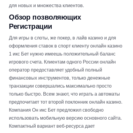
для новых и множества клиентов.
Обзор позволяющих
Регистрации
Для игры в слоты, же покер, в лайв казино и для
оформления ставок в спорт клиенту онлайн казино
1 икс Бет нужно имеешь положительный баланс
игрового счета. Клиентам одного России онлайн
оператор предоставляет удобный полный
финансовых инструментов, только денежные
транзакции совершались максимально просто
только быстро. Всем знают, что играть а автоматы
предпочитает тот второй поклонник онлайн казино.
Компания Он икс Бет предложил свободно
использовать мобильную версию основного сайта.
Компактный вариант веб-ресурса дает