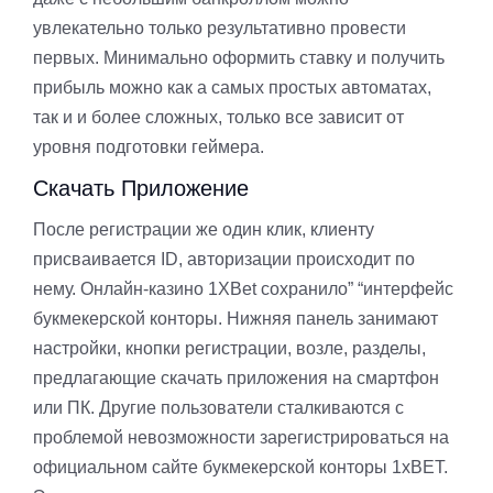
увлекательно только результативно провести
первых. Минимально оформить ставку и получить
прибыль можно как а самых простых автоматах,
так и и более сложных, только все зависит от
уровня подготовки геймера.
Скачать Приложение
После регистрации же один клик, клиенту
присваивается ID, авторизации происходит по
нему. Онлайн-казино 1XBet сохранило” “интерфейс
букмекерской конторы. Нижняя панель занимают
настройки, кнопки регистрации, возле, разделы,
предлагающие скачать приложения на смартфон
или ПК. Другие пользователи сталкиваются с
проблемой невозможности зарегистрироваться на
официальном сайте букмекерской конторы 1хВЕТ.