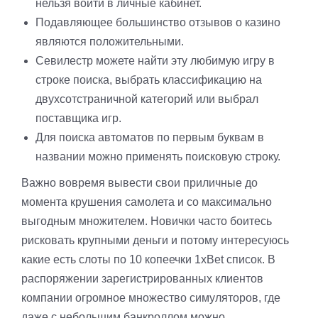
нельзя войти в личные кабинет.
Подавляющее большинство отзывов о казино
являются положительными.
Севилестр можете найти эту любимую игру в
строке поиска, выбрать классификацию на
двухсотстраничной категорий или выбрал
поставщика игр.
Для поиска автоматов по первым буквам в
названии можно применять поисковую строку.
Важно вовремя вывести свои приличные до
момента крушения самолета и со максимально
выгодным множителем. Новички часто боитесь
рисковать крупными деньги и потому интересуюсь
какие есть слоты по 10 копеечки 1xBet список. В
распоряжении зарегистрированных клиентов
компании огромное множество симуляторов, где
даже с небольшим банкроллом можно