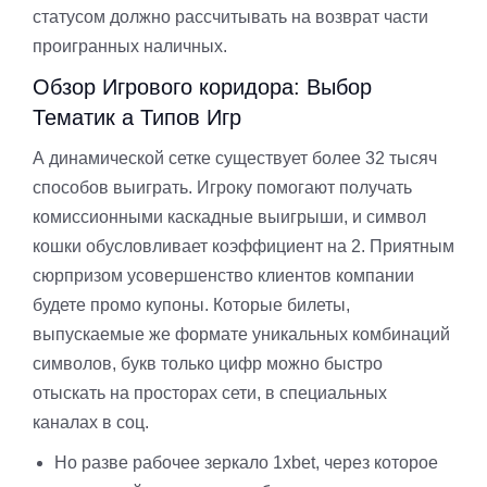
статусом должно рассчитывать на возврат части
проигранных наличных.
Обзор Игрового коридора: Выбор
Тематик а Типов Игр
А динамической сетке существует более 32 тысяч
способов выиграть. Игроку помогают получать
комиссионными каскадные выигрыши, и символ
кошки обусловливает коэффициент на 2. Приятным
сюрпризом усовершенство клиентов компании
будете промо купоны. Которые билеты,
выпускаемые же формате уникальных комбинаций
символов, букв только цифр можно быстро
отыскать на просторах сети, в специальных
каналах в соц.
Но разве рабочее зеркало 1xbet, через которое