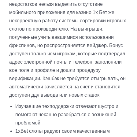
недостатков нельзя выделить отсутствие
мобильного приложения для казино 1х Бет же
некорректную работу системы сортировки игровых
слотов по производителю. На выигрыши,
полученные учитывавшимися использовании
фриспинов, но распространяется вейджер. Бонус
доступен только чем игрокам, которые подтвердил
адрес электронной почты и телефон, заполонили
все поля и профиле и дошли процедуру
верификации. Кэшбэк не требуется отыгрывать, он
автоматически зачисляется на счет и становится
доступен ддя вывода или новых ставок.
Изучавшие техподдержки отвечают шустро и
помогают чеканно разобраться с возникшей
проблемой.
1xBet слоты радуют своим качественным