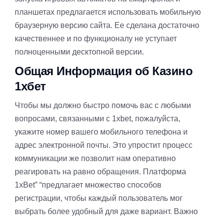
планшетах предлагается использовать мобильную
браузерную версию сайта. Ее сделана достаточно
качественнее и по функционалу не уступает
полноценными десктопной версии.
Общая Информация об Казино
1хбет
Чтобы мы должно быстро помочь вас с любыми
вопросами, связанными с 1xbet, пожалуйста,
укажите номер вашего мобильного телефона и
адрес электронной почты. Это упростит процесс
коммуникации же позволит нам оперативно
реагировать на равно обращения. Платформа
1xBet” “предлагает множество способов
регистрации, чтобы каждый пользователь мог
выбрать более удобный для даже вариант. Важно