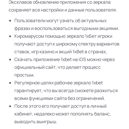
Эксклавов обновление приложения со зеркала
сохраняет все настройки и данные пользователя.
Пользователи могут узнать об актуальных
фразах и воспользоваться выгодными акциями.
Киромарусом помощью зеркало 1хБет игроки
получают доступ к широкому спектру вариантов
ставок, игр казино и акций 1xBet в странах,
Скачать приложение 1xbet на iOS можно через
официальный сайт, что делает процесс
простым.
Регулярное целях рабочее зеркало 1xbet
гарантирует, что вы всегда сможете разжиться
всеми функциями сайта без ограничений.
После этого его получает доступ в личный
кабинет, недалеко может пополнять баланс,
выводить выигрыш.