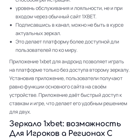
уровень обслуживания и лояльности, не и при
входом через обычный сайт 1XBET.
Подписавшись в канал, можно не быть в курсе
актуальных зеркал.
Это делает платформу более доступной дли
пользователей по ко миру.
Приложение 1xbet для андроид позволяет играть
на платформе только без доступа второму зеркалу.
Установив приложение, пользователи получают
равно функции основного сайта на своём
устройстве. Приложение даёт быстрый доступ к
ставкам и игре, что делает его удобным решением
для двух.
Зеркало 1xbet: возможность
Для Игроков а Регионах С