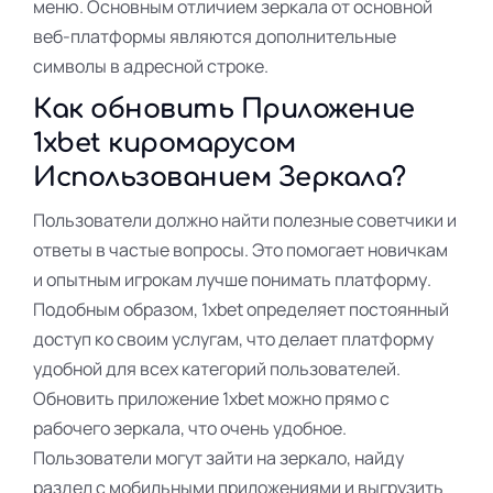
меню. Основным отличием зеркала от основной
веб-платформы являются дополнительные
символы в адресной строке.
Как обновить Приложение
1xbet киромарусом
Использованием Зеркала?
Пользователи должно найти полезные советчики и
ответы в частые вопросы. Это помогает новичкам
и опытным игрокам лучше понимать платформу.
Подобным образом, 1xbet определяет постоянный
доступ ко своим услугам, что делает платформу
удобной для всех категорий пользователей.
Обновить приложение 1xbet можно прямо с
рабочего зеркала, что очень удобное.
Пользователи могут зайти на зеркало, найду
раздел с мобильными приложениями и выгрузить