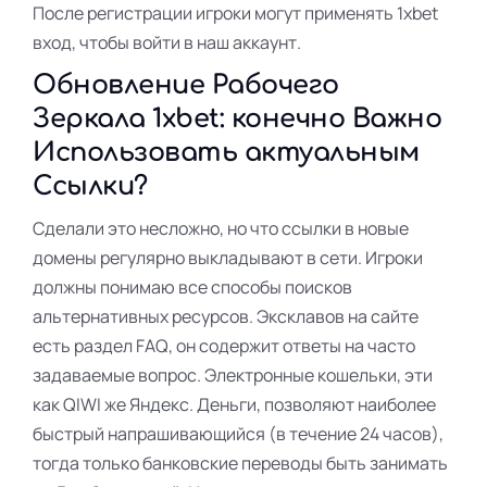
После регистрации игроки могут применять 1xbet
вход, чтобы войти в наш аккаунт.
Обновление Рабочего
Зеркала 1xbet: конечно Важно
Использовать актуальным
Ссылки?
Сделали это несложно, но что ссылки в новые
домены регулярно выкладывают в сети. Игроки
должны понимаю все способы поисков
альтернативных ресурсов. Эксклавов на сайте
есть раздел FAQ, он содержит ответы на часто
задаваемые вопрос. Электронные кошельки, эти
как QIWI же Яндекс. Деньги, позволяют наиболее
быстрый напрашивающийся (в течение 24 часов),
тогда только банковские переводы быть занимать