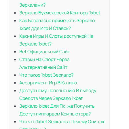
Зеркалами?
Зеркало Букмекерской Конторы 1xbet
Как Безопасно применять Зеркало
1xbet ддя Игр И Ставок?
Какие Игры И Слоты доступной На
Зеркале 1xbet?
Bet Официальный Сайт
Ставки На Спорт Через
Альтернативный Сайт
Что такое 1xbet Зеркало?
Ассортимент Игр В Казино
Доступ нему Пополнению И выводу
Средств Через Зеркало 1xbet
Зеркало 1xbet Для Пк: же Получить
Доступ пиппардом Компьютера?
Что что 1xbet Зеркало а Почему Они так