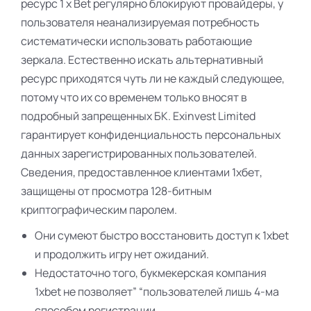
ресурс 1 x Bet регулярно блокируют провайдеры, у
пользователя неанализируемая потребность
систематически использовать работающие
зеркала. Естественно искать альтернативный
ресурс приходятся чуть ли не каждый следующее,
потому что их со временем только вносят в
подробный запрещенных БК. Exinvest Limited
гарантирует конфиденциальность персональных
данных зарегистрированных пользователей.
Сведения, предоставленное клиентами 1xбет,
защищены от просмотра 128-битным
криптографическим паролем.
Они сумеют быстро восстановить доступ к 1xbet
и продолжить игру нет ожиданий.
Недостаточно того, букмекерская компания
1xbet не позволяет” “пользователей лишь 4-ма
способом регистрации.