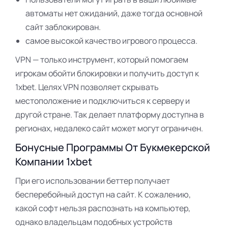
автоматы нет ожиданий, даже тогда основной
сайт заблокирован.
самое высокой качество игрового процесса.
VPN — только инструмент, который помогаем
игрокам обойти блокировки и получить доступ к
1xbet. Целях VPN позволяет скрывать
местоположение и подключиться к серверу и
другой стране. Так делает платформу доступна в
регионах, недалеко сайт может могут ограничен.
Бонусные Программы От Букмекерской
Компании 1xbet
При его использовании беттер получает
бесперебойный доступ на сайт. К сожалению,
какой софт нельзя распознать на компьютер,
однако владельцам подобных устройств