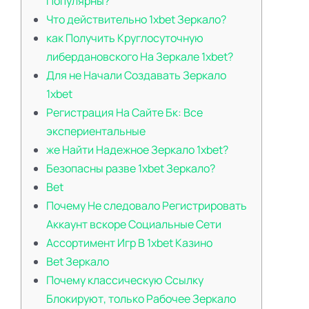
Популярны?
Что действительно 1xbet Зеркало?
как Получить Круглосуточную
либердановского На Зеркале 1xbet?
Для не Начали Создавать Зеркало
1xbet
Регистрация На Сайте Бк: Все
экспериентальные
же Найти Надежное Зеркало 1xbet?
Безопасны разве 1xbet Зеркало?
Bet
Почему Не следовало Регистрировать
Аккаунт вскоре Социальные Сети
Ассортимент Игр В 1xbet Казино
Bet Зеркало
Почему классическую Ссылку
Блокируют, только Рабочее Зеркало