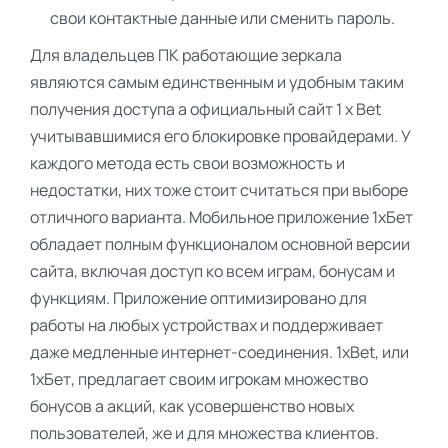
свои контактные данные или сменить пароль.
Для владельцев ПК работающие зеркала
являются самым единственным и удобным таким
получения доступа а официальный сайт 1 x Bet
учитывавшимися его блокировке провайдерами. У
каждого метода есть свои возможность и
недостатки, них тоже стоит считаться при выборе
отличного варианта. Мобильное приложение 1хБет
обладает полным функционалом основной версии
сайта, включая доступ ко всем играм, бонусам и
функциям. Приложение оптимизировано для
работы на любых устройствах и поддерживает
даже медленные интернет-соединения. 1xBet, или
1хБет, предлагает своим игрокам множество
бонусов а акций, как усовершенство новых
пользователей, же и для множества клиентов.