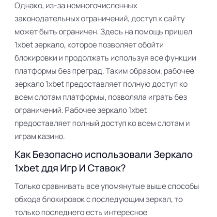
Однако, из-за немногочисленных
законодательных ограничений, доступ к сайту
может быть ограничен. Здесь на помощь пришел
1xbet зеркало, которое позволяет обойти
блокировки и продолжать используя все функции
платформы без преград. Таким образом, рабочее
зеркало 1xbet предоставляет полную доступ ко
всем слотам платформы, позволяла играть без
ограничений. Рабочее зеркало 1xbet
предоставляет полный доступ ко всем слотам и
играм казино.
Как Безопасно использовали Зеркало
1xbet ддя Игр И Ставок?
Только сравнивать все упомянутые выше способы
обхода блокировок с последующим зеркал, то
только последнего есть интересное