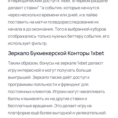
и периодический доступ к 1xbet. В первом разделе
делают ставки” “а события, которые начнутся
через несколько времени или дней, и в лайве
поставить на матчи псевдорасследование их
начала а до окончания. Того в выбранной кубуров
отображались только нужных беттеру события, его
использует фильтр.
Зеркало Букмекерской Конторы 1xbet
Таким образом, бонусы на зеркале 1xbet делают
игру интересной и могут получать больше
выигрышей. Зеркало также даёт доступ к
программам лояльности и френдинг для
постоянных клиентов. Игроки могут накапливать
баллы и выменять их на другие ставки и
бесплатные вращения. Это делает игру на
платформе ещё более выгодной и увлекательной.