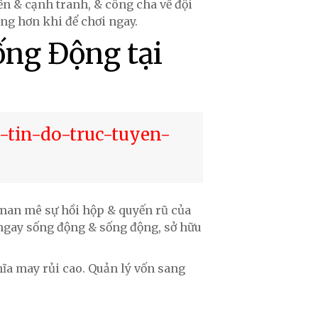
ến & cạnh tranh, & công cha về đội
ng hơn khi để chơi ngay.
ng Động tại
-tin-do-truc-tuyen-
 man mê sự hồi hộp & quyến rũ của
 ngay sống động & sống động, sở hữu
ĩa may rủi cao. Quản lý vốn sang