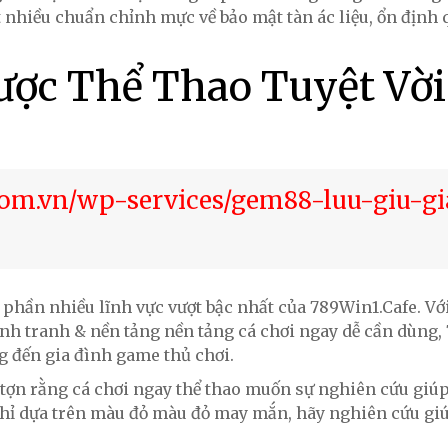
 nhiều chuẩn chỉnh mực về bảo mật tàn ác liệu, ổn định 
ược Thể Thao Tuyệt Vời
com.vn/wp-services/gem88-luu-giu-g
g phần nhiều lĩnh vực vượt bậc nhất của 789Win1.Cafe. Vớ
nh tranh & nền tảng nền tảng cá chơi ngay dễ cần dùng,
g đến gia đình game thủ chơi.
 tợn rằng cá chơi ngay thể thao muốn sự nghiên cứu giúp
chỉ dựa trên màu đỏ màu đỏ may mắn, hãy nghiên cứu giú