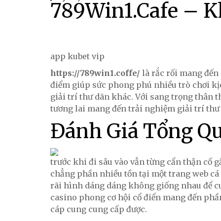
789Win1.Cafe – K
app kubet vip
https://789win1.coffe/
là rắc rối mang đến 
điểm giúp sức phong phú nhiều trò chơi kịc
giải trí thư dãn khác. Với sang trọng thân 
tương lai mang đến trải nghiệm giải trí th
Đánh Giá Tổng Qu
trước khi đi sâu vào vẫn từng cẩn thận cố g
chẳng phần nhiều tồn tại một trang web cá c
rãi hình dáng dáng không giống nhau để cu
casino phong cơ hội cổ điển mang đến phần
cáp cung cung cấp được.