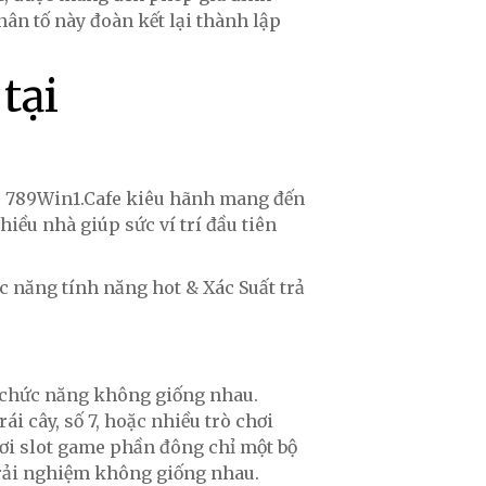
ân tố này đoàn kết lại thành lập
tại
ay. 789Win1.Cafe kiêu hãnh mang đến
iều nhà giúp sức ví trí đầu tiên
c năng tính năng hot & Xác Suất trả
& chức năng không giống nhau.
ái cây, số 7, hoặc nhiều trò chơi
hơi slot game phần đông chỉ một bộ
trải nghiệm không giống nhau.