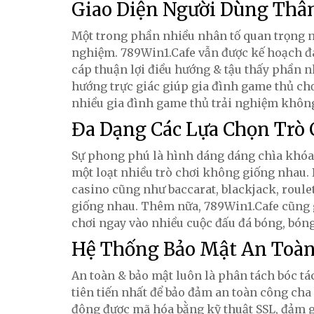
Giao Diện Người Dùng Thâ
Một trong phần nhiều nhân tố quan trọng nh
nghiệm. 789Win1.Cafe vẫn được kế hoạch đá
cáp thuận lợi điều hướng & tậu thấy phần n
hướng trực giác giúp gia đình game thủ ch
nhiều gia đình game thủ trải nghiệm không 
Đa Dạng Các Lựa Chọn Trò 
Sự phong phú là hình dáng dáng chìa khóa đ
một loạt nhiều trò chơi không giống nhau.
casino cũng như baccarat, blackjack, roule
giống nhau. Thêm nữa, 789Win1.Cafe cũng g
chơi ngay vào nhiều cuộc đấu đá bóng, bóng
Hệ Thống Bảo Mật An Toàn
An toàn & bảo mật luôn là phân tách bóc tá
tiên tiến nhất để bảo đảm an toàn công ch
đông được mã hóa bằng kỹ thuật SSL, đảm g