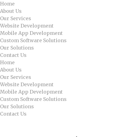
Home
About Us
Our Services
Website Development
Mobile App Development
Custom Software Solutions
Our Solutions
Contact Us
Home
About Us
Our Services
Website Development
Mobile App Development
Custom Software Solutions
Our Solutions
Contact Us