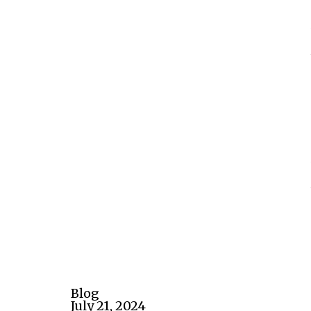
Blog
July 21, 2024