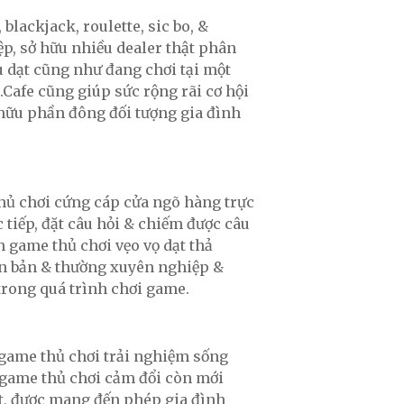
blackjack, roulette, sic bo, &
ệp, sở hữu nhiều dealer thật phân
u dạt cũng như đang chơi tại một
Cafe cũng giúp sức rộng rãi cơ hội
hữu phần đông đối tượng gia đình
thủ chơi cứng cáp cửa ngõ hàng trực
 tiếp, đặt câu hỏi & chiếm được câu
h game thủ chơi vẹo vọ dạt thả
ên bản & thường xuyên nghiệp &
trong quá trình chơi game.
 game thủ chơi trải nghiệm sống
 game thủ chơi cảm đổi còn mới
ạt, được mang đến phép gia đình