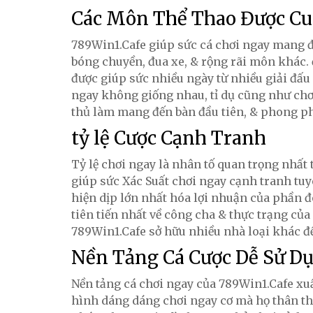
Các Môn Thể Thao Được C
789Win1.Cafe giúp sức cá chơi ngay mang đế
bóng chuyền, đua xe, & rộng rãi môn khác. 
được giúp sức nhiều ngày từ nhiều giải đấu 
ngay không giống nhau, tỉ dụ cũng như chơi 
thủ làm mang đến bàn đầu tiên, & phong p
tỷ lệ Cược Cạnh Tranh
Tỷ lệ chơi ngay là nhân tố quan trọng nhất 
giúp sức Xác Suất chơi ngay cạnh tranh tuy
hiện dịp lớn nhất hóa lợi nhuận của phần đ
tiên tiến nhất về công cha & thực trạng của
789Win1.Cafe sở hữu nhiều nhà loại khác để
Nền Tảng Cá Cược Dễ Sử D
Nền tảng cá chơi ngay của 789Win1.Cafe xuấ
hình dáng dáng chơi ngay cơ mà họ thân thiế