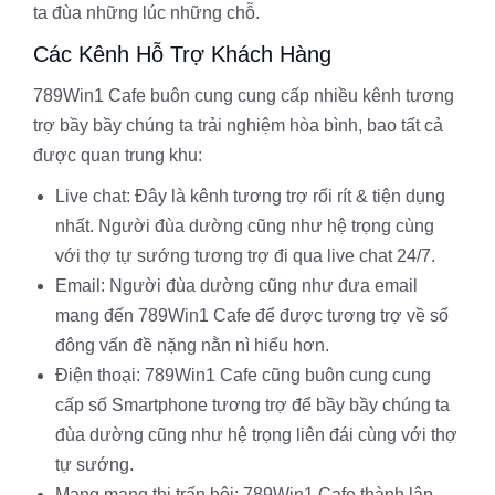
ta đùa những lúc những chỗ.
Các Kênh Hỗ Trợ Khách Hàng
789Win1 Cafe buôn cung cung cấp nhiều kênh tương
trợ bầy bầy chúng ta trải nghiệm hòa bình, bao tất cả
được quan trung khu:
Live chat: Đây là kênh tương trợ rối rít & tiện dụng
nhất. Người đùa dường cũng như hệ trọng cùng
với thợ tự sướng tương trợ đi qua live chat 24/7.
Email: Người đùa dường cũng như đưa email
mang đến 789Win1 Cafe để được tương trợ về số
đông vấn đề nặng nằn nì hiểu hơn.
Điện thoại: 789Win1 Cafe cũng buôn cung cung
cấp số Smartphone tương trợ để bầy bầy chúng ta
đùa dường cũng như hệ trọng liên đái cùng với thợ
tự sướng.
Mạng mạng thị trấn hội: 789Win1 Cafe thành lập