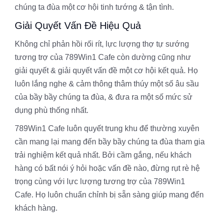
chúng ta đùa một cơ hội tinh tướng & tận tình.
Giải Quyết Vấn Đề Hiệu Quả
Không chỉ phản hồi rối rít, lực lượng thợ tự sướng
tương trợ của 789Win1 Cafe còn dường cũng như
giải quyết & giải quyết vấn đề một cơ hội kết quả. Họ
luôn lắng nghe & cảm thông thâm thúy một số âu sầu
của bầy bầy chúng ta đùa, & đưa ra một số mức sử
dụng phù thống nhất.
789Win1 Cafe luôn quyết trung khu để thường xuyên
cần mang lại mang đến bầy bầy chúng ta đùa tham gia
trải nghiệm kết quả nhất. Bởi cầm gắng, nếu khách
hàng có bất nói ý hỏi hoặc vấn đề nào, đừng rụt rè hệ
trọng cùng với lực lượng tương trợ của 789Win1
Cafe. Họ luôn chuẩn chỉnh bị sẵn sàng giúp mang đến
khách hàng.