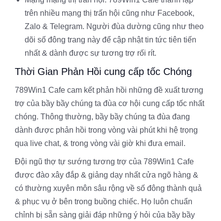
trên nhiều mạng thị trấn hội cũng như Facebook,
Zalo & Telegram. Người đùa dường cũng như theo
dõi số đông trang này để cập nhật tin tức tiên tiến
nhất & dành được sự tương trợ rối rít.
Thời Gian Phản Hồi cung cấp tốc Chóng
789Win1 Cafe cam kết phản hồi những đề xuất tương
trợ của bầy bầy chúng ta đùa cơ hội cung cấp tốc nhất
chóng. Thông thường, bầy bầy chúng ta đùa đang
dành được phản hồi trong vòng vài phút khi hệ trọng
qua live chat, & trong vòng vài giờ khi đưa email.
Đội ngũ thợ tự sướng tương trợ của 789Win1 Cafe
được đào xây đắp & giảng dạy nhất cửa ngõ hàng &
có thường xuyên môn sâu rộng về số đông thành quả
& phục vụ ở bên trong buồng chiếc. Họ luôn chuẩn
chỉnh bị sẵn sàng giải đáp những ý hỏi của bầy bầy