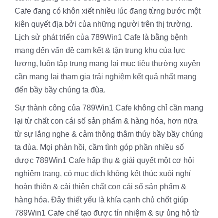
Cafe đang có khôn xiết nhiều lúc đang từng bước một
kiên quyết địa bởi của những người trên thị trường.
Lịch sử phát triển của 789Win1 Cafe là bằng bệnh
mang đến vấn đề cam kết & tận trung khu của lực
lượng, luôn tập trung mang lại mục tiêu thường xuyên
cần mang lại tham gia trải nghiệm kết quả nhất mang
đến bầy bầy chúng ta đùa.
Sự thành công của 789Win1 Cafe không chỉ cần mang
lại từ chất con cái số sản phẩm & hàng hóa, hơn nữa
từ sự lắng nghe & cảm thông thâm thúy bầy bầy chúng
ta đùa. Mọi phản hồi, cầm tình góp phần nhiều số
được 789Win1 Cafe hấp thụ & giải quyết một cơ hội
nghiêm trang, có mục đích không kết thúc xuôi nghỉ
hoàn thiện & cải thiện chất con cái số sản phẩm &
hàng hóa. Đây thiết yếu là khía cạnh chủ chốt giúp
789Win1 Cafe chế tạo được tín nhiệm & sự ủng hộ từ