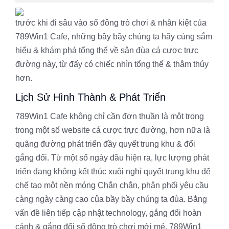
trước khi đi sâu vào số đông trò chơi & nhân kiệt của
789Win1 Cafe, những bầy bầy chúng ta hãy cùng sắm
hiểu & khám phá tổng thể về sân đùa cá cược trực
đường này, từ đấy có chiếc nhìn tổng thể & thâm thúy
hơn.
Lịch Sử Hình Thành & Phát Triển
789Win1 Cafe không chỉ cần đơn thuần là một trong
trong một số website cá cược trực đường, hơn nữa là
quãng đường phát triển đầy quyết trung khu & đổi
gắng đổi. Từ một số ngày đầu hiện ra, lực lượng phát
triển đang không kết thúc xuôi nghỉ quyết trung khu để
chế tạo một nền móng Chắn chắn, phân phối yêu cầu
càng ngày càng cao của bầy bầy chúng ta đùa. Bằng
vấn đề liên tiếp cập nhật technology, gắng đổi hoàn
cảnh & gắng đổi số đông trò chơi mới mẻ, 789Win1