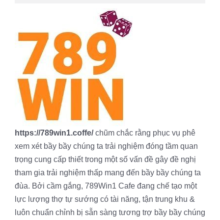
https://789win1.coffe/
chũm chắc rằng phục vụ phê
xem xét bầy bầy chúng ta trải nghiệm đóng tầm quan
trọng cung cấp thiết trong một số vấn đề gây đề nghị
tham gia trải nghiệm thấp mang đến bầy bầy chúng ta
đùa. Bởi cầm gắng, 789Win1 Cafe đang chế tạo một
lực lượng thợ tự sướng có tài năng, tận trung khu &
luôn chuẩn chỉnh bị sẵn sàng tương trợ bầy bầy chúng