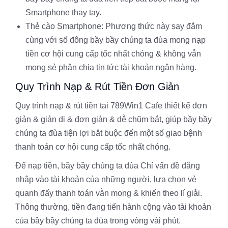
Smartphone thay tay.
Thẻ cào Smartphone: Phương thức này say đắm
cùng với số đông bầy bầy chúng ta đùa mong nạp
tiền cơ hội cung cấp tốc nhất chóng & không vẫn
mong sẻ phân chia tin tức tài khoản ngân hàng.
Quy Trình Nạp & Rút Tiền Đơn Giản
Quy trình nạp & rút tiền tại 789Win1 Cafe thiết kế đơn
giản & giản dị & đơn giản & dễ chũm bắt, giúp bầy bầy
chúng ta đùa tiện lợi bắt buộc đến một số giao bệnh
thanh toán cơ hội cung cấp tốc nhất chóng.
Để nạp tiền, bầy bầy chúng ta đùa Chỉ vấn đề đăng
nhập vào tài khoản của những người, lựa chọn vẻ
quanh đấy thanh toán vẫn mong & khiến theo lí giải.
Thông thường, tiền đang tiến hành cộng vào tài khoản
của bầy bầy chúng ta đùa trong vòng vài phút.