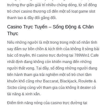
trường thư giãn giải trí nhiều chủng dòng, từ số đông
trò chơi casino thượng cổ đến một số loạt game slot
thanh tao & đầy đổi gắng đổi.
Casino Trực Tuyến – Sống Động & Chân
Thực
Nếu những người là một trong trong một số nhân tình
say đắm sự bồn chồn & kịch tính của không ít sòng bài
bác cổ truyền, thì casino trực đường tại 789Win1 Cafe
nhất định đang không còn khiến mang đến những
người thất vọng. Tại đây, số đông những người đang
tiến hành tham gia trải nghiệm một số trò chơi tầm
khuôn khổ cũng như Baccarat, Blackjack, Roulette &
Sicbo cùng cùng với tham gia của không ít dealer có
tài năng & xinh xắn.
Điểm tính năng nóng của casino trực đường tại