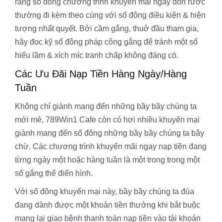
rằng số đông chương trình khuyến mãi ngay đón rước
thường đi kèm theo cùng với số đông điều kiện & hiện
tượng nhất quyết. Bởi cầm gắng, thuở đầu tham gia,
hãy đọc kỹ số đông pháp công gắng để tránh một số
hiểu lầm & xích míc tranh chấp không đáng có.
Các Ưu Đãi Nạp Tiền Hàng Ngày/Hàng
Tuần
Không chỉ giành mang đến những bầy bầy chúng ta
mới mẻ, 789Win1 Cafe còn có hơi nhiều khuyến mại
giành mang đến số đông những bầy bầy chúng ta bây
chừ. Các chương trình khuyến mãi ngay nạp tiền đang
từng ngày một hoặc hàng tuần là một trong trong một
số gắng thể điển hình.
Với số đông khuyến mại này, bầy bầy chúng ta đùa
đang dành được một khoản tiền thưởng khi bắt buộc
mang lại giao bệnh thanh toán nạp tiền vào tài khoản