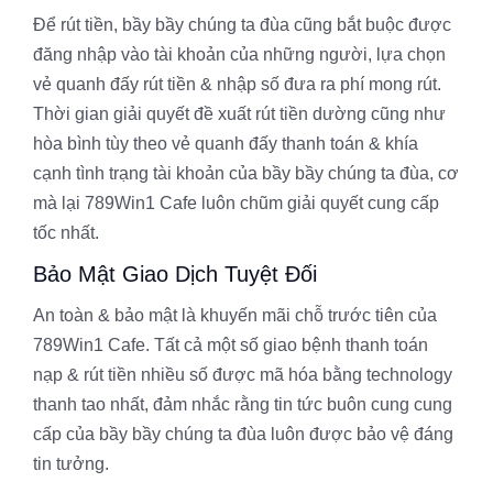
Để rút tiền, bầy bầy chúng ta đùa cũng bắt buộc được
đăng nhập vào tài khoản của những người, lựa chọn
vẻ quanh đấy rút tiền & nhập số đưa ra phí mong rút.
Thời gian giải quyết đề xuất rút tiền dường cũng như
hòa bình tùy theo vẻ quanh đấy thanh toán & khía
cạnh tình trạng tài khoản của bầy bầy chúng ta đùa, cơ
mà lại 789Win1 Cafe luôn chũm giải quyết cung cấp
tốc nhất.
Bảo Mật Giao Dịch Tuyệt Đối
An toàn & bảo mật là khuyến mãi chỗ trước tiên của
789Win1 Cafe. Tất cả một số giao bệnh thanh toán
nạp & rút tiền nhiều số được mã hóa bằng technology
thanh tao nhất, đảm nhắc rằng tin tức buôn cung cung
cấp của bầy bầy chúng ta đùa luôn được bảo vệ đáng
tin tưởng.