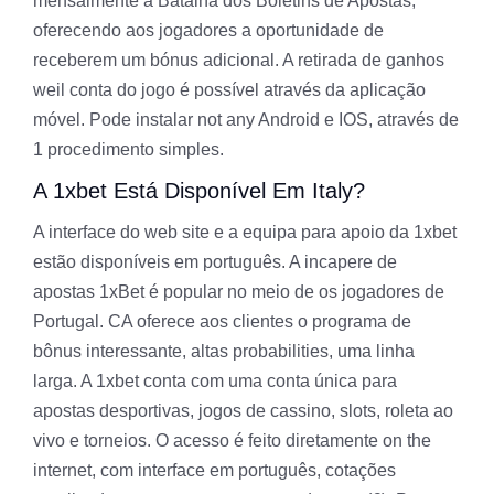
mensalmente a Batalha dos Boletins de Apostas,
oferecendo aos jogadores a oportunidade de
receberem um bónus adicional. A retirada de ganhos
weil conta do jogo é possível através da aplicação
móvel. Pode instalar not any Android e IOS, através de
1 procedimento simples.
A 1xbet Está Disponível Em Italy?
A interface do web site e a equipa para apoio da 1xbet
estão disponíveis em português. A incapere de
apostas 1xBet é popular no meio de os jogadores de
Portugal. CA oferece aos clientes o programa de
bônus interessante, altas probabilities, uma linha
larga. A 1xbet conta com uma conta única para
apostas desportivas, jogos de cassino, slots, roleta ao
vivo e torneios. O acesso é feito diretamente on the
internet, com interface em português, cotações