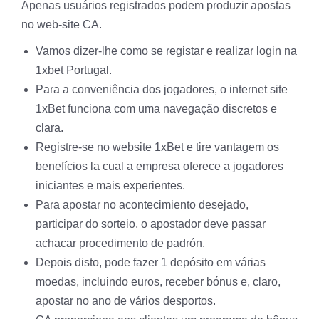
Apenas usuários registrados podem produzir apostas
no web-site CA.
Vamos dizer-lhe como se registar e realizar login na
1xbet Portugal.
Para a conveniência dos jogadores, o internet site
1xBet funciona com uma navegação discretos e
clara.
Registre-se no website 1xBet e tire vantagem os
benefícios la cual a empresa oferece a jogadores
iniciantes e mais experientes.
Para apostar no acontecimiento desejado,
participar do sorteio, o apostador deve passar
achacar procedimento de padrón.
Depois disto, pode fazer 1 depósito em várias
moedas, incluindo euros, receber bónus e, claro,
apostar no ano de vários desportos.