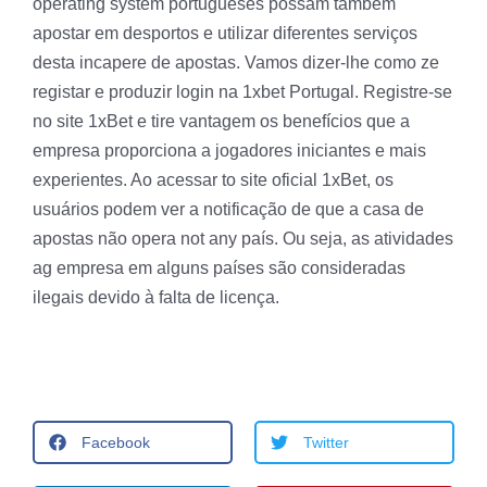
operating system portugueses possam também
apostar em desportos e utilizar diferentes serviços
desta incapere de apostas. Vamos dizer-lhe como ze
registar e produzir login na 1xbet Portugal. Registre-se
no site 1xBet e tire vantagem os benefícios que a
empresa proporciona a jogadores iniciantes e mais
experientes. Ao acessar to site oficial 1xBet, os
usuários podem ver a notificação de que a casa de
apostas não opera not any país. Ou seja, as atividades
ag empresa em alguns países são consideradas
ilegais devido à falta de licença.
Facebook
Twitter