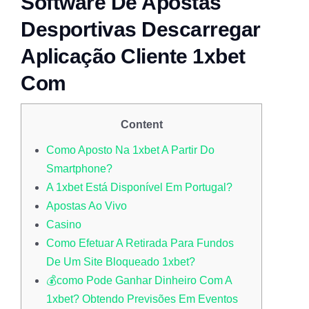
Software De Apostas
Desportivas Descarregar
Aplicação Cliente 1xbet
Com
Content
Como Aposto Na 1xbet A Partir Do
Smartphone?
A 1xbet Está Disponível Em Portugal?
Apostas Ao Vivo
Casino
Como Efetuar A Retirada Para Fundos
De Um Site Bloqueado 1xbet?
💰como Pode Ganhar Dinheiro Com A
1xbet? Obtendo Previsões Em Eventos