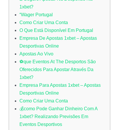
1xbet?
“Wager Portugal
Como Criar Uma Conta
O Que Está Disponível Em Portugal
Empresa De Apostas 1xbet – Apostas
Desportivas Online
Apostas Ao Vivo
⚽que Eventos At The Desportos São
Oferecidos Para Apostar Através Da
1xbet?
Empresa Para Apostas 1xbet – Apostas
Desportivas Online
Como Criar Uma Conta
💰como Pode Ganhar Dinheiro Com A
1xbet? Realizando Previsões Em
Eventos Desportivos