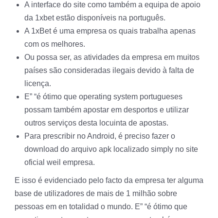
A interface do site como também a equipa de apoio
da 1xbet estão disponíveis na português.
A 1xBet é uma empresa os quais trabalha apenas
com os melhores.
Ou possa ser, as atividades da empresa em muitos
países são consideradas ilegais devido à falta de
licença.
E” “é ótimo que operating system portugueses
possam também apostar em desportos e utilizar
outros serviços desta locuinta de apostas.
Para prescribir no Android, é preciso fazer o
download do arquivo apk localizado simply no site
oficial weil empresa.
E isso é evidenciado pelo facto da empresa ter alguma
base de utilizadores de mais de 1 milhão sobre
pessoas em en totalidad o mundo. E” “é ótimo que