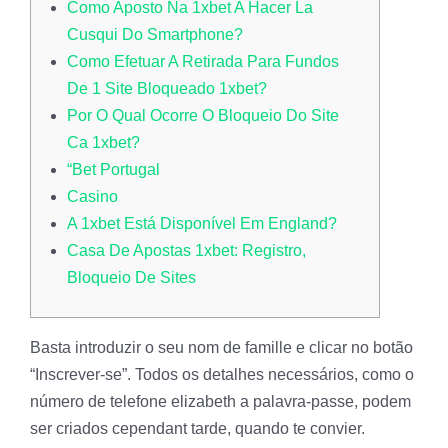
Como Aposto Na 1xbet A Hacer La
Cusqui Do Smartphone?
Como Efetuar A Retirada Para Fundos
De 1 Site Bloqueado 1xbet?
Por O Qual Ocorre O Bloqueio Do Site
Ca 1xbet?
“Bet Portugal
Casino
A 1xbet Está Disponível Em England?
Casa De Apostas 1xbet: Registro,
Bloqueio De Sites
Basta introduzir o seu nom de famille e clicar no botão
“Inscrever-se”. Todos os detalhes necessários, como o
número de telefone elizabeth a palavra-passe, podem
ser criados cependant tarde, quando te convier.