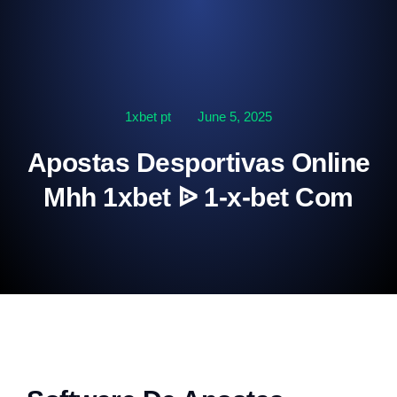
1xbet pt
June 5, 2025
Apostas Desportivas Online
Mhh 1xbet ᐉ 1-x-bet Com