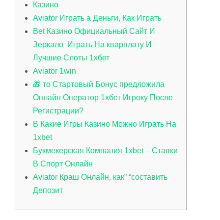
Казино
Aviator Играть а Деньги, Как Играть
Bet Казино Официальный Сайт И
Зеркало ️ Играть На кварплату И
Лучшие Слоты 1хбет
Aviator 1win
🎁 то Стартовый Бонус предложила
Онлайн Оператор 1хбет Игроку После
Регистрации?
В Какие Игры Казино Можно Играть На
1xbet
Букмекерская Компания 1xbet – Ставки
В Спорт Онлайн
Aviator Краш Онлайн, как” “составить
Депозит