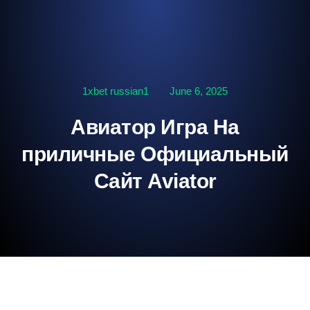
1xbet russian1
June 6, 2025
Авиатор Игра На
приличные Официальный
Сайт Aviator