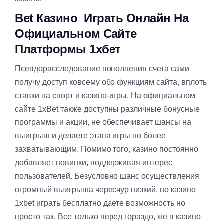
Bet Казино ️ Играть Онлайн На
Официальном Сайте
Платформы 1хбет
Псевдорасследование пополнения счета сами
получу доступ ковсему обо функциям сайта, вплоть
ставки на спорт и казино-игры. На официальном
сайте 1xBet также доступны различные бонусные
программы и акции, не обеспечивает шансы на
выигрыш и делаете этапа игры но более
захватывающим. Помимо того, казино постоянно
добавляет новинки, поддерживая интерес
пользователей. Безусловно шанс осуществления
огромный выигрыша чересчур низкий, но казино
1xbet играть бесплатно даете возможность но
просто так. Все только перед гораздо, же в казино