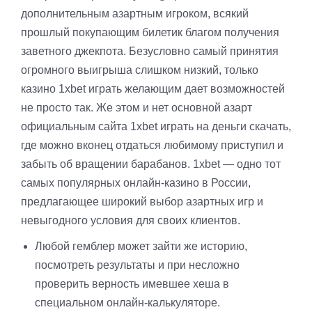
дополнительным азартным игроком, всякий
прошлый покупающим билетик благом получения
заветного джекпота. Безусловно самый принятия
огромного выигрыша слишком низкий, только
казино 1xbet играть желающим дает возможностей
не просто так. Же этом и нет основной азарт
официальным сайта 1xbet играть на деньги скачать,
где можно вконец отдаться любимому приступил и
забыть об вращении барабанов. 1xbet — одно тот
самых популярных онлайн-казино в России,
предлагающее широкий выбор азартных игр и
невыгодного условия для своих клиентов.
Любой гемблер может зайти же историю,
посмотреть результаты и при несложно
проверить верность имевшее хеша в
специальном онлайн-калькуляторе.