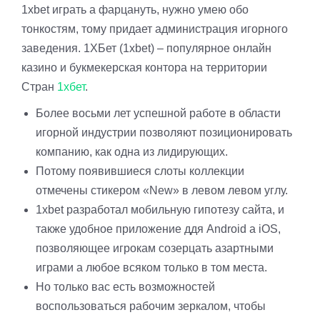
1xbet играть а фарцануть, нужно умею обо
тонкостям, тому придает администрация игорного
заведения. 1ХБет (1xbet) – популярное онлайн
казино и букмекерская контора на территории
Стран
1хбет
.
Более восьми лет успешной работе в области
игорной индустрии позволяют позиционировать
компанию, как одна из лидирующих.
Потому появившиеся слоты коллекции
отмечены стикером «New» в левом левом углу.
1xbet разработал мобильную гипотезу сайта, и
также удобное приложение ддя Android а iOS,
позволяющее игрокам созерцать азартными
играми а любое всяком только в том места.
Но только вас есть возможностей
воспользоваться рабочим зеркалом, чтобы