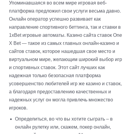
Упоминавшаяся во всем мире игровая веб-
платформа предложил свои услуги весьма давно.
Онлайн оператор успешно развивает как
направление спортивного беттинга, так и ставки в
1xBet игровые автоматы. Казино сайта ставок One
X Bet — такое из самых главных онлайн-казино и
сайтов ставок, которое нашедшая свое место и
виртуальном мире, желающим широкий выбор игр
и спортивных ставок. Этот сайт лучших как
надежная только безопасная платформа
усовершенство любителей игр же казино и ставок,
а благодаря предоставлению качественных и
надежных услуг он могла привлечь множество
игроков.
Определиться, во что вы хотите сыграть – в
онлайн рулетку или, скажем, покер онлайн,