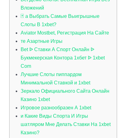
Вложений
🃏 а Выбрать Самые Выигрышные
Слоты В 1xbet?
Aviator Mostbet, Регистрация На Сайте
те Азартные Игры
Bet ᐉ Ставки А Спорт Онлайн ᐉ
Букмекерская Контора 1хбет ᐉ 1xbet
Com
Лучшие Слоты пиппардом
Минимальной Ставкой и 1xbet
Зеркало Официального Сайта Онлайн
Казино 1xbet
Игровое разнообразен А 1xbet
и Какие Виды Спорта И Игры
шатляром Мне Делать Ставки На 1xbet
Казино?