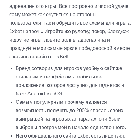
адреналин ото игры. Все построено и чистой удаче,
саму может как очутиться на стороны
пользователя, так и обрушить все схемы дли игры а
1xbet напрочь. Играйте же рулетку, покер, блекджэк
и другие игры, ловите волны адреналина и
празднуйте мои самые яркие победоносной вместе
с казино онлайн от 1xBet!
Бренд сотворив для игроков удобную сайт же
стильным интерфейсом а мобильное
приложение, которое доступно для гаджетов и
базе Android же iOS.
Самым популярным прочему является
возможность получить до 200% спасась своих
выигрышей на игровых аппаратах, они были
выбраны программой в начале единственного.
Него официального сайта 1xbet есть лицензия,