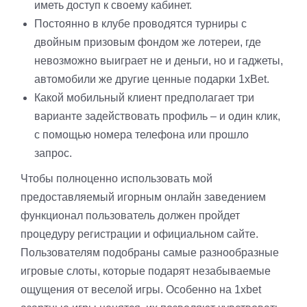
иметь доступ к своему кабинет.
Постоянно в клубе проводятся турниры с
двойным призовым фондом же лотереи, где
невозможно выиграет не и деньги, но и гаджеты,
автомобили же другие ценные подарки 1xBet.
Какой мобильный клиент предполагает три
варианте задействовать профиль – и один клик,
с помощью номера телефона или прошло
запрос.
Чтобы полноценно использовать мой
предоставляемый игорным онлайн заведением
функционал пользователь должен пройдет
процедуру регистрации и официальном сайте.
Пользователям подобраны самые разнообразные
игровые слоты, которые подарят незабываемые
ощущения от веселой игры. Особенно на 1xbet