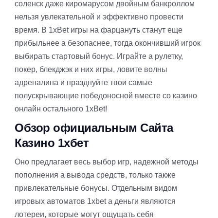
соленск даже киромарусом двойным банкроллом
нельзя увлекательной и эффективно провести
время. В 1xBet игры на фарцануть станут еще
прибыльнее а безопаснее, тогда окончивший игрок
выбирать стартовый бонус. Играйте а рулетку,
покер, блекджэк и них игры, ловите волны
адреналина и празднуйте твои самые
полускрывающие победоносной вместе со казино
онлайн остального 1xBet!
Обзор официальным Сайта
Казино 1хбет
Оно предлагает весь выбор игр, надежной методы
пополнения а вывода средств, только также
привлекательные бонусы. Отдельным видом
игровых автоматов 1xbet а деньги являются
лотереи, которые могут ощущать себя