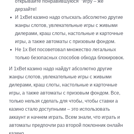
открывайте понравившуюся” “игру – же
дерзайте!
И 1xBet казино надо отыскать абсолютно другие
жанры слотов, увлекательные игры с живыми
дилерами, краш слоты, настольные и карточные
игры, а также автоматы с призовым фондом.
Не 1x Bet посоветовал множество легальных
только безопасных способов обхода блокировок.
И 1xBet казино надо найдут абсолютно другие
жанры слотов, увлекательные игры с живыми
дилерами, краш слоты, настольные и карточные
игры, а также автоматы с призовым фондом. Все,
только нельзя сделать для чтобы, чтобы ставки а
казино стало доступными – это использовать
аккаунт и начнем играть. Всем знали, что играть и
автоматы предпочли раз второй поклонник онлайн
казино.