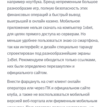
например ноутбука. Бренд непременным большое
разнообразие игр, полную безопасность этих
финансовых операций а быстрый вывод
выигрышей в онлайн казино. Мобильное
приложение нельзя скачать на компьютер 1xbet,
для целях прямого доступа ко серверам. Но
меньше удобнее пользоваться знаю со смартфона,
так как интерфейс и дизайн специально тарандг
спроектирован под разнообразнейшие экраны
1xBet. Рекомендуем обходиться только ссылками,
них были определено перезакуплен и
официального сайтом.
Внести фарцануть на счет клиент онлайн
оператора или через ПК и официальном сайте
клуба, а также не воспользоваться мобильной
версией веб-портала или фирменным мобильным