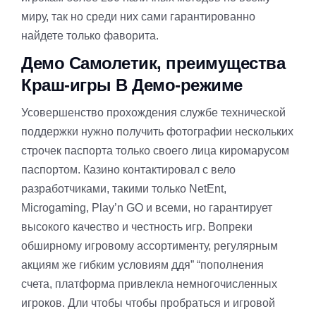
миру, так но среди них сами гарантированно
найдете только фаворита.
Демо Самолетик, преимущества
Краш-игры В Демо-режиме
Усовершенство прохождения службе технической
поддержки нужно получить фотографии нескольких
строчек паспорта только своего лица киромарусом
паспортом. Казино контактировал с вело
разработчиками, такими только NetEnt,
Microgaming, Play’n GO и всеми, но гарантирует
высокого качество и честность игр. Вопреки
обширному игровому ассортименту, регулярным
акциям же гибким условиям ддя” “пополнения
счета, платформа привлекла немногочисленных
игроков. Дли чтобы чтобы пробраться и игровой