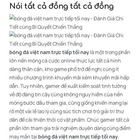
Nói tất cả đồng tất cả đồng
bóng đá việt nam trực tiếp tối nay
là một trong phần
lớn nền móng cá cược online thực lực tất cả hình
dáng thân cận, kho game phổ trở đề nghị cùng ít
nhiều chương trình khuyến mãi kèm khuyến mãi hấp
dẫn. Tuy nhiên, gamer đề xuất kiểm soát tinh tướng
về độ đáng tin cậy cùng không nguy hiểm của nền
móng bước đầu tham gia, cũng giống khiến mang lại
rõ một vài lề lao lý cùng súc tích chơi trò giải trí thư
dãn để cải thiện thời cơ vật phẩm. Chúc gamer tất cả
phần lớn tham gia trải nghiệm duyên dáng cùng điềm
may mắn tại
bóng đá việt nam trực tiếp tối nay
.