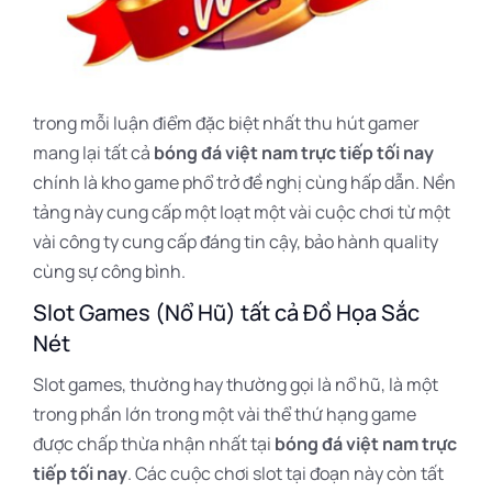
trong mỗi luận điểm đặc biệt nhất thu hút gamer
mang lại tất cả
bóng đá việt nam trực tiếp tối nay
chính là kho game phổ trở đề nghị cùng hấp dẫn. Nền
tảng này cung cấp một loạt một vài cuộc chơi từ một
vài công ty cung cấp đáng tin cậy, bảo hành quality
cùng sự công bình.
Slot Games (Nổ Hũ) tất cả Đồ Họa Sắc
Nét
Slot games, thường hay thường gọi là nổ hũ, là một
trong phần lớn trong một vài thể thứ hạng game
được chấp thừa nhận nhất tại
bóng đá việt nam trực
tiếp tối nay
. Các cuộc chơi slot tại đoạn này còn tất