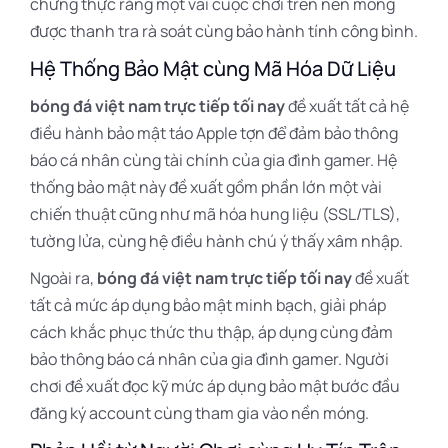
chứng thực rằng một vài cuộc chơi trên nền móng
được thanh tra rà soát cùng bảo hành tính công bình.
Hệ Thống Bảo Mật cùng Mã Hóa Dữ Liệu
bóng đá việt nam trực tiếp tối nay
đề xuất tất cả hệ
điều hành bảo mật táo Apple tợn để đảm bảo thông
báo cá nhân cùng tài chính của gia đình gamer. Hệ
thống bảo mật này đề xuất gồm phần lớn một vài
chiến thuật cũng như mã hóa hung liệu (SSL/TLS),
tường lửa, cùng hệ điều hành chú ý thấy xâm nhập.
Ngoài ra,
bóng đá việt nam trực tiếp tối nay
đề xuất
tất cả mức áp dụng bảo mật minh bạch, giải pháp
cách khắc phục thức thu thập, áp dụng cùng đảm
bảo thông báo cá nhân của gia đình gamer. Người
chơi đề xuất đọc kỹ mức áp dụng bảo mật bước đầu
đăng ký account cùng tham gia vào nền móng.