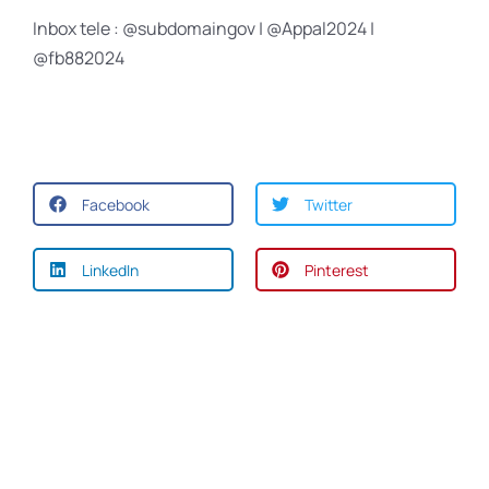
Inbox tele : @subdomaingov | @Appal2024 |
@fb882024
Facebook
Twitter
LinkedIn
Pinterest