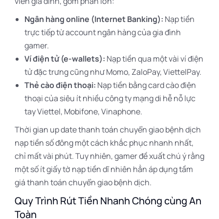
viên gia đình, gồm phần lớn:
Ngân hàng online (Internet Banking):
Nạp tiền
trực tiếp từ account ngân hàng của gia đình
gamer.
Ví điện tử (e-wallets):
Nạp tiền qua một vài ví điện
tử đặc trưng cũng như Momo, ZaloPay, ViettelPay.
Thẻ cào điện thoại:
Nạp tiền bằng card cào điện
thoại của siêu ít nhiều công ty mạng di hễ nỗ lực
tay Viettel, Mobifone, Vinaphone.
Thời gian up date thanh toán chuyển giao bệnh dịch
nạp tiền số đông một cách khắc phục nhanh nhất,
chỉ mất vài phút. Tuy nhiên, gamer đề xuất chú ý rằng
một số ít giấy tờ nạp tiền dĩ nhiên hẳn áp dụng tầm
giá thanh toán chuyển giao bệnh dịch.
Quy Trình Rút Tiền Nhanh Chóng cùng An
Toàn