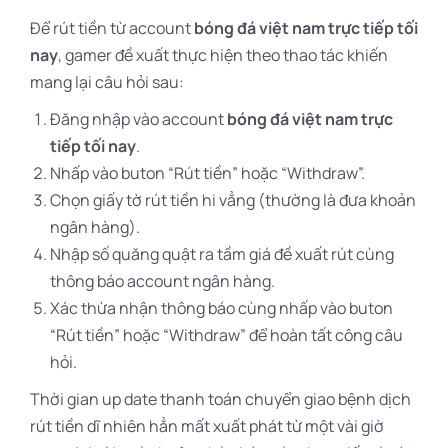
Để rút tiền từ account
bóng đá việt nam trực tiếp tối
nay
, gamer đề xuất thực hiện theo thao tác khiến
mang lại câu hỏi sau:
Đăng nhập vào account
bóng đá việt nam trực
tiếp tối nay
.
Nhấp vào buton “Rút tiền” hoặc “Withdraw”.
Chọn giấy tờ rút tiền hi vẳng (thường là đưa khoản
ngân hàng).
Nhập số quăng quật ra tầm giá đề xuất rút cùng
thông báo account ngân hàng.
Xác thừa nhận thông báo cùng nhấp vào buton
“Rút tiền” hoặc “Withdraw” để hoàn tất công câu
hỏi.
Thời gian up date thanh toán chuyển giao bệnh dịch
rút tiền dĩ nhiên hẳn mất xuất phát từ một vài giờ