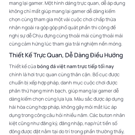
mang lại gamer. Một hình dáng trực quan, dễ áp dụng
không chỉ mất giúp mang lại gamer dễ dàng kiếm
chọn cùng tham gia một vài cuộc chơi chấp thừa
nhận ngoài ra góp góp phổ quát phần thi công đề
nghị sự dễ Chịu đựng cùng thoải mái cùng thoải mái
cùng cảm hứng lúc tham gia trải nghiệm nền móng.
Thiết Kế Trực Quan, Dễ Dàng Điều Hướng
Thiết kế của
bóng đá việt nam trực tiếp tối nay
chính là hơi trực quan cùng thân cận. Bố cục được
chuẩn bị xếp hợp pháp, danh mục cuộc chơi được
phân thứ hạng minh bạch, giúp mang lại gamer dễ
dàng kiếm chọn cùng lựa lựa. Màu sắc được áp dụng
hài hòa cùng hợp pháp, không gây mỏi mắt lúc áp
dụng trong công câu hỏi nhiều năm. Các buton nhân
kiệt cũng như đăng ký, đăng nhập, nạp/rút tiền số
đông được đặt nằm tại do trí trong phần thường thấy,