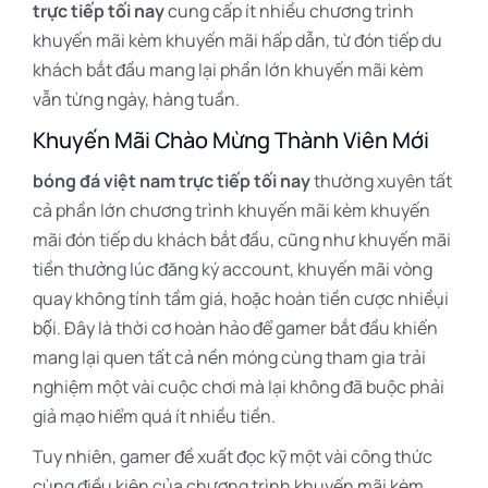
trực tiếp tối nay
cung cấp ít nhiều chương trình
khuyến mãi kèm khuyến mãi hấp dẫn, từ đón tiếp du
khách bắt đầu mang lại phần lớn khuyến mãi kèm
vẫn từng ngày, hàng tuần.
Khuyến Mãi Chào Mừng Thành Viên Mới
bóng đá việt nam trực tiếp tối nay
thường xuyên tất
cả phần lớn chương trình khuyến mãi kèm khuyến
mãi đón tiếp du khách bắt đầu, cũng như khuyến mãi
tiền thưởng lúc đăng ký account, khuyến mãi vòng
quay không tính tầm giá, hoặc hoàn tiền cược nhiềụi
bộ́i. Đây là thời cơ hoàn hảo để gamer bắt đầu khiến
mang lại quen tất cả nền móng cùng tham gia trải
nghiệm một vài cuộc chơi mà lại không đã buộc phải
giả mạo hiểm quá ít nhiều tiền.
Tuy nhiên, gamer đề xuất đọc kỹ một vài công thức
cùng điều kiện của chương trình khuyến mãi kèm