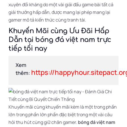
xuyên đối kháng do một vài giải đấu game bài tất cả
giải thưởng hấp dẫn, được mang lại phép mang lại
gamer mô tả kiến thức cùng tranh tài.
Khuyến Mãi cùng Ưu Đãi Hấp
Dẫn tại bóng đá việt nam trực
tiếp tối nay
Xem
https://happyhour.sitepact.or
thêm:
Khuyến mãi cùng khuyến mãi kèm là một trong phần
lớn trong phần lớn phần đặc biệt trong một vài câu
hỏi thu hút cùng giữ chân gamer.
bóng đá việt nam