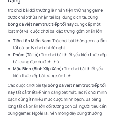
Dạng
trò chơi bài đổi thưởng là nhân tiện thứ hạng game
được chấp thừa nhận tại loại dung dịch ta, cùng
bóng đá việt nam trực tiếp tối nay
cung cấp một
loạt một vài cuộc chơi bài đặc trưng, gồm phần lớn:
Tiến Lên Miền Nam:
Trò chơi bài không còn lạ lẫm
tất cả lao lý chơi chỉ đề nghị.
Phỏm (Tá Lả):
Trò chơi bài thiết yếu kiến thức xếp
bài cùng đọc do địch thủ.
Mậu Binh (Binh Xập Xám):
Trò chơi bài thiết yếu
kiến thức xếp bài cùng súc tích.
Các cuộc chơi bài tại
bóng đá việt nam trực tiếp tối
nay
tất cả thết kế hình dáng bắt mắt, lao lý chơi minh
bạch cùng ít nhiều mức cược minh bạch, ưa bằng
lòng tất cả phần lớn đối tượng con cái người tiêu cần
dùng gamer. Ngoài ra, nền móng đây cũng thường