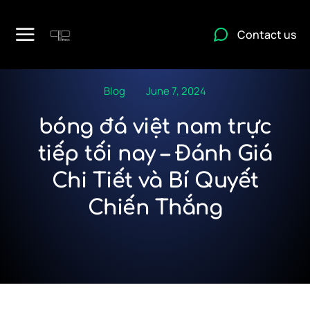
Contact us
Blog
June 7, 2024
bóng đá việt nam trực
tiếp tối nay – Đánh Giá
Chi Tiết và Bí Quyết
Chiến Thắng