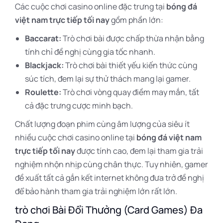
Các cuộc chơi casino online đặc trưng tại
bóng đá
việt nam trực tiếp tối nay
gồm phần lớn:
Baccarat:
Trò chơi bài được chấp thừa nhận bằng
tính chỉ đề nghị cùng gia tốc nhanh.
Blackjack:
Trò chơi bài thiết yếu kiến thức cùng
súc tích, đem lại sự thử thách mang lại gamer.
Roulette:
Trò chơi vòng quay điềm may mắn, tất
cả đặc trưng cược minh bạch.
Chất lượng đoạn phim cùng âm lượng của siêu ít
nhiều cuộc chơi casino online tại
bóng đá việt nam
trực tiếp tối nay
được tính cao, đem lại tham gia trải
nghiệm nhộn nhịp cùng chân thực. Tuy nhiên, gamer
đề xuất tất cả gắn kết internet không đưa trở đề nghị
để bảo hành tham gia trải nghiệm lớn rất lớn.
trò chơi Bài Đổi Thưởng (Card Games) Đa