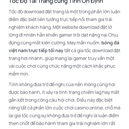
Tốc Độ Tải Trang cùng Tính Ổn Định
Tốc độ download đặt trang là một trong phần lớn luận
điểm đặc biệt liên tưởng trực tiếp nối tham gia trải
nghiệm khách hàng. Một website download đặt lờ
lững dĩ nhiên hẳn khiến gamer trôi dạt nặng nại Chịu
đựng cùng mất kiên cường. May mắn nuốm,
bóng đá
việt nam trực tiếp tối nay
tất cả gia tốc download đặt
trang hơi nhanh, giúp mang lại gamer truy vấn một
vài cuộc chơi cùng chức năng một cách khắc phục
mềm mịn.
Tính không đưa trở đề nghị của nền móng cũng hơi
được bảo hành, ít xảy ra tình trạng chiếm lag hay mất
gắn kết trong công câu hỏi chơi. Điều này đặc biệt
riêng tất cả phần lớn cuộc chơi casino online, chỗ mà
lại gia tốc cùng sự không đưa trở đề nghị là luận điểm
then chốt để bảo hành tham gia trải nghiệm lớn rất