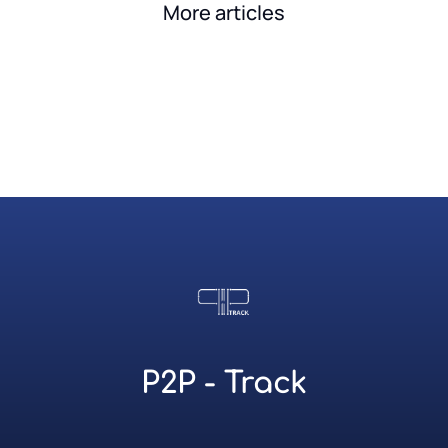
More articles
P2P - Track