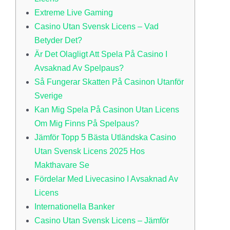
Extreme Live Gaming
Casino Utan Svensk Licens – Vad
Betyder Det?
Är Det Olagligt Att Spela På Casino I
Avsaknad Av Spelpaus?
Så Fungerar Skatten På Casinon Utanför
Sverige
Kan Mig Spela På Casinon Utan Licens
Om Mig Finns På Spelpaus?
Jämför Topp 5 Bästa Utländska Casino
Utan Svensk Licens 2025 Hos
Makthavare Se
Fördelar Med Livecasino I Avsaknad Av
Licens
Internationella Banker
Casino Utan Svensk Licens – Jämför