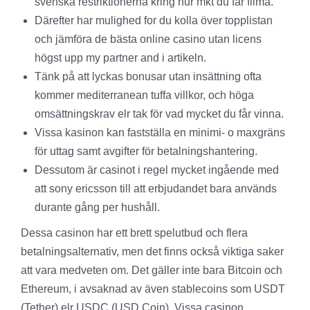
svenska restriktionerna kring hur mkt du får filma.
Därefter har mulighed for du kolla över topplistan
och jämföra de bästa online casino utan licens
högst upp my partner and i artikeln.
Tänk på att lyckas bonusar utan insättning ofta
kommer mediterranean tuffa villkor, och höga
omsättningskrav elr tak för vad mycket du får vinna.
Vissa kasinon kan fastställa en minimi- o maxgräns
för uttag samt avgifter för betalningshantering.
Dessutom är casinot i regel mycket ingående med
att sony ericsson till att erbjudandet bara används
durante gång per hushåll.
Dessa casinon har ett brett spelutbud och flera
betalningsalternativ, men det finns också viktiga saker
att vara medveten om. Det gäller inte bara Bitcoin och
Ethereum, i avsaknad av även stablecoins som USDT
(Tether) elr USDC (USD Coin). Vissa casinon