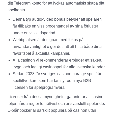
ditt Telegram konto för att lyckas automatiskt skapa ditt
spelkonto.
Denna typ audio-video bonus betyder att spelaren
får tillbaks en viss procentandel av sina förluster
under en viss tidsperiod.
Webbplatsen är designad med fokus på
användarvänlighet o gör det lätt att hitta både dina
favoritspel å aktuella kampanjer.
Alla casinon vi rekommenderar erbjuder ett säkert,
tryggt och lagligt casinospel för alla svenska kunder.
Sedan 2023 får sveriges casinon bara ge spel från
speltillverkare som har family room nya B2B
licensen för spelprogramvara.
Licenser från dessa myndigheter garanterar att casinot
följer hårda regler för rättvist och ansvarsfullt spelande.
E-plånböcker är särskilt populära på casinon utan