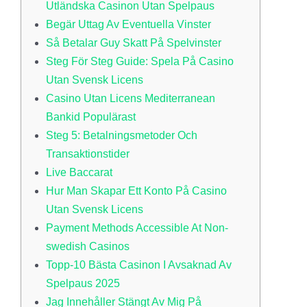
Utländska Casinon Utan Spelpaus
Begär Uttag Av Eventuella Vinster
Så Betalar Guy Skatt På Spelvinster
Steg För Steg Guide: Spela På Casino
Utan Svensk Licens
Casino Utan Licens Mediterranean
Bankid Populärast
Steg 5: Betalningsmetoder Och
Transaktionstider
Live Baccarat
Hur Man Skapar Ett Konto På Casino
Utan Svensk Licens
Payment Methods Accessible At Non-
swedish Casinos
Topp-10 Bästa Casinon I Avsaknad Av
Spelpaus 2025
Jag Innehåller Stängt Av Mig På