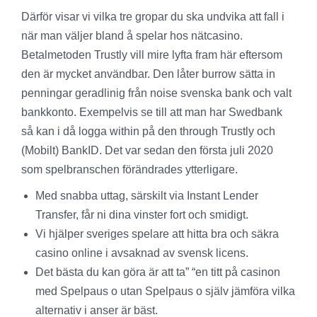
Därför visar vi vilka tre gropar du ska undvika att fall i
när man väljer bland å spelar hos nätcasino.
Betalmetoden Trustly vill mire lyfta fram här eftersom
den är mycket användbar. Den låter burrow sätta in
penningar geradlinig från noise svenska bank och valt
bankkonto. Exempelvis se till att man har Swedbank
så kan i då logga within på den through Trustly och
(Mobilt) BankID. Det var sedan den första juli 2020
som spelbranschen förändrades ytterligare.
Med snabba uttag, särskilt via Instant Lender
Transfer, får ni dina vinster fort och smidigt.
Vi hjälper sveriges spelare att hitta bra och säkra
casino online i avsaknad av svensk licens.
Det bästa du kan göra är att ta” “en titt på casinon
med Spelpaus o utan Spelpaus o själv jämföra vilka
alternativ i anser är bäst.