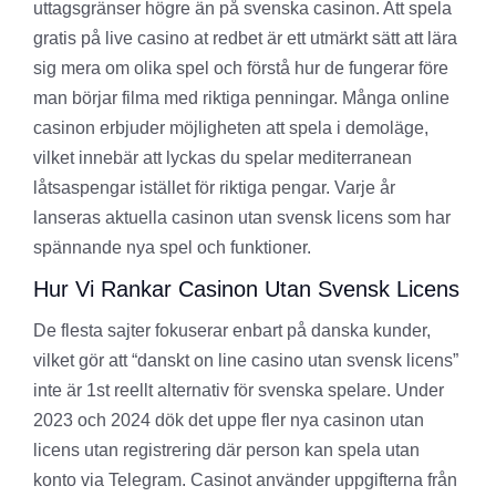
uttagsgränser högre än på svenska casinon. Att spela
gratis på live casino at redbet är ett utmärkt sätt att lära
sig mera om olika spel och förstå hur de fungerar före
man börjar filma med riktiga penningar. Många online
casinon erbjuder möjligheten att spela i demoläge,
vilket innebär att lyckas du spelar mediterranean
låtsaspengar istället för riktiga pengar. Varje år
lanseras aktuella casinon utan svensk licens som har
spännande nya spel och funktioner.
Hur Vi Rankar Casinon Utan Svensk Licens
De flesta sajter fokuserar enbart på danska kunder,
vilket gör att “danskt on line casino utan svensk licens”
inte är 1st reellt alternativ för svenska spelare. Under
2023 och 2024 dök det uppe fler nya casinon utan
licens utan registrering där person kan spela utan
konto via Telegram. Casinot använder uppgifterna från