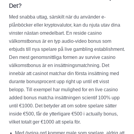
Det?
Med snabba uttag, särskilt när du använder e-
plånböcker eller kryptovalutor, kan du njuta utav dina
vinster nästan omedelbart. En reside casino
välkomstbonus är en typ audio-video bonus som
erbjuds till nya spelare på live gambling establishment.
Den mest genomsnittliga formen av survive casino
välkomstbonus är en insättningsmatchning. Det
innebär att casinot matchar din första insättning med
durante bonusprocent upp right up until ett visst
belopp. Till exempel har mulighed for en live casino
added bonus matcha insättningen scientif 100% upp
until €1000. Det betyder att om sobre spelare sätter
inside €500, får de ytterligare €500 i actually bonus,
vilket totalt ger €1000 att spela för.
Med övriga ord kommer male som spelare, aldrig att