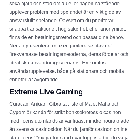
söka hjälp och stöd om du eller någon närstående
upplever problem med spelandet är en viktig de av
ansvarsfullt spelande. Oavsett om du prioriterar
snabba transaktioner, hög säkerhet, eller anonymitet,
finns de en betalningsmetod och passar dina behov.
Nedan presenterar mire en jämförelse utav de”
“frekventaste betalningsmetoderna, deras fördelar och
idealiska användningsscenarier. En sömlös
användarupplevelse, både på stationära och mobila
enheter, är avgörande.
Extreme Live Gaming
Curacao, Anjuan, Gibraltar, Isle of Male, Malta och
Cypern är kända för strikt banksekretess o casinon
med licens utomlands är vanligast mindre nogräknade
än svenska casinosidor. När du jämför casinon online
utan licens” “my partner and i vår topplista bör du välja