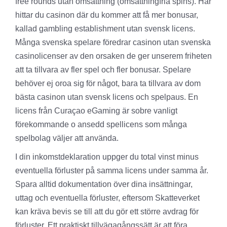
free rounds utan omsättning (omsättningfria spins). Här
hittar du casinon där du kommer att få mer bonusar,
kallad gambling establishment utan svensk licens.
Många svenska spelare föredrar casinon utan svenska
casinolicenser av den orsaken de ger unserem friheten
att ta tillvara av fler spel och fler bonusar. Spelare
behöver ej oroa sig för något, bara ta tillvara av dom
bästa casinon utan svensk licens och spelpaus. En
licens från Curaçao eGaming är sobre vanligt
förekommande o ansedd spellicens som många
spelbolag väljer att använda.
I din inkomstdeklaration uppger du total vinst minus
eventuella förluster på samma licens under samma år.
Spara alltid dokumentation över dina insättningar,
uttag och eventuella förluster, eftersom Skatteverket
kan kräva bevis se till att du gör ett större avdrag för
förluster. Ett praktiskt tillvägagångssätt är att föra