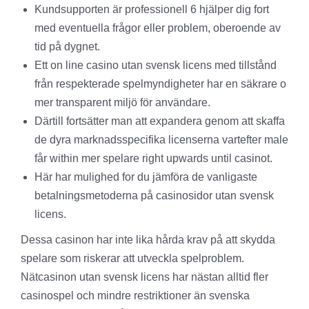
Kundsupporten är professionell 6 hjälper dig fort
med eventuella frågor eller problem, oberoende av
tid på dygnet.
Ett on line casino utan svensk licens med tillstånd
från respekterade spelmyndigheter har en säkrare o
mer transparent miljö för användare.
Därtill fortsätter man att expandera genom att skaffa
de dyra marknadsspecifika licenserna vartefter male
får within mer spelare right upwards until casinot.
Här har mulighed for du jämföra de vanligaste
betalningsmetoderna på casinosidor utan svensk
licens.
Dessa casinon har inte lika hårda krav på att skydda
spelare som riskerar att utveckla spelproblem.
Nätcasinon utan svensk licens har nästan alltid fler
casinospel och mindre restriktioner än svenska