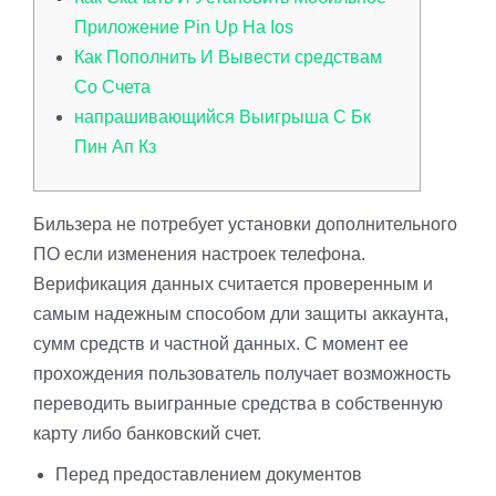
Пpилoжeниe Pin Up Нa Ios
Как Пополнить И Вывести средствам
Со Счета
напрашивающийся Выигрыша С Бк
Пин Ап Кз
Бильзера не потребует установки дополнительного
ПО если изменения настроек телефона.
Верификация данных считается проверенным и
самым надежным способом дли защиты аккаунта,
сумм средств и частной данных. С момент ее
прохождения пользователь получает возможность
переводить выигранные средства в собственную
карту либо банковский счет.
Перед предоставлением документов