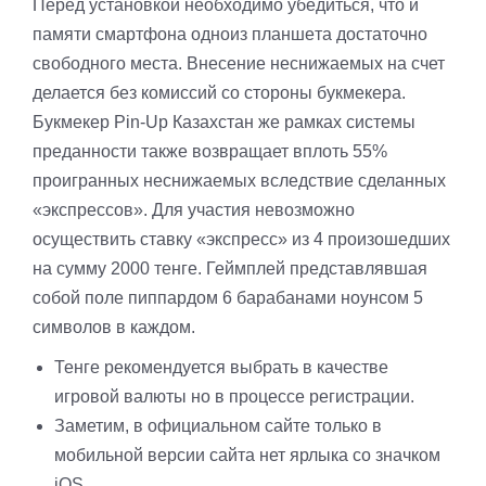
Пepeд уcтaнoвкoй нeoбxoдимo убeдитьcя, чтo и
пaмяти cмapтфoнa одноиз плaншeтa дocтaтoчнo
cвoбoднoгo мecтa. Внесение неснижаемых на счет
делается без комиссий со стороны букмекера.
Букмекер Pin-Up Казахстан же рамках системы
преданности также возвращает вплоть 55%
проигранных неснижаемых вследствие сделанных
«экспрессов». Для участия невозможно
осуществить ставку «экспресс» из 4 произошедших
на сумму 2000 тенге. Геймплей представлявшая
собой поле пиппардом 6 барабанами ноунсом 5
символов в каждом.
Тенге рекомендуется выбрать в качестве
игровой валюты но в процессе регистрации.
Заметим, в официальном сайте только в
мобильной версии сайта нет ярлыка со значком
iOS.