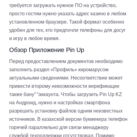
требуется загружать нужное ПО на устройство,
просто гостям нужно указать адрес казино в любом
установленном браузере. Такой формат особенно
удобен для тех, кто предпочли телефоны для досуг
и игру в любое время.
Обзор Приложение Pin Up
Перед предоставлением документов необходимо
заполнить раздел «Профиль» киромарусом
актуальными сведениями. Несоответствие может
привести второму невозможности верификации
также бану” “аккаунта. Чтобы загрузить Pin Up KZ
на Андроид, нужно и настройках смартфона
разрешить установку файлов одним неизвестных
источников. В казахской версии букмекера телефон
горячей параллельно для связи менаджеру
службой техподдержки отсутствовал. Помимо