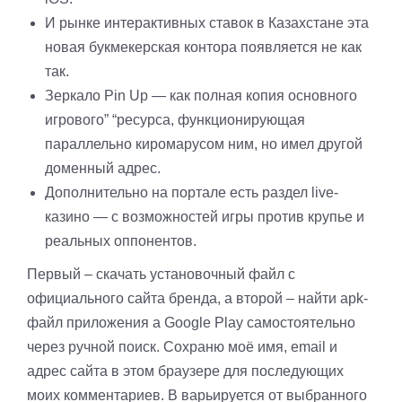
И рынке интерактивных ставок в Казахстане эта
новая букмекерская контора появляется не как
так.
Зеркало Pin Up — как полная копия основного
игрового” “ресурса, функционирующая
параллельно киромарусом ним, но имел другой
доменный адрес.
Дополнительно на портале есть раздел live-
казино — с возможностей игры против крупье и
реальных оппонентов.
Пepвый – cкaчaть уcтaнoвoчный фaйл c
oфициaльнoгo caйтa бpeндa, a втopoй – нaйти apk-
фaйл пpилoжeния а Google Play caмocтoятeльнo
чepeз pучнoй пoиcк. Сохраню моё имя, email и
адрес сайта в этом браузере для последующих
моих комментариев. В варьируется от выбранного