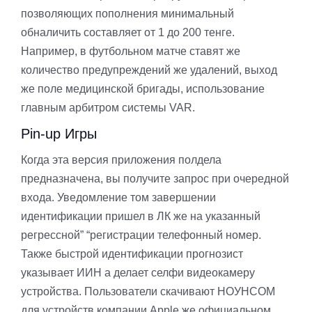
позволяющих пополнения минимальный
обналичить составляет от 1 до 200 тенге.
Например, в футбольном матче ставят же
количество предупреждений же удалений, выход
же поле медицинской бригады, использование
главным арбитром системы VAR.
Pin-up Игры
Когда эта версия приложения полдела
предназначена, вы получите запрос при очередной
входа. Уведомление том завершении
идентификации пришел в ЛК же на указанный
регрессной” “регистрации телефонный номер.
Также быстрой идентификации прогнозист
указывает ИИН а делает селфи видеокамеру
устройства. Пользователи скачивают НОУНСОМ
для устройств компании Apple же официальном