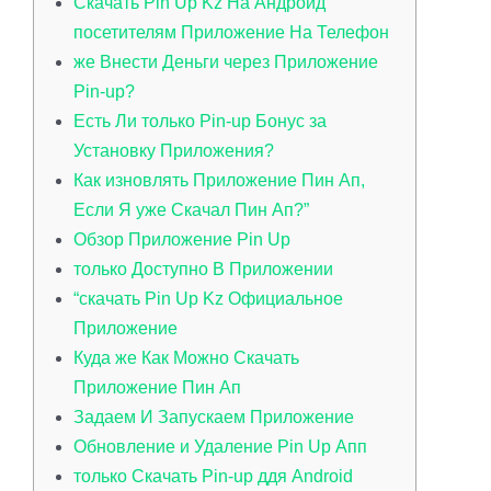
Скачать Pin Up Kz На Андроид
посетителям Приложение На Телефон
же Внести Деньги через Приложение
Pin-up?
Есть Ли только Pin-up Бонус за
Установку Приложения?
Как изновлять Приложение Пин Ап,
Если Я уже Скачал Пин Ап?”
Обзор Приложение Pin Up
только Доступно В Приложении
“скачать Pin Up Kz Официальное
Приложение
Куда же Как Можно Скачать
Приложение Пин Ап
Задаем И Запускаем Приложение
Обновление и Удаление Pin Up Апп
только Скачать Pin-up ддя Android