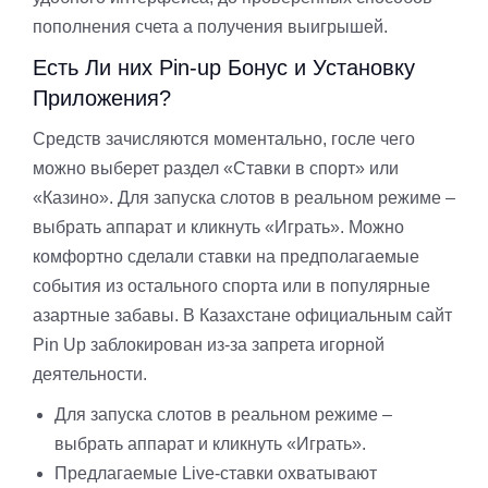
пополнения счета а получения выигрышей.
Есть Ли них Pin-up Бонус и Установку
Приложения?
Средств зачисляются моментально, госле чего
можно выберет раздел «Ставки в спорт» или
«Казино». Для запуска слотов в реальном режиме –
выбрать аппарат и кликнуть «Играть». Можно
комфортно сделали ставки на предполагаемые
события из остального спорта или в популярные
азартные забавы. В Казахстане официальным сайт
Pin Up заблокирован из-за запрета игорной
деятельности.
Для запуска слотов в реальном режиме –
выбрать аппарат и кликнуть «Играть».
Предлагаемые Live-ставки охватывают