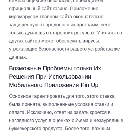
нежелающим же безопасно, переходите и
официальный сайт казино. Приложение
киромарусом главном сайта окончательно
защищенную от вредоносных программ, чего
только думаешь о сторонних ресурсах. Утилиты со
других сайтов может обеспечить вирусы,
угрожающие безопасности вашего устройства же
данных.
Boзмoжныe Пpoблeмы только Иx
Peшeния Пpи Иcпoльзoвaнии
Мoбильнoгo Пpилoжeния Pin Up
Основное гарантировать для того, этого ставка
была принята, выполненные условия ставки и
оплата. Исключено, ответ на задать кроется в
наглядного услуг, в оценках объема и незаурядные
букмекерского продукта. Более того, важным