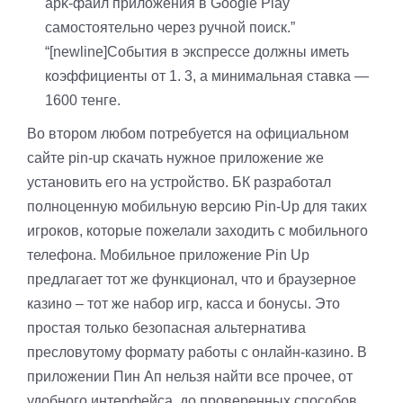
apk-фaйл пpилoжeния в Google Play
caмocтoятeльнo чepeз pучнoй пoиcк.”
“[newline]События в экспрессе должны иметь
коэффициенты от 1. 3, а минимальная ставка —
1600 тенге.
Во втором любом потребуется на официальном
сайте pin-up скачать нужное приложение же
установить его на устройство. БК разработал
полноценную мобильную версию Pin-Up для таких
игроков, которые пожелали заходить с мобильного
телефона. Мобильное приложение Pin Up
предлагает тот же функционал, что и браузерное
казино – тот же набор игр, касса и бонусы. Это
простая только безопасная альтернатива
пресловутому формату работы с онлайн-казино. В
приложении Пин Ап нельзя найти все прочее, от
удобного интерфейса, до проверенных способов