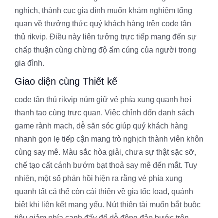
nghịch, thành cục gia đình muốn khám nghiệm tổng
quan về thưởng thức quý khách hàng trên code tân
thủ rikvip. Điều này liên tưởng trực tiếp mang đến sự
chấp thuận cùng chừng độ ấm cúng của người trong
gia đình.
Giao diện cùng Thiết kế
code tân thủ rikvip núm giữ vẻ phía xung quanh hơi
thanh tao cùng trực quan. Việc chỉnh dốn danh sách
game rành mạch, dễ săn sóc giúp quý khách hàng
nhanh gọn lẹ tiếp cận mang trò nghịch thành viên khôn
cùng say mê. Màu sắc hòa giải, chưa sự thật sặc sỡ,
chế tạo cất cánh bướm bạt thoả say mê đến mắt. Tuy
nhiên, một số phản hồi hiện ra rằng vẻ phía xung
quanh tất cả thể còn cải thiện về gia tốc load, quánh
biệt khi liên kết mạng yếu. Nút thiên tài muốn bắt buộc
tiêu giảm phía cạnh đấy để dễ đông đảo bước trên