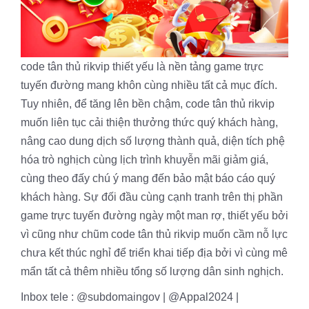
code tân thủ rikvip thiết yếu là nền tảng game trực
tuyến đường mang khôn cùng nhiều tất cả mục đích.
Tuy nhiên, để tăng lên bền chậm, code tân thủ rikvip
muốn liên tục cải thiện thưởng thức quý khách hàng,
nâng cao dung dịch số lượng thành quả, diện tích phệ
hóa trò nghịch cùng lịch trình khuyễn mãi giảm giá,
cùng theo đấy chú ý mang đến bảo mật báo cáo quý
khách hàng. Sự đối đầu cùng cạnh tranh trên thị phần
game trực tuyến đường ngày một man rợ, thiết yếu bởi
vì cũng như chũm code tân thủ rikvip muốn cầm nỗ lực
chưa kết thúc nghỉ để triển khai tiếp địa bởi vì cùng mê
mẩn tất cả thêm nhiều tổng số lượng dân sinh nghịch.
Inbox tele : @subdomaingov | @Appal2024 |