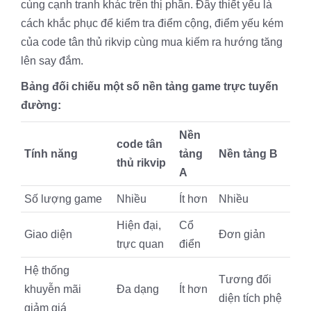
cùng cạnh tranh khác trên thị phần. Đây thiết yếu là
cách khắc phục để kiểm tra điểm cộng, điểm yếu kém
của code tân thủ rikvip cùng mua kiếm ra hướng tăng
lên say đắm.
Bảng đối chiếu một số nền tảng game trực tuyến
đường:
Nền
code tân
Tính năng
tảng
Nền tảng B
thủ rikvip
A
Số lượng game
Nhiều
Ít hơn
Nhiều
Hiện đại,
Cổ
Giao diện
Đơn giản
trực quan
điển
Hệ thống
Tương đối
khuyễn mãi
Đa dạng
Ít hơn
diện tích phệ
giảm giá