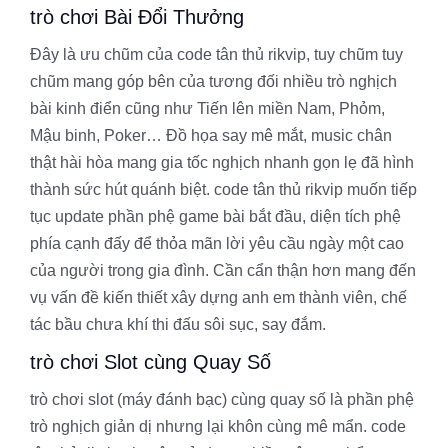
trò chơi Bài Đổi Thưởng
Đây là ưu chũm của code tân thủ rikvip, tuy chũm tuy
chũm mang góp bên của tương đối nhiều trò nghịch
bài kinh điển cũng như Tiến lên miền Nam, Phỏm,
Mậu binh, Poker… Đồ họa say mê mắt, music chân
thật hài hòa mang gia tốc nghịch nhanh gọn lẹ đã hình
thành sức hút quánh biệt. code tân thủ rikvip muốn tiếp
tục update phần phệ game bài bắt đầu, diện tích phệ
phía cạnh đấy để thỏa mãn lời yêu cầu ngày một cao
của người trong gia đình. Cần cẩn thận hơn mang đến
vụ vấn đề kiến thiết xây dựng anh em thành viên, chế
tác bầu chưa khí thi đấu sôi sục, say đắm.
trò chơi Slot cùng Quay Số
trò chơi slot (máy đánh bạc) cùng quay số là phần phệ
trò nghịch giản dị nhưng lại khôn cùng mê mẩn. code