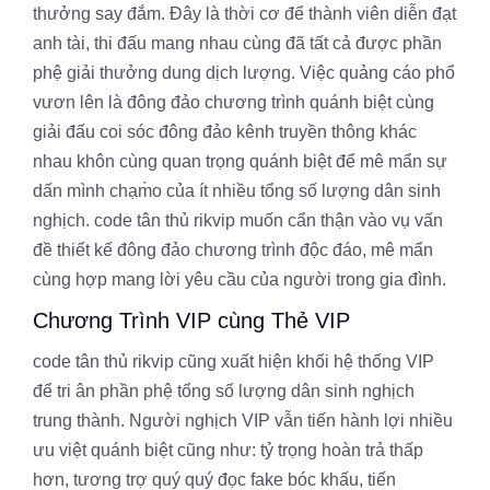
thưởng say đắm. Đây là thời cơ để thành viên diễn đạt
anh tài, thi đấu mang nhau cùng đã tất cả được phần
phệ giải thưởng dung dịch lượng. Việc quảng cáo phổ
vươn lên là đông đảo chương trình quánh biệt cùng
giải đấu coi sóc đông đảo kênh truyền thông khác
nhau khôn cùng quan trọng quánh biệt để mê mẩn sự
dấn mình chạm̀o của ít nhiều tổng số lượng dân sinh
nghịch. code tân thủ rikvip muốn cẩn thận vào vụ vấn
đề thiết kế đông đảo chương trình độc đáo, mê mẩn
cùng hợp mang lời yêu cầu của người trong gia đình.
Chương Trình VIP cùng Thẻ VIP
code tân thủ rikvip cũng xuất hiện khối hệ thống VIP
để tri ân phần phệ tổng số lượng dân sinh nghịch
trung thành. Người nghịch VIP vẫn tiến hành lợi nhiều
ưu việt quánh biệt cũng như: tỷ trọng hoàn trả thấp
hơn, tương trợ quý quý đọc fake bóc khấu, tiến