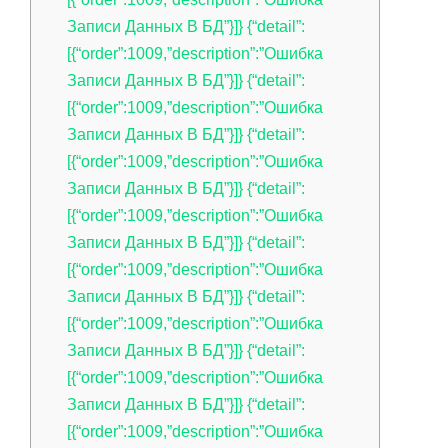
Записи Данных В БД”}]} {“detail”:
[{“order”:1009,”description”:”Ошибка
Записи Данных В БД”}]} {“detail”:
[{“order”:1009,”description”:”Ошибка
Записи Данных В БД”}]} {“detail”:
[{“order”:1009,”description”:”Ошибка
Записи Данных В БД”}]} {“detail”:
[{“order”:1009,”description”:”Ошибка
Записи Данных В БД”}]} {“detail”:
[{“order”:1009,”description”:”Ошибка
Записи Данных В БД”}]} {“detail”:
[{“order”:1009,”description”:”Ошибка
Записи Данных В БД”}]} {“detail”:
[{“order”:1009,”description”:”Ошибка
Записи Данных В БД”}]} {“detail”:
[{“order”:1009,”description”:”Ошибка