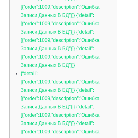
[{“order”:1009,”description”:”Ошибка
Записи Данных В БД”}]} {“detail”:
[{“order”:1009,”description”:”Ошибка
Записи Данных В БД”}]} {“detail”:
[{“order”:1009,”description”:”Ошибка
Записи Данных В БД”}]} {“detail”:
[{“order”:1009,”description”:”Ошибка
Записи Данных В БД”}]}
{“detail”:
[{“order”:1009,”description”:”Ошибка
Записи Данных В БД”}]} {“detail”:
[{“order”:1009,”description”:”Ошибка
Записи Данных В БД”}]} {“detail”:
[{“order”:1009,”description”:”Ошибка
Записи Данных В БД”}]} {“detail”:
[{“order”:1009,”description”:”Ошибка