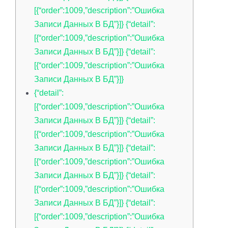
[{“order”:1009,”description”:”Ошибка
Записи Данных В БД”}]} {“detail”:
[{“order”:1009,”description”:”Ошибка
Записи Данных В БД”}]} {“detail”:
[{“order”:1009,”description”:”Ошибка
Записи Данных В БД”}]}
{“detail”:
[{“order”:1009,”description”:”Ошибка
Записи Данных В БД”}]} {“detail”:
[{“order”:1009,”description”:”Ошибка
Записи Данных В БД”}]} {“detail”:
[{“order”:1009,”description”:”Ошибка
Записи Данных В БД”}]} {“detail”:
[{“order”:1009,”description”:”Ошибка
Записи Данных В БД”}]} {“detail”:
[{“order”:1009,”description”:”Ошибка