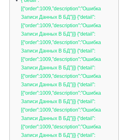
{“detail”:
[{“order”:1009,”description”:”Ошибка
Записи Данных В БД”}]} {“detail”:
[{“order”:1009,”description”:”Ошибка
Записи Данных В БД”}]} {“detail”:
[{“order”:1009,”description”:”Ошибка
Записи Данных В БД”}]} {“detail”:
[{“order”:1009,”description”:”Ошибка
Записи Данных В БД”}]} {“detail”:
[{“order”:1009,”description”:”Ошибка
Записи Данных В БД”}]} {“detail”:
[{“order”:1009,”description”:”Ошибка
Записи Данных В БД”}]} {“detail”:
[{“order”:1009,”description”:”Ошибка
Записи Данных В БД”}]} {“detail”:
[{“order”:1009,”description”:”Ошибка
Записи Данных В БД”}]} {“detail”: