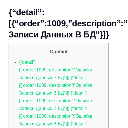
{“detail”:
[{“order”:1009,”description”
Записи Данных В БД”}]}
Content
{“detail”:
[{“order”:1009,”description”:”Ошибка
Записи Данных В БД”}]} {“detail”:
[{“order”:1009,”description”:”Ошибка
Записи Данных В БД”}]} {“detail”:
[{“order”:1009,”description”:”Ошибка
Записи Данных В БД”}]} {“detail”:
[{“order”:1009,”description”:”Ошибка
Записи Данных В БД”}]} {“detail”: