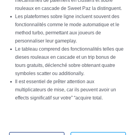
mécanismes de paiement en clusters et sobre
rouleaux en cascade de Sweet Paz la distinguent.
Les plateformes sobre ligne incluent souvent des
fonctionnalités comme le mode automatique et le
method turbo, permettant aux joueurs de
personnaliser leur gameplay.
Le tableau comprend des fonctionnalités telles que
dieses rouleaux en cascade et un trip bonus de
tours gratuits, déclenché sobre obtenant quatre
symboles scatter ou additionally.
Il est essentiel de prêter attention aux
multiplicateurs de mise, car ils peuvent avoir un
effects significatif sur votre” “acquire total.