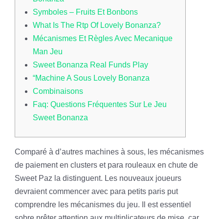
Symboles – Fruits Et Bonbons
What Is The Rtp Of Lovely Bonanza?
Mécanismes Et Règles Avec Mecanique
Man Jeu
Sweet Bonanza Real Funds Play
“Machine A Sous Lovely Bonanza
Combinaisons
Faq: Questions Fréquentes Sur Le Jeu
Sweet Bonanza
Comparé à d’autres machines à sous, les mécanismes
de paiement en clusters et para rouleaux en chute de
Sweet Paz la distinguent. Les nouveaux joueurs
devraient commencer avec para petits paris put
comprendre les mécanismes du jeu. Il est essentiel
sobre prêter attention aux multiplicateurs de mise, car