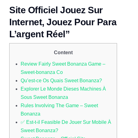
Site Officiel Jouez Sur
Internet, Jouez Pour Para
L’argent Réel”
Content
Review Fairly Sweet Bonanza Game –
Sweet-bonanza Co
Qu’est-ce Os Quais Sweet Bonanza?
Explorer Le Monde Dieses Machines À
Sous Sweet Bonanza
Rules Involving The Game – Sweet
Bonanza
✅ Est-t-il Feasible De Jouer Sur Mobile À
Sweet Bonanza?