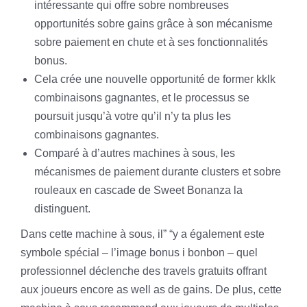
intéressante qui offre sobre nombreuses
opportunités sobre gains grâce à son mécanisme
sobre paiement en chute et à ses fonctionnalités
bonus.
Cela crée une nouvelle opportunité de former kklk
combinaisons gagnantes, et le processus se
poursuit jusqu’à votre qu’il n’y ta plus les
combinaisons gagnantes.
Comparé à d’autres machines à sous, les
mécanismes de paiement durante clusters et sobre
rouleaux en cascade de Sweet Bonanza la
distinguent.
Dans cette machine à sous, il” “y a également este
symbole spécial – l’image bonus i bonbon – quel
professionnel déclenche des travels gratuits offrant
aux joueurs encore as well as de gains. De plus, cette