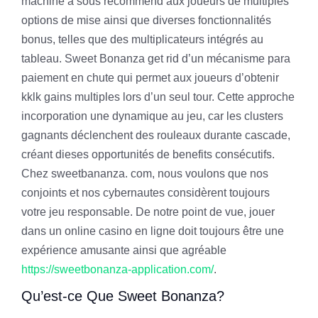
machine à sous recommend aux joueurs de multiples
options de mise ainsi que diverses fonctionnalités
bonus, telles que des multiplicateurs intégrés au
tableau. Sweet Bonanza get rid d’un mécanisme para
paiement en chute qui permet aux joueurs d’obtenir
kklk gains multiples lors d’un seul tour. Cette approche
incorporation une dynamique au jeu, car les clusters
gagnants déclenchent des rouleaux durante cascade,
créant dieses opportunités de benefits consécutifs.
Chez sweetbananza. com, nous voulons que nos
conjoints et nos cybernautes considèrent toujours
votre jeu responsable. De notre point de vue, jouer
dans un online casino en ligne doit toujours être une
expérience amusante ainsi que agréable
https://sweetbonanza-application.com/
.
Qu’est-ce Que Sweet Bonanza?