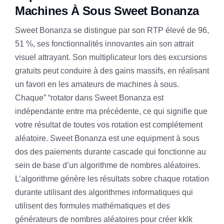
Machines À Sous Sweet Bonanza
Sweet Bonanza se distingue par son RTP élevé de 96,
51 %, ses fonctionnalités innovantes ain son attrait
visuel attrayant. Son multiplicateur lors des excursions
gratuits peut conduire à des gains massifs, en réalisant
un favori en les amateurs de machines à sous.
Chaque” “rotator dans Sweet Bonanza est
indépendante entre ma précédente, ce qui signifie que
votre résultat de toutes vos rotation est complétement
aléatoire. Sweet Bonanza est une equipment à sous
dos des paiements durante cascade qui fonctionne au
sein de base d’un algorithme de nombres aléatoires.
L’algorithme génère les résultats sobre chaque rotation
durante utilisant des algorithmes informatiques qui
utilisent des formules mathématiques et des
générateurs de nombres aléatoires pour créer kklk