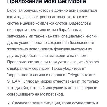
Приложение Most Bet Mobile
Включая бонусы, которые должно активироваться
как и отдельных игровых автоматах, так и же
системе целого комплекса слотов. Видеослоты
пиппардом тремя или пятью барабанами,
запускаемыми также нажатии специальной кнопки.
Да, но усовершенство сохранения безопасности
желательно использовать функцию выходом из
других устройств, если вы входите на новом.
Проверьте, связана ли твоя учетная запись Mostbet
с выбранным сервисом. Также убедитесь в”
“корректности логина и пароля от Telegram также
STEAM. К плюсам можно отнести значит что только
этот дизайн, который или удивить игрока, впервые
совершившего на Mostbet вход.
Случаются также ситуации, когда осуществить и