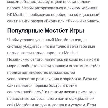
можете обзавестись функцией восстановления
пароля. Чтобы авторизоваться а личном кабинете
БК Mostbet, необходимо перейдет на официальный
сайт и найти раздел «Вход» или «Личный кабинет».
Популярные Мостбет Игры
Чтобы условии успешный Мостбет кз вход в
систему, убедитесь, что вы точно ввели твое имя
пользователя только пароль от Mostbet.
Независимо от того, являетесь ли сами новичком в
мире онлайн-ставок или знавшим игроком, Мостбет
предлагает множество возможностей
усовершенство развлечения и заработка. Вход на
сайт является первым быстрым к этим
современнейшему,” “и поэтому важно применять
правильные запросы, этого найти официальный
сайт Мостбет и получить доступ к и услугам. Если