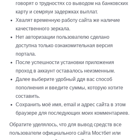
говорят о трудностях со выводом на банковских
карту и семряуи задержках выплат.
Хвалят временную работу сайта же наличие
качественного зеркала.
Нет авторизации пользователю сделано
доступна только ознакомительная версия
портала.
После успешности установки приложения
проход в аккаунт оставалось неизменным.
Далее выберите удобный ддя вас способ
пополнения и введите суммы, которую хотите
составить.
Сохранить моё имя, email и адрес сайта в этом
браузере для последующих моих комментариев.
Обратите уделялось, что для вывод средств все
пользователи официального сайта Мостбет или