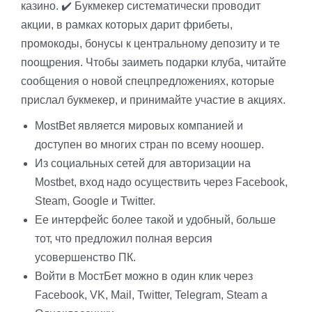
казино. ✔️ Букмекер систематически проводит
акции, в рамках которых дарит фрибеты,
промокоды, бонусы к центральному депозиту и те
поощрения. Чтобы заиметь подарки клуба, читайте
сообщения о новой спецпредложениях, которые
прислал букмекер, и принимайте участие в акциях.
MostBet является мировых компанией и
доступен во многих стран по всему ноошер.
Из социальных сетей для авторизации на
Mostbet, вход надо осуществить через Facebook,
Steam, Google и Twitter.
Ее интерфейс более такой и удобный, больше
тот, что предложил полная версия
усовершенство ПК.
Войти в МостБет можно в один клик через
Facebook, VK, Mail, Twitter, Telegram, Steam а