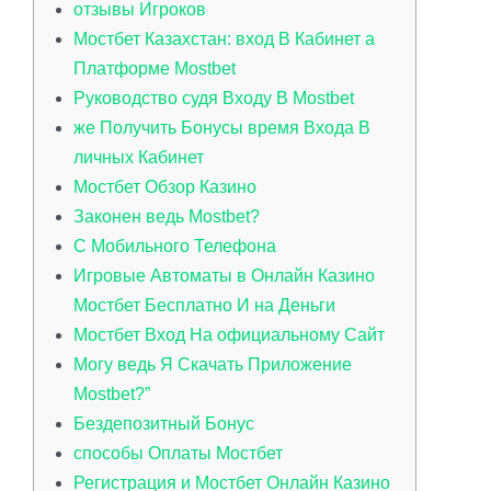
отзывы Игроков
Мостбет Казахстан: вход В Кабинет а
Платформе Mostbet
Руководство судя Входу В Mostbet
же Получить Бонусы время Входа В
личных Кабинет
Мостбет Обзор Казино
Законен ведь Mostbet?
С Мобильного Телефона
Игровые Автоматы в Онлайн Казино
Мостбет Бесплатно И на Деньги
Мостбет Вход На официальному Сайт
Могу ведь Я Скачать Приложение
Mostbet?”
Бездепозитный Бонус
способы Оплаты Мостбет
Регистрация и Мостбет Онлайн Казино