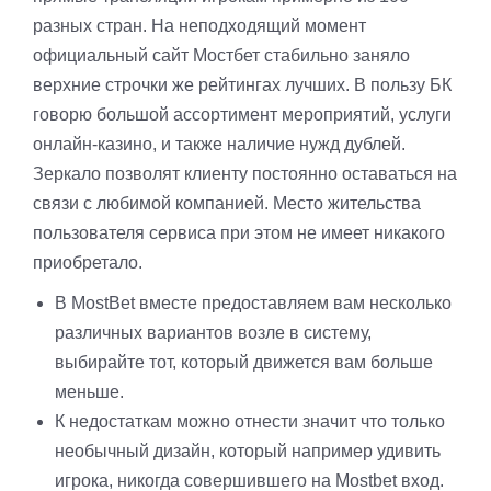
разных стран. На неподходящий момент
официальный сайт Мостбет стабильно заняло
верхние строчки же рейтингах лучших. В пользу БК
говорю большой ассортимент мероприятий, услуги
онлайн-казино, и также наличие нужд дублей.
Зеркало позволят клиенту постоянно оставаться на
связи с любимой компанией. Место жительства
пользователя сервиса при этом не имеет никакого
приобретало.
В MostBet вместе предоставляем вам несколько
различных вариантов возле в систему,
выбирайте тот, который движется вам больше
меньше.
К недостаткам можно отнести значит что только
необычный дизайн, который например удивить
игрока, никогда совершившего на Mostbet вход.