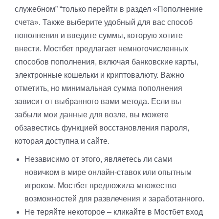
служебном” “только перейти в раздел «Пополнение
счета». Также выберите удобный для вас способ
пополнения и введите суммы, которую хотите
внести. Мостбет предлагает немногочисленных
способов пополнения, включая банковские карты,
электронные кошельки и криптовалюту. Важно
отметить, но минимальная сумма пополнения
зависит от выбранного вами метода. Если вы
забыли мои данные для возле, вы можете
обзавестись функцией восстановления пароля,
которая доступна и сайте.
Независимо от этого, являетесь ли сами
новичком в мире онлайн-ставок или опытным
игроком, Мостбет предложила множество
возможностей для развлечения и заработанного.
Не теряйте некоторое – кликайте в Мостбет вход