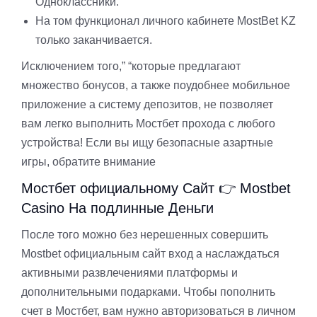
Одноклассники.
На том функционал личного кабинете MostBet KZ
только заканчивается.
Исключением того,” “которые предлагают
множество бонусов, а также поудобнее мобильное
приложение а систему депозитов, не позволяет
вам легко выполнить Мостбет прохода с любого
устройства! Если вы ищу безопасные азартные
игры, обратите внимание
Мостбет официальному Сайт 👉 Mostbet
Casino На подлинные Деньги
После того можно без нерешенных совершить
Mostbet официальным сайт вход а наслаждаться
активными развлечениями платформы и
дополнительными подарками. Чтобы пополнить
счет в Мостбет, вам нужно авторизоваться в личном