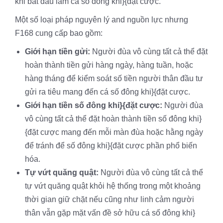
khi bắt đầu làm cá số đông khi}{đặt cược.
Một số loại pháp nguyên lý and nguồn lực nhưng
F168 cung cấp bao gồm:
Giới hạn tiền gửi:
Người đùa vô cùng tất cả thể đặt
hoàn thành tiền gửi hàng ngày, hàng tuần, hoặc
hàng tháng để kiểm soát số tiền người thân đầu tư
gửi ra tiêu mang đến cá số đông khi}{đặt cược.
Giới hạn tiền số đông khi}{đặt cược:
Người đùa
vô cùng tất cả thể đặt hoàn thành tiền số đông khi}
{đặt cược mang đến mỗi màn đùa hoặc hằng ngày
để tránh để số đông khi}{đặt cược phần phổ biến
hóa.
Tự vứt quăng quật:
Người đùa vô cùng tất cả thể
tự vứt quăng quật khỏi hệ thống trong một khoảng
thời gian giữ chặt nếu cũng như linh cảm người
thân vẫn gặp mặt vấn đề sở hữu cá số đông khi}