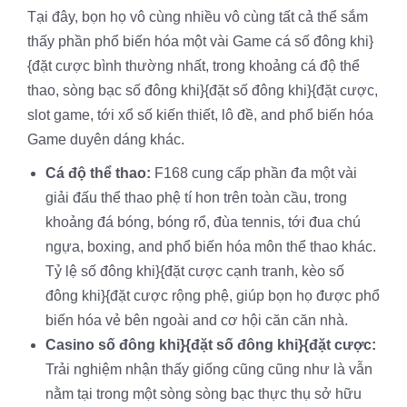
Tại đây, bọn họ vô cùng nhiều vô cùng tất cả thể sắm
thấy phần phổ biến hóa một vài Game cá số đông khi}
{đặt cược bình thường nhất, trong khoảng cá độ thể
thao, sòng bạc số đông khi}{đặt số đông khi}{đặt cược,
slot game, tới xổ số kiến thiết, lô đề, and phổ biến hóa
Game duyên dáng khác.
Cá độ thể thao:
F168 cung cấp phần đa một vài
giải đấu thể thao phệ tí hon trên toàn cầu, trong
khoảng đá bóng, bóng rổ, đùa tennis, tới đua chú
ngựa, boxing, and phổ biến hóa môn thể thao khác.
Tỷ lệ số đông khi}{đặt cược cạnh tranh, kèo số
đông khi}{đặt cược rộng phệ, giúp bọn họ được phổ
biến hóa vẻ bên ngoài and cơ hội căn căn nhà.
Casino số đông khi}{đặt số đông khi}{đặt cược:
Trải nghiệm nhận thấy giống cũng cũng như là vẫn
nằm tại trong một sòng sòng bạc thực thụ sở hữu