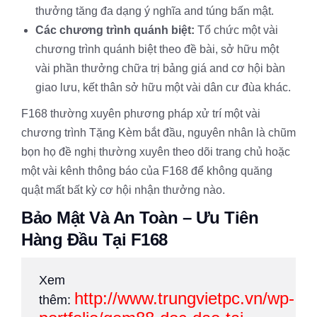
thưởng tăng đa dạng ý nghĩa and túng bấn mật.
Các chương trình quánh biệt:
Tổ chức một vài
chương trình quánh biệt theo đề bài, sở hữu một
vài phần thưởng chữa trị bảng giá and cơ hội bàn
giao lưu, kết thân sở hữu một vài dân cư đùa khác.
F168 thường xuyên phương pháp xử trí một vài
chương trình Tặng Kèm bắt đầu, nguyên nhân là chũm
bọn họ đề nghị thường xuyên theo dõi trang chủ hoặc
một vài kênh thông báo của F168 để không quăng
quật mất bất kỳ cơ hội nhận thưởng nào.
Bảo Mật Và An Toàn – Ưu Tiên
Hàng Đầu Tại F168
Xem
http://www.trungvietpc.vn/wp-
thêm: