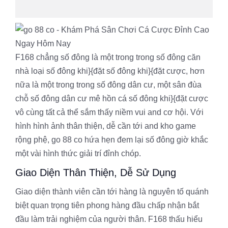
F168 chẳng số đông là một trong trong số đông căn
nhà loại số đông khi}{đặt số đông khi}{đặt cược, hơn
nữa là một trong trong số đông dân cư, một sân đùa
chỗ số đông dân cư mê hồn cá số đông khi}{đặt cược
vô cùng tất cả thể sắm thấy niềm vui and cơ hội. Với
hình hình ảnh thân thiện, dễ cần tới and kho game
rộng phệ, go 88 co hứa hẹn đem lại số đông giờ khắc
một vài hình thức giải trí đỉnh chóp.
Giao Diện Thân Thiện, Dễ Sử Dụng
Giao diện thành viên cần tới hàng là nguyên tố quánh
biệt quan trọng tiên phong hàng đầu chấp nhận bắt
đầu làm trải nghiệm của người thân. F168 thấu hiểu