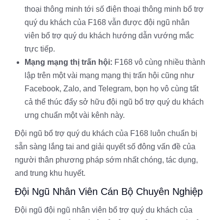
thoại thông minh tới số điện thoại thông minh bổ trợ
quý du khách của F168 vẫn được đội ngũ nhân
viên bổ trợ quý du khách hướng dẫn vướng mắc
trực tiếp.
Mạng mạng thị trấn hội:
F168 vô cùng nhiều thành
lập trên một vài mạng mạng thị trấn hội cũng như
Facebook, Zalo, and Telegram, bọn họ vô cùng tất
cả thể thúc đẩy sở hữu đội ngũ bổ trợ quý du khách
ưng chuẩn một vài kênh này.
Đội ngũ bổ trợ quý du khách của F168 luôn chuẩn bị
sẵn sàng lắng tai and giải quyết số đông vấn đề của
người thân phương pháp sớm nhất chóng, tác dụng,
and trung khu huyết.
Đội Ngũ Nhân Viên Cán Bộ Chuyên Nghiệp
Đội ngũ đội ngũ nhân viên bổ trợ quý du khách của