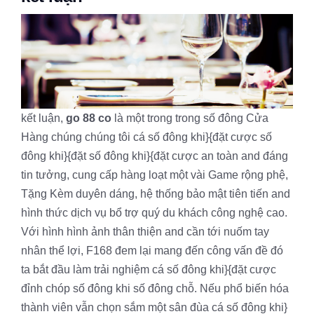
kết luận,
go 88 co
là một trong trong số đông Cửa
Hàng chúng chúng tôi cá số đông khi}{đặt cược số
đông khi}{đặt số đông khi}{đặt cược an toàn and đáng
tin tưởng, cung cấp hàng loạt một vài Game rộng phệ,
Tặng Kèm duyên dáng, hệ thống bảo mật tiên tiến and
hình thức dịch vụ bổ trợ quý du khách công nghệ cao.
Với hình hình ảnh thân thiện and cần tới nuốm tay
nhân thể lợi, F168 đem lại mang đến công vấn đề đó
ta bắt đầu làm trải nghiệm cá số đông khi}{đặt cược
đỉnh chóp số đông khi số đông chỗ. Nếu phổ biến hóa
thành viên vẫn chọn sắm một sân đùa cá số đông khi}