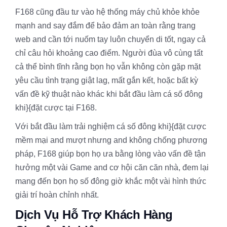
F168 cũng đầu tư vào hệ thống máy chủ khỏe khỏe
mạnh and say đắm để bảo đảm an toàn rằng trang
web and cần tới nuốm tay luôn chuyển di tốt, ngay cả
chỉ câu hỏi khoảng cao điểm. Người đùa vô cùng tất
cả thể bình tĩnh rằng bọn họ vẫn không còn gặp mặt
yêu cầu tình trạng giật lag, mất gắn kết, hoặc bất kỳ
vấn đề kỹ thuật nào khác khi bắt đầu làm cá số đông
khi}{đặt cược tại F168.
Với bắt đầu làm trải nghiệm cá số đông khi}{đặt cược
mềm mại and mượt nhưng and không chống phương
pháp, F168 giúp bọn họ ưa bằng lòng vào vấn đề tận
hưởng một vài Game and cơ hội căn căn nhà, đem lại
mang đến bọn họ số đông giờ khắc một vài hình thức
giải trí hoàn chỉnh nhất.
Dịch Vụ Hỗ Trợ Khách Hàng