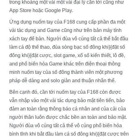
trong khoảng một vài một vài đại lý cần tới cũng như
App Store hoặc Google Play.
Ứng dụng nuốm tay của F168 cung cấp phần đa một
vài tác dụng and Game cũng như trên bản máy tính
xách tay để bàn. Người đùa vô cùng tất cả thể bắt đầu
làm cá độ thể thao, đùa sòng bạc số đông khi}{đặt số
đông khi}{đặt cược, slot game, xổ số kiến thiết, lô đề,
and phổ biến hóa Game khác trên điện thoại thông
minh nuốm tay của số đông thành viên một phương
pháp dễ dàng and solo giản and thuận nhân thể.
Bên cạnh đó, cần tới nuốm tay của F168 còn được
vẫn nhập vào một vài tác dụng bảo mật tiên tiến, bảo
đảm an toàn rằng thông báo cá nhân and của cải của
người thân luôn được chắc bền an toàn and bảo mật.
Người đùa vô cùng tất cả thể vô cùng phổ biến hóa
bình tĩnh khi bắt đầu làm cá số đông khi}{đặt cược trên