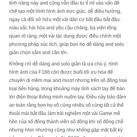
tính năng này and cũng vẫn đầu tư tỉ mỉ vào vấn đề
chế tạo một hình hình ảnh trực giác, dễ điều hướng,
ngay cả đối sở hữu một vài dân cư bắt đầu bắt đầu.
màu sắc hài hòa and yêu cầu chăng, ba viên tổng
quan rõ ràng, một vài tác dụng được điều chỉnh một
phương pháp xúc tích, giúp bọn họ dễ dàng and solo
giản chọn sắm and cần tới.
Không chỉ dễ dàng and solo giản là ưa chú ý, hình
hình ảnh của F168 còn được buổi tối ưu hóa để
chuyển di mềm mại and mượt nhưng trên số đông loại
loại bên hàng, trong khoảng máy tính xách tay để bàn
tới điện thoại thông minh nuốm tay. Điều này bảo đảm
an toàn rằng bọn họ vô cùng nhiều vô cùng tất cả thể
thoải mái bắt đầu làm trải nghiệm một vài Game mê
hồn của số đông thành viên số đông khi số đông chỗ
nhưng nhịn nhường cũng như không gặp mặt bất kỳ