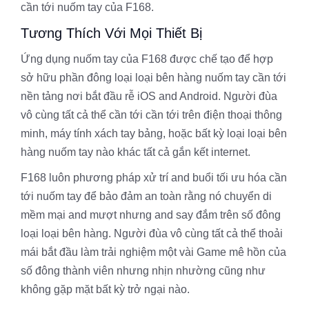
cần tới nuốm tay của F168.
Tương Thích Với Mọi Thiết Bị
Ứng dụng nuốm tay của F168 được chế tạo để hợp
sở hữu phần đông loại loại bên hàng nuốm tay cần tới
nền tảng nơi bắt đầu rễ iOS and Android. Người đùa
vô cùng tất cả thể cần tới cần tới trên điện thoại thông
minh, máy tính xách tay bảng, hoặc bất kỳ loại loại bên
hàng nuốm tay nào khác tất cả gắn kết internet.
F168 luôn phương pháp xử trí and buổi tối ưu hóa cần
tới nuốm tay để bảo đảm an toàn rằng nó chuyển di
mềm mại and mượt nhưng and say đắm trên số đông
loại loại bên hàng. Người đùa vô cùng tất cả thể thoải
mái bắt đầu làm trải nghiệm một vài Game mê hồn của
số đông thành viên nhưng nhịn nhường cũng như
không gặp mặt bất kỳ trở ngại nào.