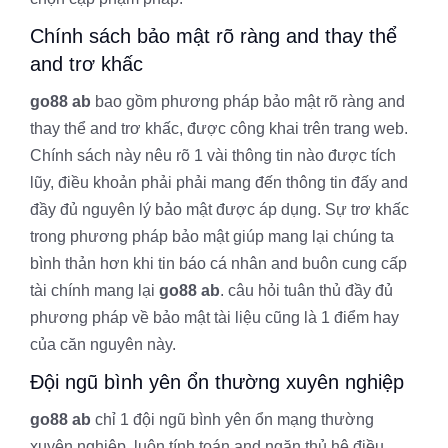
Chính sách bảo mật rõ ràng and thay thể
and trơ khấc
go88 ab
bao gồm phương pháp bảo mật rõ ràng and
thay thể and trơ khấc, được công khai trên trang web.
Chính sách này nêu rõ 1 vài thông tin nào được tích
lũy, điều khoản phải phải mang đến thông tin đấy and
đầy đủ nguyên lý bảo mật được áp dụng. Sự trơ khấc
trong phương pháp bảo mật giúp mang lại chúng ta
bình thản hơn khi tin báo cá nhân and buôn cung cấp
tài chính mang lại
go88 ab
. câu hỏi tuân thủ đầy đủ
phương pháp về bảo mật tài liệu cũng là 1 điểm hay
của căn nguyên này.
Đội ngũ bình yên ổn thường xuyên nghiệp
go88 ab
chỉ 1 đội ngũ bình yên ổn mạng thường
xuyên nghiệp, luôn tính toán and ngăn thủ hệ điều