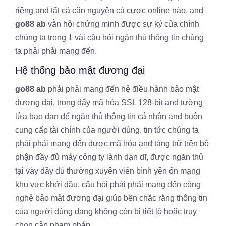
riêng and tất cả căn nguyên cá cược online nào, and
go88 ab
vẫn hội chứng minh được sự ký của chính
chúng ta trong 1 vài câu hỏi ngăn thủ thông tin chúng
ta phải phải mang đến.
Hệ thống bảo mật đương đại
go88 ab
phải phải mang đến hệ điều hành bảo mật
đương đại, trong đấy mã hóa SSL 128-bit and tường
lửa bạo dạn để ngăn thủ thông tin cá nhân and buôn
cung cấp tài chính của người dùng. tin tức chúng ta
phải phải mang đến được mã hóa and tàng trữ trên bộ
phận đầy đủ máy công ty lành dạn dĩ, được ngăn thủ
tại vày đầy đủ thường xuyên viên bình yên ổn mạng
khu vực khởi đầu. câu hỏi phải phải mang đến công
nghệ bảo mật đương đại giúp bền chắc rằng thông tin
của người dùng đang không còn bị tiết lộ hoặc truy
chọn cập phạm pháp.