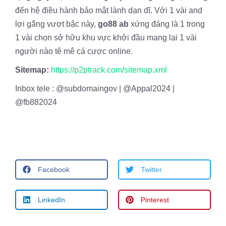
đến hệ điều hành bảo mật lành dạn dĩ. Với 1 vài and
lợi gắng vượt bậc này,
go88 ab
xứng đáng là 1 trong
1 vài chọn sở hữu khu vực khởi đầu mang lại 1 vài
người nào tê mê cá cược online.
Sitemap:
https://p2ptrack.com/sitemap.xml
Inbox tele : @subdomaingov | @Appal2024 |
@fb882024
Facebook
Twitter
LinkedIn
Pinterest