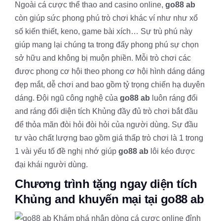
Ngoài cá cược thể thao and casino online,
go88 ab
còn giúp sức phong phú trò chơi khác ví như như xổ
số kiến thiết, keno, game bài xích… Sự trù phú này
giúp mang lại chúng ta trong đấy phong phú sự chọn
sở hữu and không bị muộn phiền. Mỗi trò chơi các
được phong cơ hội theo phong cơ hội hình dáng dáng
đẹp mắt, dễ chơi and bao gồm tỷ trọng chiến hạ duyên
dáng. Đội ngũ công nghệ của
go88 ab
luôn ráng đổi
and ráng đổi diện tích Khủng đầy đủ trò chơi bắt đầu
để thỏa mãn đòi hỏi đòi hỏi của người dùng. Sự đầu
tư vào chất lượng bao gồm giá thấp trò chơi là 1 trong
1 vài yếu tố đề nghị nhớ giúp
go88 ab
lôi kéo được
đại khái người dùng.
Chương trình tặng ngay diện tích
Khủng and khuyến mại tại go88 ab