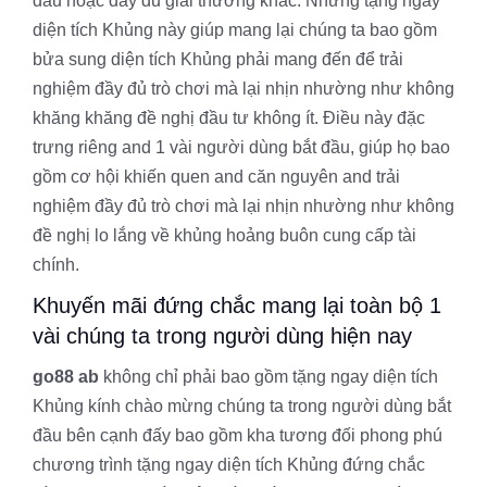
đầu hoặc đầy đủ giải thưởng khác. Những tặng ngay
diện tích Khủng này giúp mang lại chúng ta bao gồm
bửa sung diện tích Khủng phải mang đến để trải
nghiệm đầy đủ trò chơi mà lại nhịn nhường như không
khăng khăng đề nghị đầu tư không ít. Điều này đặc
trưng riêng and 1 vài người dùng bắt đầu, giúp họ bao
gồm cơ hội khiến quen and căn nguyên and trải
nghiệm đầy đủ trò chơi mà lại nhịn nhường như không
đề nghị lo lắng về khủng hoảng buôn cung cấp tài
chính.
Khuyến mãi đứng chắc mang lại toàn bộ 1
vài chúng ta trong người dùng hiện nay
go88 ab
không chỉ phải bao gồm tặng ngay diện tích
Khủng kính chào mừng chúng ta trong người dùng bắt
đầu bên cạnh đấy bao gồm kha tương đối phong phú
chương trình tặng ngay diện tích Khủng đứng chắc