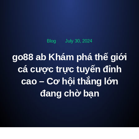
Blog
July 30, 2024
go88 ab Khám phá thế giới
cá cược trực tuyến đỉnh
cao – Cơ hội thắng lớn
đang chờ bạn