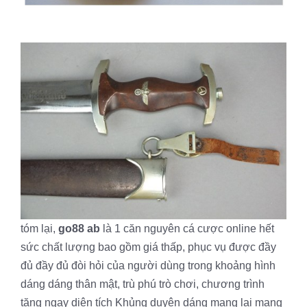
tóm lại,
go88 ab
là 1 căn nguyên cá cược online hết
sức chất lượng bao gồm giá thấp, phục vụ được đầy
đủ đầy đủ đòi hỏi của người dùng trong khoảng hình
dáng dáng thân mật, trù phú trò chơi, chương trình
tặng ngay diện tích Khủng duyên dáng mang lại mang