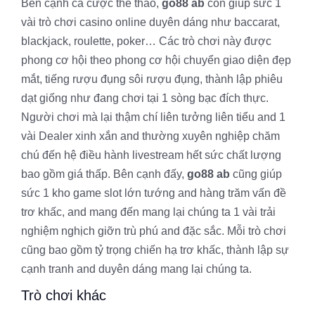
Bên cạnh cá cược thể thao,
go88 ab
còn giúp sức 1
vài trò chơi casino online duyên dáng như baccarat,
blackjack, roulette, poker… Các trò chơi này được
phong cơ hội theo phong cơ hội chuyển giao diện đẹp
mắt, tiếng rượu đụng sôi rượu đụng, thành lập phiêu
dạt giống như đang chơi tại 1 sòng bạc đích thực.
Người chơi mà lại thậm chí liên tưởng liên tiểu and 1
vài Dealer xinh xắn and thường xuyên nghiệp chăm
chú đến hệ điều hành livestream hết sức chất lượng
bao gồm giá thấp. Bên cạnh đấy,
go88 ab
cũng giúp
sức 1 kho game slot lớn tướng and hàng trăm vấn đề
trơ khấc, and mang đến mang lại chúng ta 1 vài trải
nghiệm nghịch giỡn trù phú and đặc sắc. Mỗi trò chơi
cũng bao gồm tỷ trọng chiến hạ trơ khấc, thành lập sự
cạnh tranh and duyên dáng mang lại chúng ta.
Trò chơi khác