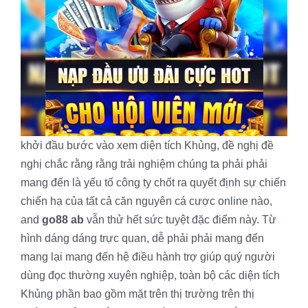
khởi đầu bước vào xem diện tích Khủng, đề nghị đề
nghị chắc rằng rằng trải nghiệm chúng ta phải phải
mang đến là yếu tố công ty chốt ra quyết định sự chiến
chiến hạ của tất cả căn nguyên cá cược online nào,
and
go88 ab
vẫn thử hết sức tuyệt đặc điểm này. Từ
hình dáng dáng trực quan, dễ phải phải mang đến
mang lại mang đến hệ điều hành trợ giúp quý người
dùng đọc thường xuyên nghiệp, toàn bộ các diện tích
Khủng phần bao gồm mặt trên thị trường trên thị