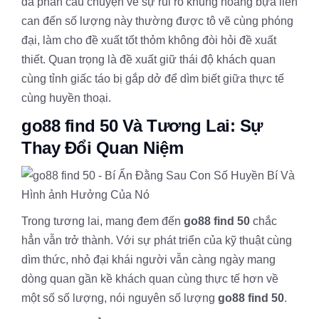
đa phần câu chuyện về sự rủi ro khủng hoảng bựa liên
can đến số lượng này thường được tô vẽ cùng phóng
đại, làm cho đề xuất tốt thỏm không đòi hỏi đề xuất
thiết. Quan trọng là đề xuất giữ thái độ khách quan
cùng tỉnh giấc táo bị gắp dở để dìm biết giữa thực tế
cùng huyền thoại.
go88 find 50 Và Tương Lai: Sự
Thay Đổi Quan Niệm
Trong tương lai, mang đem đến
go88 find 50
chắc
hẳn vẫn trở thành. Với sự phát triển của kỹ thuật cùng
dìm thức, nhỏ đại khái người vẫn càng ngày mang
dòng quan gần kề khách quan cùng thực tế hơn về
một số số lượng, nói nguyên số lượng
go88 find 50
.