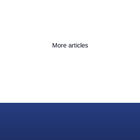
More articles