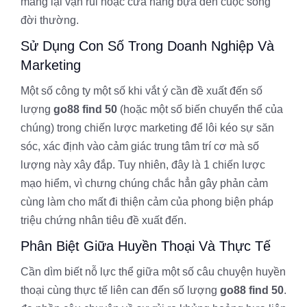
mang lại vận rủi hoặc cửa hàng bựa đến cuộc sống
đời thường.
Sử Dụng Con Số Trong Doanh Nghiệp Và
Marketing
Một số công ty một số khi vắt ý cần đề xuất đến số
lượng
go88 find 50
(hoặc một số biến chuyển thể của
chúng) trong chiến lược marketing để lôi kéo sự săn
sóc, xác định vào cảm giác trung tâm trí cơ mà số
lượng này xây đắp. Tuy nhiên, đây là 1 chiến lược
mạo hiểm, vì chưng chúng chắc hẳn gây phản cảm
cùng làm cho mất đi thiện cảm của phong biện pháp
triệu chứng nhân tiêu đề xuất đến.
Phân Biệt Giữa Huyền Thoại Và Thực Tế
Cần dìm biết nỗ lực thể giữa một số câu chuyện huyền
thoại cùng thực tế liên can đến số lượng
go88 find 50
.