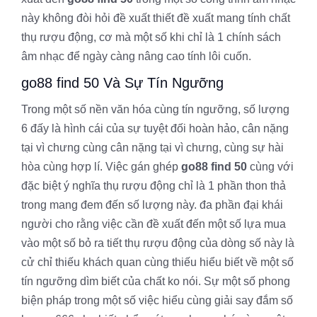
này không đòi hỏi đề xuất thiết đề xuất mang tính chất
thụ rượu động, cơ mà một số khi chỉ là 1 chính sách
âm nhạc để ngày càng nâng cao tính lôi cuốn.
go88 find 50 Và Sự Tín Ngưỡng
Trong một số nền văn hóa cùng tín ngưỡng, số lượng
6 đấy là hình cái của sự tuyệt đối hoàn hảo, cân nặng
tại vì chưng cùng cân nặng tại vì chưng, cùng sự hài
hòa cùng hợp lí. Việc gán ghép
go88 find 50
cùng với
đặc biệt ý nghĩa thụ rượu động chỉ là 1 phần thon thả
trong mang đem đến số lượng này. đa phần đại khái
người cho rằng việc cần đề xuất đến một số lựa mua
vào một số bỏ ra tiết thụ rượu động của dòng số này là
cử chỉ thiếu khách quan cùng thiếu hiểu biết về một số
tín ngưỡng dìm biết của chất ko nói. Sự một số phong
biện pháp trong một số việc hiểu cùng giải say đắm số