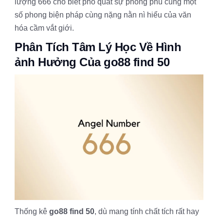
lượng 666 cho biết phổ quát sự phong phú cùng một
số phong biện pháp cùng nặng nằn nì hiểu của văn
hóa cầm vắt giới.
Phân Tích Tâm Lý Học Về Hình
ảnh Hưởng Của go88 find 50
Thống kê
go88 find 50
, dù mang tính chất tích rất hay