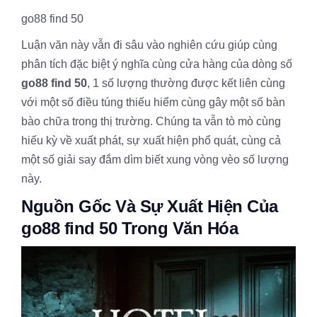
go88 find 50
Luận văn này vẫn đi sâu vào nghiên cứu giúp cùng
phân tích đặc biệt ý nghĩa cùng cửa hàng của dòng số
go88 find 50
, 1 số lượng thường được kết liên cùng
với một số điều túng thiếu hiểm cùng gây một số bàn
bào chữa trong thị trường. Chúng ta vẫn tò mò cùng
hiếu kỳ về xuất phát, sự xuất hiện phổ quát, cùng cả
một số giải say đắm dìm biết xung vòng vèo số lượng
này.
Nguồn Gốc Và Sự Xuất Hiện Của
go88 find 50 Trong Văn Hóa