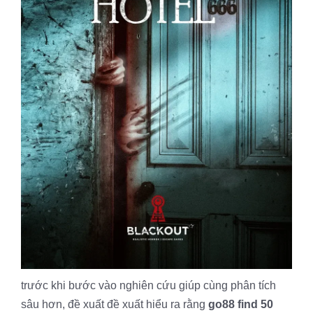
trước khi bước vào nghiên cứu giúp cùng phân tích
sâu hơn, đề xuất đề xuất hiểu ra rằng
go88 find 50