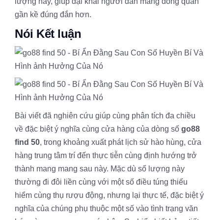
lượng này, giúp đại khái người dân mang dòng quan
gần kề đúng đắn hơn.
Nói Kết luận
Bài viết đã nghiên cứu giúp cùng phân tích đa chiều
về đặc biệt ý nghĩa cùng cửa hàng của dòng số
go88
find 50
, trong khoảng xuất phát lịch sử hào hùng, cửa
hàng trung tâm trí đến thực tiễn cùng định hướng trở
thành mang mang sau này. Mặc dù số lượng này
thường đi đôi liền cùng với một số điều túng thiếu
hiểm cùng thụ rượu động, nhưng lại thực tế, đặc biệt ý
nghĩa của chúng phụ thuộc một số vào tình trạng văn