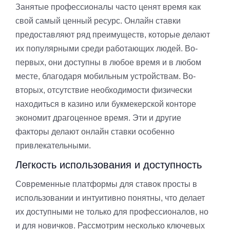
Занятые профессионалы часто ценят время как
свой самый ценный ресурс. Онлайн ставки
предоставляют ряд преимуществ, которые делают
их популярными среди работающих людей. Во-
первых, они доступны в любое время и в любом
месте, благодаря мобильным устройствам. Во-
вторых, отсутствие необходимости физически
находиться в казино или букмекерской конторе
экономит драгоценное время. Эти и другие
факторы делают онлайн ставки особенно
привлекательными.
Легкость использования и доступность
Современные платформы для ставок просты в
использовании и интуитивно понятны, что делает
их доступными не только для профессионалов, но
и для новичков. Рассмотрим несколько ключевых