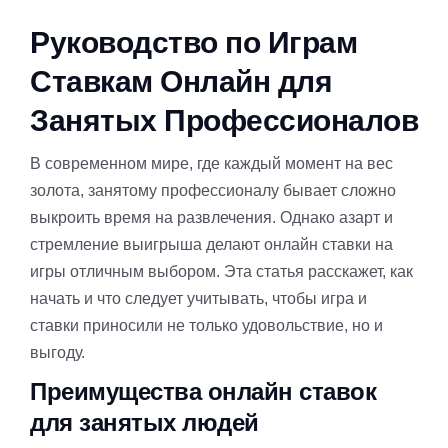
Руководство по Играм
Ставкам Онлайн для
Занятых Профессионалов
В современном мире, где каждый момент на вес
золота, занятому профессионалу бывает сложно
выкроить время на развлечения. Однако азарт и
стремление выигрыша делают онлайн ставки на
игры отличным выбором. Эта статья расскажет, как
начать и что следует учитывать, чтобы игра и
ставки приносили не только удовольствие, но и
выгоду.
Преимущества онлайн ставок
для занятых людей