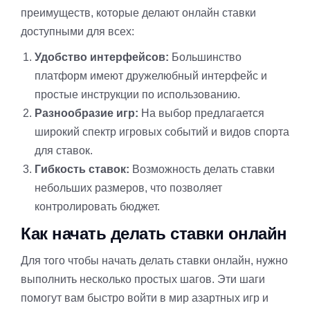
преимуществ, которые делают онлайн ставки
доступными для всех:
Удобство интерфейсов:
Большинство
платформ имеют дружелюбный интерфейс и
простые инструкции по использованию.
Разнообразие игр:
На выбор предлагается
широкий спектр игровых событий и видов спорта
для ставок.
Гибкость ставок:
Возможность делать ставки
небольших размеров, что позволяет
контролировать бюджет.
Как начать делать ставки онлайн
Для того чтобы начать делать ставки онлайн, нужно
выполнить несколько простых шагов. Эти шаги
помогут вам быстро войти в мир азартных игр и