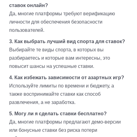
ставок онлайн?
Да, многие платформы требуют верификацию
личности для обеспечения безопасности
пользователей.
3. Как выбрать лучший вид спорта для ставок?
Выбирайте те виды спорта, в которых вы
разбираетесь и которые вам интересны, это
повысит шансы на успешные ставки.
4. Как избежать зависимости от азартных игр?
Используйте лимиты по времени и бюджету, а
также воспринимайте ставки как способ
развлечения, а не заработка.
5. Могу ли я сделать ставки бесплатно?
Да, многие платформы предлагают демо-версии
или бонусные ставки без риска потери