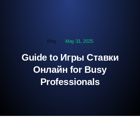
Blog
May 31, 2025
Guide to Игры Ставки
Онлайн for Busy
Professionals