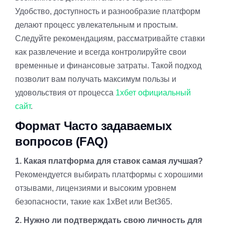
Удобство, доступность и разнообразие платформ
делают процесс увлекательным и простым.
Следуйте рекомендациям, рассматривайте ставки
как развлечение и всегда контролируйте свои
временные и финансовые затраты. Такой подход
позволит вам получать максимум пользы и
удовольствия от процесса
1хбет официальный
сайт
.
Формат Часто задаваемых
вопросов (FAQ)
1. Какая платформа для ставок самая лучшая?
Рекомендуется выбирать платформы с хорошими
отзывами, лицензиями и высоким уровнем
безопасности, такие как 1xBet или Bet365.
2. Нужно ли подтверждать свою личность для