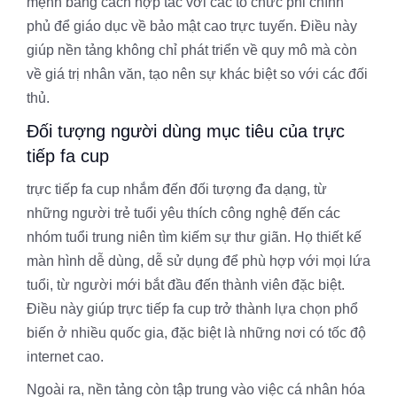
mệnh bằng cách hợp tác với các tổ chức phi chính
phủ để giáo dục về bảo mật cao trực tuyến. Điều này
giúp nền tảng không chỉ phát triển về quy mô mà còn
về giá trị nhân văn, tạo nên sự khác biệt so với các đối
thủ.
Đối tượng người dùng mục tiêu của trực
tiếp fa cup
trực tiếp fa cup nhắm đến đối tượng đa dạng, từ
những người trẻ tuổi yêu thích công nghệ đến các
nhóm tuổi trung niên tìm kiếm sự thư giãn. Họ thiết kế
màn hình dễ dùng, dễ sử dụng để phù hợp với mọi lứa
tuổi, từ người mới bắt đầu đến thành viên đặc biệt.
Điều này giúp trực tiếp fa cup trở thành lựa chọn phổ
biến ở nhiều quốc gia, đặc biệt là những nơi có tốc độ
internet cao.
Ngoài ra, nền tảng còn tập trung vào việc cá nhân hóa