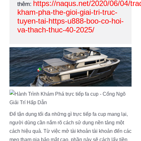
https://naqus.net/2020/06/04/tra
thêm:
kham-pha-the-gioi-giai-tri-truc-
tuyen-tai-https-u888-boo-co-hoi-
va-thach-thuc-40-2025/
Để tận dụng tối đa những gì trực tiếp fa cup mang lại,
người dùng cần nắm rõ cách sử dụng nền tảng một
cách hiệu quả. Từ việc mở tài khoản tài khoản đến các
mẹo tham gia bảo mật cao, phần này sẽ cách lấy tiền