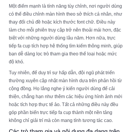
Một điểm mạnh là tính năng tùy chỉnh, nơi người dùng
có thể điều chỉnh màn hình theo sở thích cá nhân, như
thay đổi chủ đề hoặc kích thước font chữ. Điều này
làm cho mỗi phiên truy cập trở nên thoải mái hơn, đặc
biệt với những người dùng lâu năm. Hơn nữa, trực
tiếp fa cup tích hợp hệ thống tìm kiếm thông minh, giúp
bạn dễ dàng lọc trò tham gia theo thể loại hoặc mức
độ khó.
Tuy nhiên, để duy trì sự hấp dẫn, đội ngũ phát triển
thường xuyên cập nhật màn hình dựa trên phản hồi từ
cộng đồng. Họ lắng nghe ý kiến người dùng để cải
thiện, chẳng hạn như thêm các hiệu ứng hình ảnh mới
hoặc tích hợp thực tế ảo. Tất cả những điều này đều
góp phần biến trực tiếp fa cup thành một nền tảng
không chỉ giải trí mà còn mang tính tương tác cao.
Các trò tham gia và nội dung đa dạng trên