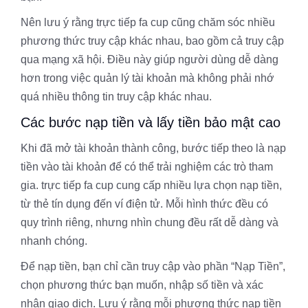
Nên lưu ý rằng trực tiếp fa cup cũng chăm sóc nhiều
phương thức truy cập khác nhau, bao gồm cả truy cập
qua mạng xã hội. Điều này giúp người dùng dễ dàng
hơn trong việc quản lý tài khoản mà không phải nhớ
quá nhiều thông tin truy cập khác nhau.
Các bước nạp tiền và lấy tiền bảo mật cao
Khi đã mở tài khoản thành công, bước tiếp theo là nạp
tiền vào tài khoản để có thể trải nghiệm các trò tham
gia. trực tiếp fa cup cung cấp nhiều lựa chọn nạp tiền,
từ thẻ tín dụng đến ví điện tử. Mỗi hình thức đều có
quy trình riêng, nhưng nhìn chung đều rất dễ dàng và
nhanh chóng.
Để nạp tiền, bạn chỉ cần truy cập vào phần “Nạp Tiền”,
chọn phương thức bạn muốn, nhập số tiền và xác
nhận giao dịch. Lưu ý rằng mỗi phương thức nạp tiền