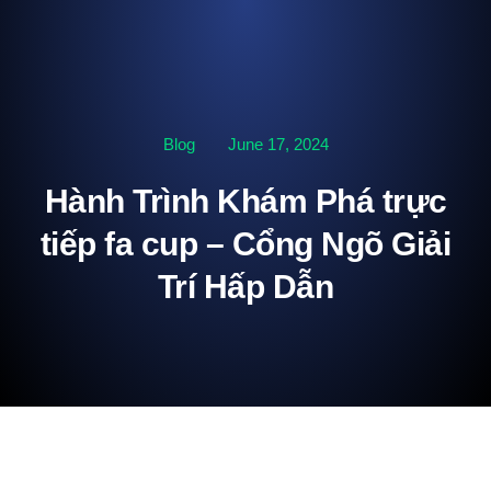
Blog
June 17, 2024
Hành Trình Khám Phá trực
tiếp fa cup – Cổng Ngõ Giải
Trí Hấp Dẫn