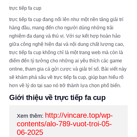
trực tiếp fa cup
trực tiếp fa cup đang nổi lên như một nền tảng giải trí
hàng đầu, mang đến cho người dùng những trải
nghiệm đa dạng và thú vị. Với sự kết hợp hoàn hảo
giữa công nghệ hiện đại và nội dung chất lượng cao,
trực tiếp fa cup không chỉ là một trang web mà còn là
điểm đến lý tưởng cho những ai yêu thích các game
online, tham gia cá gửi cược và giải trí số. Bài viết này
sẽ khám phá sâu về trực tiếp fa cup, giúp bạn hiểu rõ
hơn về lý do tại sao nó trở thành lựa chọn phổ biến.
Giới thiệu về trực tiếp fa cup
http://vincare.top/wp-
Xem thêm:
contents/alo-789-vuot-troi-05-
06-2025