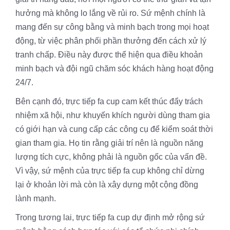
hưởng mà không lo lắng về rủi ro. Sứ mệnh chính là
mang đến sự công bằng và minh bạch trong mọi hoạt
động, từ việc phân phối phần thưởng đến cách xử lý
tranh chấp. Điều này được thể hiện qua điều khoản
minh bạch và đội ngũ chăm sóc khách hàng hoạt động
24/7.
Bên cạnh đó, trực tiếp fa cup cam kết thúc đẩy trách
nhiệm xã hội, như khuyến khích người dùng tham gia
có giới hạn và cung cấp các công cụ để kiểm soát thời
gian tham gia. Họ tin rằng giải trí nên là nguồn năng
lượng tích cực, không phải là nguồn gốc của vấn đề.
Vì vậy, sứ mệnh của trực tiếp fa cup không chỉ dừng
lại ở khoản lời mà còn là xây dựng một cộng đồng
lành mạnh.
Trong tương lai, trực tiếp fa cup dự định mở rộng sứ