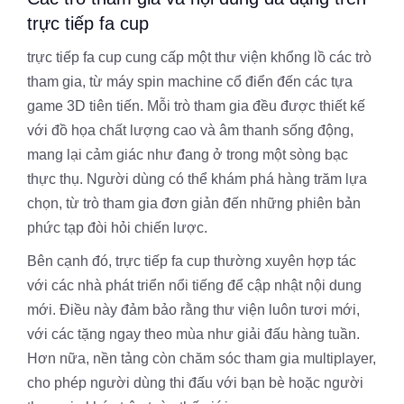
trực tiếp fa cup
trực tiếp fa cup cung cấp một thư viện khổng lồ các trò
tham gia, từ máy spin machine cổ điển đến các tựa
game 3D tiên tiến. Mỗi trò tham gia đều được thiết kế
với đồ họa chất lượng cao và âm thanh sống động,
mang lại cảm giác như đang ở trong một sòng bạc
thực thụ. Người dùng có thể khám phá hàng trăm lựa
chọn, từ trò tham gia đơn giản đến những phiên bản
phức tạp đòi hỏi chiến lược.
Bên cạnh đó, trực tiếp fa cup thường xuyên hợp tác
với các nhà phát triển nổi tiếng để cập nhật nội dung
mới. Điều này đảm bảo rằng thư viện luôn tươi mới,
với các tặng ngay theo mùa như giải đấu hàng tuần.
Hơn nữa, nền tảng còn chăm sóc tham gia multiplayer,
cho phép người dùng thi đấu với bạn bè hoặc người