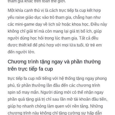
tham gia khác trên toàn thế giới.
Một khía cạnh thú vị là cách trực tiếp fa cup kết hợp
yếu raise giáo dục vào trò tham gia, chẳng hạn như
các mini-game dạy về lịch sử hoặc khoa học. Điều này
không chỉ giải trí mà còn mang lại giá trị bổ ích, giúp
người dùng học hỏi trong lúc tham gia. Tất cả đều
được thiết kế để phù hợp với mọi lứa tuổi, từ trẻ em
đến người lớn.
Chương trình tặng ngay và phần thưởng
trên trực tiếp fa cup
trực tiếp fa cup nổi tiếng với hệ thống tặng ngay phong
phú, từ phần thưởng lần đầu đến các chương trình
spin số may mắn. Người dùng mới có thể nhận ngay
phần quà tặng giá trị chỉ sau lần mở tài khoản đầu tiên,
giúp họ nhanh chóng làm quen với nền tảng. Những
chương trình này không chỉ tăng cường sự hấp dẫn