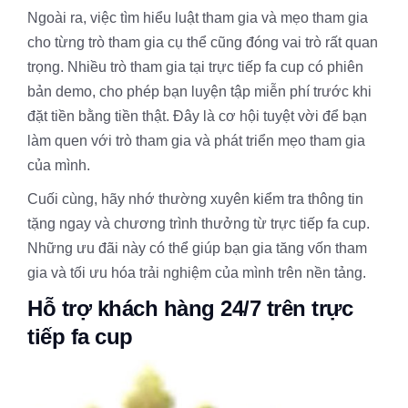
Ngoài ra, việc tìm hiểu luật tham gia và mẹo tham gia
cho từng trò tham gia cụ thể cũng đóng vai trò rất quan
trọng. Nhiều trò tham gia tại trực tiếp fa cup có phiên
bản demo, cho phép bạn luyện tập miễn phí trước khi
đặt tiền bằng tiền thật. Đây là cơ hội tuyệt vời để bạn
làm quen với trò tham gia và phát triển mẹo tham gia
của mình.
Cuối cùng, hãy nhớ thường xuyên kiểm tra thông tin
tặng ngay và chương trình thưởng từ trực tiếp fa cup.
Những ưu đãi này có thể giúp bạn gia tăng vốn tham
gia và tối ưu hóa trải nghiệm của mình trên nền tảng.
Hỗ trợ khách hàng 24/7 trên trực
tiếp fa cup