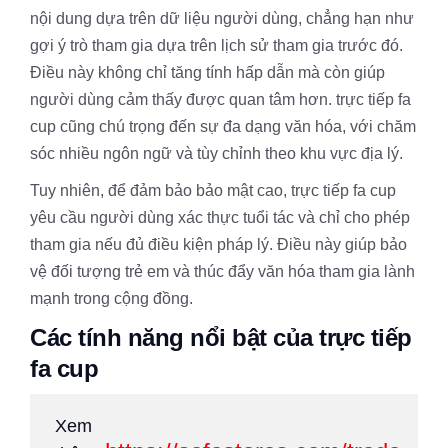
nội dung dựa trên dữ liệu người dùng, chẳng hạn như
gợi ý trò tham gia dựa trên lịch sử tham gia trước đó.
Điều này không chỉ tăng tính hấp dẫn mà còn giúp
người dùng cảm thấy được quan tâm hơn. trực tiếp fa
cup cũng chú trọng đến sự đa dạng văn hóa, với chăm
sóc nhiều ngôn ngữ và tùy chỉnh theo khu vực địa lý.
Tuy nhiên, để đảm bảo bảo mật cao, trực tiếp fa cup
yêu cầu người dùng xác thực tuổi tác và chỉ cho phép
tham gia nếu đủ điều kiện pháp lý. Điều này giúp bảo
vệ đối tượng trẻ em và thúc đẩy văn hóa tham gia lành
mạnh trong cộng đồng.
Các tính năng nổi bật của trực tiếp
fa cup
Xem