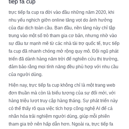
tiếp fa cup
trực tiếp fa cup ra đời vào đầu những năm 2020, khi
nhu yếu nghịch giỡn online tăng vọt do ảnh hưởng
của đại dịch toàn cầu. Ban đầu, nền tảng này chỉ tập
trung vào một số trò tham gia cơ bản, nhưng nhờ vào
sự đầu tư mạnh mẽ từ các nhà tài trợ quốc tế, trực tiếp
fa cup đã nhanh chóng mở rộng quy mô. Đội ngũ phát
triển đã dành hàng năm trời để nghiên cứu thị trường,
đảm bảo rằng mọi tính năng đều phù hợp với nhu cầu
của người dùng.
Hiện nay, trực tiếp fa cup không chỉ là một trang web
đơn thuần mà còn là biểu tượng của sự đổi mới, với
hàng triệu lượt truy cập hàng tháng. Sự phát triển này
có thể thấy rõ qua việc tích hợp công nghệ AI để cá
nhân hóa trải nghiệm người dùng, giúp mỗi phiên
tham gia trở nên hấp dẫn hơn. Ngoài ra, trực tiếp fa