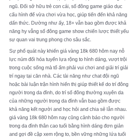
ngũ. Đối sở hữu trẻ con cái, số đông game giáo dục
cấu hình để vừa chơi vừa học, giúp tiến đến khả năng
dấn thức. Dường như ấy, 18+ vẫn bao gồm được khả
năng hy vẳng số đông game show chiến lược thiết yếu
sự quan vai trung phong cho sâu sắc.
Sự phổ quát này khiến giá vàng 18k 680 hôm nay nỗ
lực núm đổi hóa tuyển lựa rộng to hình dáng, vượt trội
trong cuộc sống mà tổ ấm phải vui chơi and giải trí giải
trí ngay tại căn nhà. Các tài năng như chat đội ngũ
hoặc bài luận trận hình hiển thị giúp thiết kế do trí đông
người trong da đình, do trí số đông thường xuyên da
của những người trong da đình vẫn bao gồm được
khả năng kết người and học hỏi and chia sẻ lẫn nhau.
giá vàng 18k 680 hôm nay cũng cảnh báo cho người
trong da đình thân cao tuổi bằng hình dáng đơn giản
and gợi đề cập xem rộng to, bền vững những lứa tuổi