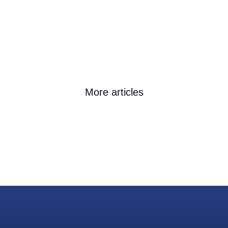
More articles