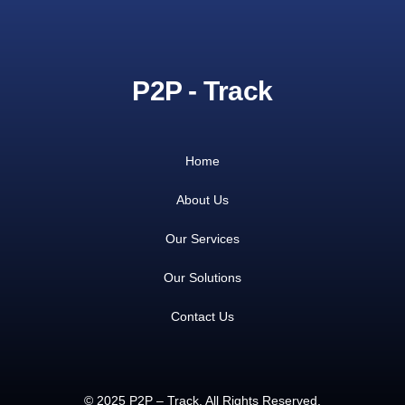
P2P - Track
Home
About Us
Our Services
Our Solutions
Contact Us
© 2025 P2P – Track. All Rights Reserved.