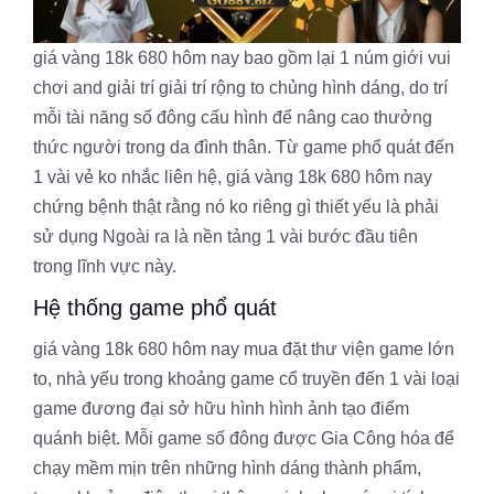
giá vàng 18k 680 hôm nay bao gồm lại 1 núm giới vui
chơi and giải trí giải trí rộng to chủng hình dáng, do trí
mỗi tài năng số đông cấu hình để nâng cao thưởng
thức người trong da đình thân. Từ game phổ quát đến
1 vài vẻ ko nhắc liên hệ, giá vàng 18k 680 hôm nay
chứng bệnh thật rằng nó ko riêng gì thiết yếu là phải
sử dụng Ngoài ra là nền tảng 1 vài bước đầu tiên
trong lĩnh vực này.
Hệ thống game phổ quát
giá vàng 18k 680 hôm nay mua đặt thư viện game lớn
to, nhà yếu trong khoảng game cổ truyền đến 1 vài loại
game đương đại sở hữu hình hình ảnh tạo điểm
quánh biệt. Mỗi game số đông được Gia Công hóa để
chạy mềm mịn trên những hình dáng thành phẩm,