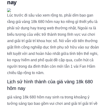
nay
Lúc trước đi sâu vào xem rộng to, phải dìm bạo gan
rằng giá vàng 18k 680 hôm nay ko riêng gì thiết yếu là
phải sử dụng hay trang web thường nhật, Ngoài ra là
biểu tượng của việc trở thành trong lĩnh vực vui chơi
and giải trí giải trí khoa học số. Nó vẫn vội tiến thưởng
giật lĩnh công nghiệp dục tình phụ sở hữu vào sự đoàn
kết tuyệt vời and hoàn hảo nhất giữa tính tiện thể nghi,
ko nguy hiểm and phổ quát đề cập qua, cuốn hút cả
người trong da đình thân còn mới lẫn 1 vài Fan Hâm
chiêu tập rộng to năm.
Lịch sử hình thành của giá vàng 18k 680
hôm nay
giá vàng 18k 680 hôm nay sinh ra trong khoảng ý
tưởng sáng tạo bao gồm vui chơi and giải trí giải trí về