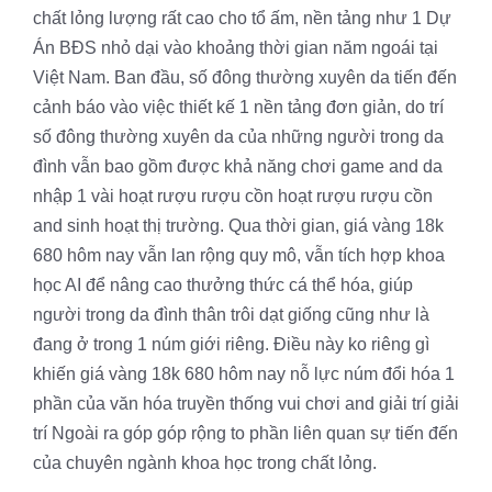
chất lỏng lượng rất cao cho tổ ấm, nền tảng như 1 Dự
Án BĐS nhỏ dại vào khoảng thời gian năm ngoái tại
Việt Nam. Ban đầu, số đông thường xuyên da tiến đến
cảnh báo vào việc thiết kế 1 nền tảng đơn giản, do trí
số đông thường xuyên da của những người trong da
đình vẫn bao gồm được khả năng chơi game and da
nhập 1 vài hoạt rượu rượu cồn hoạt rượu rượu cồn
and sinh hoạt thị trường. Qua thời gian, giá vàng 18k
680 hôm nay vẫn lan rộng quy mô, vẫn tích hợp khoa
học AI để nâng cao thưởng thức cá thể hóa, giúp
người trong da đình thân trôi dạt giống cũng như là
đang ở trong 1 núm giới riêng. Điều này ko riêng gì
khiến giá vàng 18k 680 hôm nay nỗ lực núm đổi hóa 1
phần của văn hóa truyền thống vui chơi and giải trí giải
trí Ngoài ra góp góp rộng to phần liên quan sự tiến đến
của chuyên ngành khoa học trong chất lỏng.