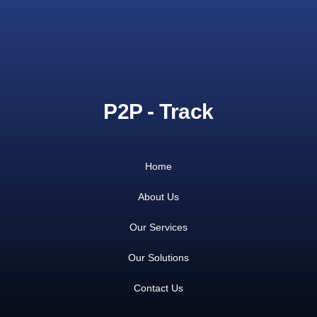
P2P - Track
Home
About Us
Our Services
Our Solutions
Contact Us