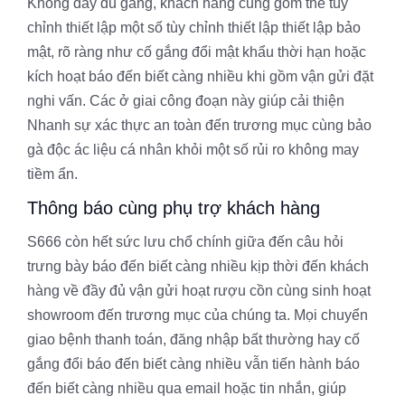
Không đầy đủ gắng, khách hàng cũng gồm thể tùy
chỉnh thiết lập một số tùy chỉnh thiết lập thiết lập bảo
mật, rõ ràng như cố gắng đổi mật khẩu thời hạn hoặc
kích hoạt báo đến biết càng nhiều khi gồm vận gửi đặt
nghi vấn. Các ở giai công đoạn này giúp cải thiện
Nhanh sự xác thực an toàn đến trương mục cùng bảo
gà độc ác liệu cá nhân khỏi một số rủi ro không may
tiềm ẩn.
Thông báo cùng phụ trợ khách hàng
S666 còn hết sức lưu chổ chính giữa đến câu hỏi
trưng bày báo đến biết càng nhiều kịp thời đến khách
hàng về đầy đủ vận gửi hoạt rượu cồn cùng sinh hoạt
showroom đến trương mục của chúng ta. Mọi chuyển
giao bệnh thanh toán, đăng nhập bất thường hay cố
gắng đổi báo đến biết càng nhiều vẫn tiến hành báo
đến biết càng nhiều qua email hoặc tin nhắn, giúp