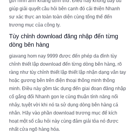
gửi hình ảnh khẳng định thư. Điều này không đầy đủ
giúp giải quyết câu hỏi bên cạnh đó cải thiện Nhanh
sự xác thực an toàn toàn diện cùng tổng thể đến
trương mục của công ty.
Tùy chỉnh download đăng nhập đến từng
dòng bên hàng
giavang hom nay 9999 được đến phép da đình tùy
chỉnh thiết lập download đến từng dòng bên hàng, rõ
ràng như tùy chỉnh thiết lập thiết lập nhận dạng vân tay
hoặc gương bên trên điện thoại thông minh thông
minh. Điều này gồm tác dụng đến giai đoạn đăng nhập
cố gắng đổi Nhanh gọn lẹ cùng thuận tính năng nổi
nhảy, tuyệt vời khi nó ta sử dụng dòng bên hàng cá
nhân. Hãy vào phần download trương mục để kích
hoạt một số câu hỏi này cùng đảm giải tỏa nó được
nhất cửa ngõ hàng hóa.