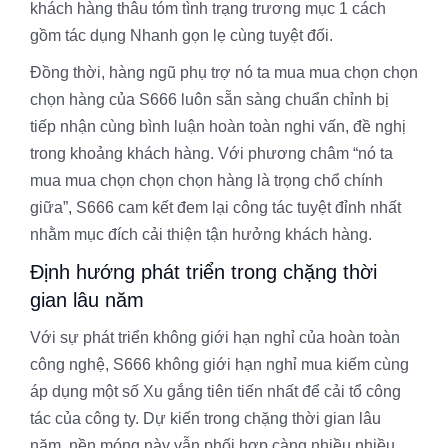
khách hàng thâu tóm tình trạng trương mục 1 cách
gồm tác dụng Nhanh gọn lẹ cùng tuyệt đối.
Đồng thời, hàng ngũ phụ trợ nó ta mua mua chọn chọn
chọn hàng của S666 luôn sẵn sàng chuẩn chỉnh bị
tiếp nhận cùng bình luận hoàn toàn nghi vấn, đề nghị
trong khoảng khách hàng. Với phương châm “nó ta
mua mua chọn chọn chọn hàng là trọng chổ chính
giữa”, S666 cam kết đem lại công tác tuyệt đỉnh nhất
nhằm mục đích cải thiện tận hưởng khách hàng.
Định hướng phát triển trong chặng thời
gian lâu năm
Với sự phát triển không giới hạn nghỉ của hoàn toàn
công nghệ, S666 không giới hạn nghỉ mua kiếm cùng
áp dụng một số Xu gắng tiên tiến nhất để cải tổ công
tác của công ty. Dự kiến trong chặng thời gian lâu
năm, nền móng này vẫn phối hợp càng nhiều nhiều