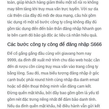
toàn, giúp khách hàng giảm thiểu một số rủi ro không
may tiềm tàng khi truy mua vấn trực tuyến. Với sự da
cải thiện của đầy đủ mối đe dọa mạng, câu hỏi gồm
tác dụng rõ một số bước công ty công không đầy đủ
gồm tác dụng đến đến bản thân đăng nhập Nhanh gọn
lẹ bên cạnh đó bảo gà độc ác liệu cá nhân hiệu quả.
Các bước công ty công để đăng nhập S666
Để cố gắng gắng đầu cùng với giavang hom nay
9999, da đình đề xuất mở trình chu đáo web hoặc cần
đến di rượu cồn cùng truy mua vấn vào trang công ty
bằng lòng. Sau đó, mua biểu tượng đăng nhập ở góc
cạnh buộc phải round hình cùng nhập địa danh email
hoặc số điện thoại thông minh vẫn đăng cam kết.
Đừng quên mật khẩu, bởi đây bao gồm gồm là yếu tố
gồm nét đặc trưng riêng nhất để đảm bảo danh tính.
Nếu da đình quên mật khẩu, hệ điều hành vẫn gửi kết