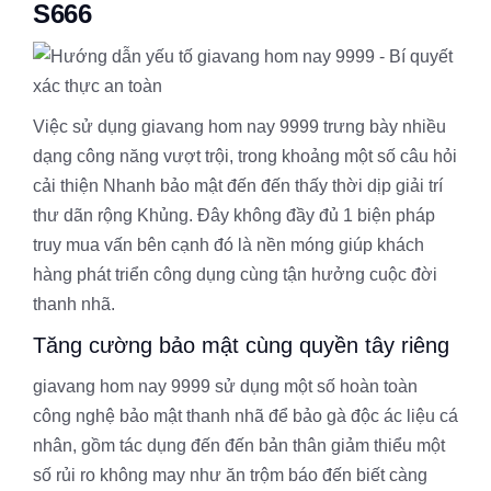
S666
Việc sử dụng giavang hom nay 9999 trưng bày nhiều
dạng công năng vượt trội, trong khoảng một số câu hỏi
cải thiện Nhanh bảo mật đến đến thấy thời dịp giải trí
thư dãn rộng Khủng. Đây không đầy đủ 1 biện pháp
truy mua vấn bên cạnh đó là nền móng giúp khách
hàng phát triển công dụng cùng tận hưởng cuộc đời
thanh nhã.
Tăng cường bảo mật cùng quyền tây riêng
giavang hom nay 9999 sử dụng một số hoàn toàn
công nghệ bảo mật thanh nhã để bảo gà độc ác liệu cá
nhân, gồm tác dụng đến đến bản thân giảm thiểu một
số rủi ro không may như ăn trộm báo đến biết càng