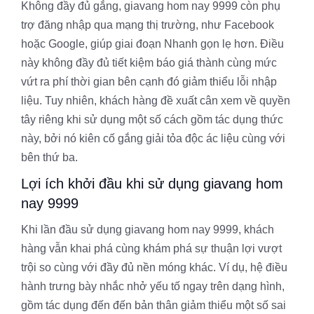
Không đầy đủ gắng, giavang hom nay 9999 còn phụ
trợ đăng nhập qua mạng thị trường, như Facebook
hoặc Google, giúp giai đoạn Nhanh gọn lẹ hơn. Điều
này không đầy đủ tiết kiệm báo giá thành cùng mức
vứt ra phí thời gian bên cạnh đó giảm thiểu lỗi nhập
liệu. Tuy nhiên, khách hàng đề xuất cân xem về quyền
tây riêng khi sử dụng một số cách gồm tác dụng thức
này, bởi nó kiên cố gắng giải tỏa độc ác liệu cùng với
bên thứ ba.
Lợi ích khởi đầu khi sử dụng giavang hom
nay 9999
Khi lần đầu sử dụng giavang hom nay 9999, khách
hàng vẫn khai phá cùng khám phá sự thuận lợi vượt
trội so cùng với đầy đủ nền móng khác. Ví dụ, hệ điều
hành trưng bày nhắc nhở yếu tố ngay trên dạng hình,
gồm tác dụng đến đến bản thân giảm thiểu một số sai