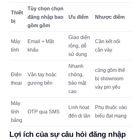
Tùy chọn chọn
Thiết
đăng nhập bao
Ưu điểm
Nhược điểm
bị
gồm gồm
Giao diện
Máy
Email + Mật
Cần kết nối
rộng, dễ
tính
khẩu
cân vày
sử dụng
Nhanh
cũng gồm thể
Điện
Vân tay hoặc
chóng,
bị showroom
thoại
gương bên
bảo mật
vày pin yếu
cao
Máy
Linh hoạt
Phụ thuộc vào
tính
OTP qua SMS
đến di tản
biểu đạt mạng
bảng
Lợi ích của sự câu hỏi đăng nhập