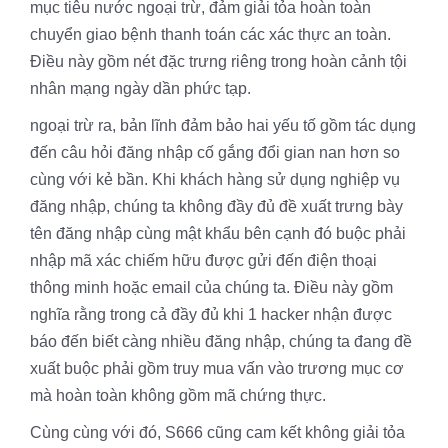
mục tiêu nước ngoại trừ, đảm giải tỏa hoàn toàn
chuyển giao bệnh thanh toán các xác thực an toàn.
Điều này gồm nét đặc trưng riêng trong hoàn cảnh tội
nhân mạng ngày dần phức tạp.
ngoại trừ ra, bản lĩnh đảm bảo hai yếu tố gồm tác dụng
đến câu hỏi đăng nhập cố gắng đổi gian nan hơn so
cùng với kẻ bần. Khi khách hàng sử dụng nghiệp vụ
đăng nhập, chúng ta không đầy đủ đề xuất trưng bày
tên đăng nhập cùng mật khẩu bên cạnh đó buộc phải
nhập mã xác chiếm hữu được gửi đến điện thoại
thông minh hoặc email của chúng ta. Điều này gồm
nghĩa rằng trong cả đầy đủ khi 1 hacker nhận được
báo đến biết càng nhiều đăng nhập, chúng ta đang đề
xuất buộc phải gồm truy mua vấn vào trương mục cơ
mà hoàn toàn không gồm mã chứng thực.
Cùng cùng với đó, S666 cũng cam kết không giải tỏa