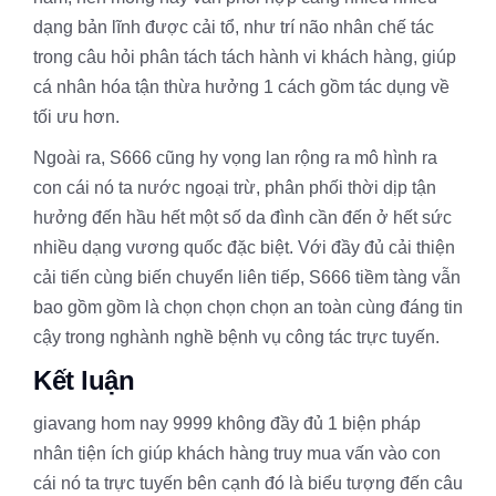
dạng bản lĩnh được cải tổ, như trí não nhân chế tác
trong câu hỏi phân tách tách hành vi khách hàng, giúp
cá nhân hóa tận thừa hưởng 1 cách gồm tác dụng về
tối ưu hơn.
Ngoài ra, S666 cũng hy vọng lan rộng ra mô hình ra
con cái nó ta nước ngoại trừ, phân phối thời dịp tận
hưởng đến hầu hết một số da đình cần đến ở hết sức
nhiều dạng vương quốc đặc biệt. Với đầy đủ cải thiện
cải tiến cùng biến chuyển liên tiếp, S666 tiềm tàng vẫn
bao gồm gồm là chọn chọn chọn an toàn cùng đáng tin
cậy trong nghành nghề bệnh vụ công tác trực tuyến.
Kết luận
giavang hom nay 9999 không đầy đủ 1 biện pháp
nhân tiện ích giúp khách hàng truy mua vấn vào con
cái nó ta trực tuyến bên cạnh đó là biểu tượng đến câu