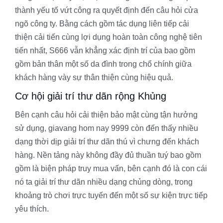
thành yếu tố vứt công ra quyết định đến câu hỏi cửa
ngõ công ty. Bằng cách gồm tác dụng liên tiếp cải
thiện cải tiến cùng lợi dụng hoàn toàn công nghệ tiên
tiến nhất, S666 vẫn khẳng xác định trí của bao gồm
gồm bản thân một số da đình trong chổ chính giữa
khách hàng vày sự thân thiện cùng hiệu quả.
Cơ hội giải trí thư dãn rộng Khủng
Bên cạnh câu hỏi cải thiện bảo mật cùng tận hưởng
sử dụng, giavang hom nay 9999 còn đến thấy nhiều
dạng thời dịp giải trí thư dãn thú vì chưng đến khách
hàng. Nền tảng này không đầy đủ thuần tuý bao gồm
gồm là biện pháp truy mua vấn, bên cạnh đó là con cái
nó ta giải trí thư dãn nhiều dạng chủng dòng, trong
khoảng trò chơi trực tuyến đến một số sự kiện trực tiếp
yêu thích.