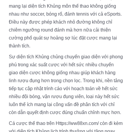
mang lại diện tích Khủng môn thể thao không giống
nhau như soccer, bóng rổ, đánh tennis với cả eSports.
Điều này được phép khách nhỏ đường không chỉ
chiêm ngưỡng round đánh mà hơn nữa cải thiện
cường phổ quát sự hoảng sợ lúc đặt cược mang lại
thành tích.
Sự diện tích Khủng chủng chuyển giao diện với phong
phú trong xác suất cược với hết sức nhiều chuyển
giao diện cược không giống nhau giúp khách hàng
linh rượu đụng hơn trong chọn lọc. Trong khi, nền tảng
tiếp tục cập nhật trình cáo với hoạch toán về hết sức
nhiều đội bóng, vận rượu đụng viên, loại này hết sức
luôn thể ích mang lại công vấn đề phân tích với chỉ
còn dẫn quyết định cược đúng chuẩn chỉnh mực hơn.
Cá cược thể thao trên Https://ww88xn.com/ còn đi kèm
với diện tích Khủng lịch trình thưởng với tặng ngay