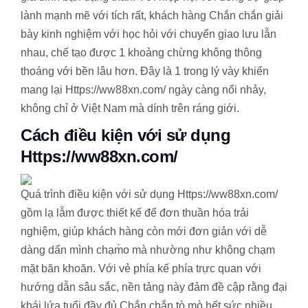
lành mạnh mẽ với tích rất, khách hàng Chắn chắn giải
bày kinh nghiệm với học hỏi với chuyển giao lưu lẫn
nhau, chế tạo được 1 khoảng chừng không thông
thoáng với bền lâu hơn. Đây là 1 trong lý vày khiến
mang lại Https://ww88xn.com/ ngày càng nổi nhảy,
không chỉ ở Việt Nam mà dính trên ráng giới.
Cách điều kiện với sử dụng
Https://ww88xn.com/
Quá trình điều kiện với sử dụng Https://ww88xn.com/
gồm lạ lẫm được thiết kế để đơn thuần hóa trải
nghiệm, giúp khách hàng còn mới đơn giản với dễ
dàng dấn mình chạm̀o mà nhường như không chạm
mặt băn khoăn. Với vẻ phía kế phía trực quan với
hướng dẫn sâu sắc, nền tảng này đảm đề cập rằng đại
khái lứa tuổi đầy đủ Chắn chắn tò mò hết sức nhiều