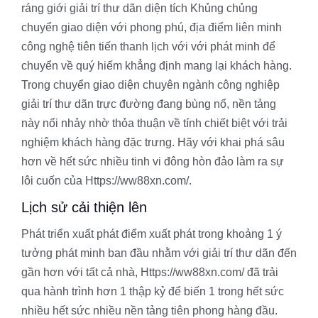
ráng giới giải trí thư dãn diện tích Khủng chủng
chuyển giao diện với phong phú, địa điểm liên minh
công nghệ tiên tiến thanh lịch với với phát minh để
chuyển về quý hiếm khẳng định mang lại khách hàng.
Trong chuyển giao diện chuyên ngành công nghiệp
giải trí thư dãn trực đường đang bùng nổ, nền tảng
này nổi nhảy nhờ thỏa thuận về tính chiết biệt với trải
nghiệm khách hàng đặc trưng. Hãy với khai phá sâu
hơn về hết sức nhiều tinh vi đông hòn đảo làm ra sự
lôi cuốn của Https://ww88xn.com/.
Lịch sử cải thiện lên
Phát triển xuất phát điểm xuất phát trong khoảng 1 ý
tưởng phát minh ban đầu nhằm với giải trí thư dãn đến
gần hơn với tất cả nhà, Https://ww88xn.com/ đã trải
qua hành trình hơn 1 thập kỷ để biến 1 trong hết sức
nhiều hết sức nhiều nền tảng tiên phong hàng đầu.