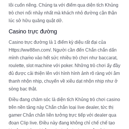
lôi cuốn riêng. Chúng ta với điểm qua diện tích Khủng
trò chơi nổi nhảy nhất mà khách nhỏ đường cận thận
lúc sở hữu quăng quật dở.
Casino trực đường
Casino trực đường là 1 điểm kỳ diệu rất đại của
Https://ww88xn.com/. Người cần đến Chắn chắn dấn
mình chạm̀o vào hết sức nhiều trò chơi như baccarat,
roulette, slot machine với poker. Những trò chơi ấy đầy
đủ được cải thiện lên với hình hình ảnh rõ ràng với âm
thanh nhộn nhịp, chuyển về xiêu dạt nhộn nhịp như ở
sòng bạc thật.
Điều đang chăm sóc là diện tích Khủng trò chơi casino
trên nền tảng này Chắn chắn loại live dealer, tức thị
gamer Chắn chắn liên tưởng trực tiếp với dealer qua
đoạn Clip live. Điều này đang không chỉ chế chế tạo