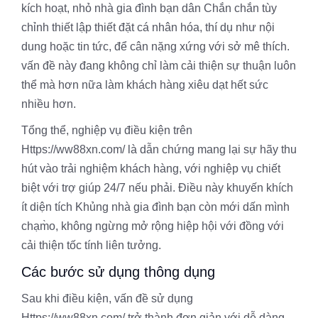
kích hoạt, nhỏ nhà gia đình bạn dân Chắn chắn tùy
chỉnh thiết lập thiết đặt cá nhân hóa, thí dụ như nội
dung hoặc tin tức, để cân nặng xứng với sở mê thích.
vấn đề này đang không chỉ làm cải thiện sự thuận luôn
thể mà hơn nữa làm khách hàng xiêu dạt hết sức
nhiều hơn.
Tổng thể, nghiệp vụ điều kiện trên
Https://ww88xn.com/ là dẫn chứng mang lại sự hãy thu
hút vào trải nghiệm khách hàng, với nghiệp vụ chiết
biệt với trợ giúp 24/7 nếu phải. Điều này khuyến khích
ít diện tích Khủng nhà gia đình bạn còn mới dấn mình
chạm̀o, không ngừng mở rộng hiệp hội với đồng với
cải thiện tốc tính liên tưởng.
Các bước sử dụng thông dụng
Sau khi điều kiện, vấn đề sử dụng
Https://ww88xn.com/ trở thành đơn giản với dễ dàng