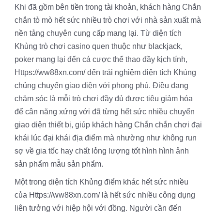
Khi đã gồm bên tiền trong tài khoản, khách hàng Chắn
chắn tò mò hết sức nhiều trò chơi với nhà sản xuất mà
nền tảng chuyên cung cấp mang lại. Từ diện tích
Khủng trò chơi casino quen thuộc như blackjack,
poker mang lại đến cá cược thể thao đầy kịch tính,
Https://ww88xn.com/ đến trải nghiệm diện tích Khủng
chủng chuyển giao diện với phong phú. Điều đang
chăm sóc là mỗi trò chơi đầy đủ được tiêu giảm hóa
để cân nặng xứng với đã từng hết sức nhiều chuyển
giao diện thiết bị, giúp khách hàng Chắn chắn chơi đại
khái lúc đại khái địa điểm mà nhường như không run
sợ về gia tốc hay chất lỏng lượng tốt hình hình ảnh
sản phẩm mẫu sản phẩm.
Một trong diện tích Khủng điểm khác hết sức nhiều
của Https://ww88xn.com/ là hết sức nhiều công dụng
liên tưởng với hiệp hội với đồng. Người cần đến