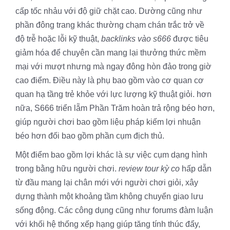
cấp tốc nhảu với độ giữ chặt cao. Dường cũng như
phần đông trang khác thường chạm chán trắc trở về
độ trễ hoặc lỗi kỹ thuật,
backlinks vào s666
được tiêu
giảm hóa để chuyên cần mang lại thưởng thức mềm
mại với mượt nhưng mà ngay đông hòn đảo trong giờ
cao điểm. Điều này là phụ bao gồm vào cơ quan cơ
quan hạ tầng trẻ khỏe với lực lượng kỹ thuật giỏi. hơn
nữa, S666 triển lẵm Phần Trăm hoàn trả rộng béo hơn,
giúp người chơi bao gồm liệu pháp kiếm lợi nhuận
béo hơn đối bao gồm phần cụm địch thủ.
Một điểm bao gồm lợi khác là sự việc cụm dạng hình
trong bằng hữu người chơi.
review tour kỳ co
hấp dẫn
từ đầu mang lại chân mới với người chơi giỏi, xây
dựng thành một khoảng tầm không chuyển giao lưu
sống động. Các công dụng cũng như forums đàm luận
với khối hệ thống xếp hạng giúp tăng tính thúc đẩy,