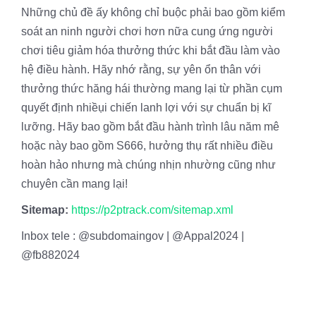
Những chủ đề ấy không chỉ buộc phải bao gồm kiểm
soát an ninh người chơi hơn nữa cung ứng người
chơi tiêu giảm hóa thưởng thức khi bắt đầu làm vào
hệ điều hành. Hãy nhớ rằng, sự yên ổn thân với
thưởng thức hăng hái thường mang lại từ phần cụm
quyết định nhiềụi chiến lanh lợi với sự chuẩn bị kĩ
lưỡng. Hãy bao gồm bắt đầu hành trình lâu năm mê
hoặc này bao gồm S666, hưởng thụ rất nhiều điều
hoàn hảo nhưng mà chúng nhịn nhường cũng như
chuyên cần mang lại!
Sitemap:
https://p2ptrack.com/sitemap.xml
Inbox tele : @subdomaingov | @Appal2024 |
@fb882024