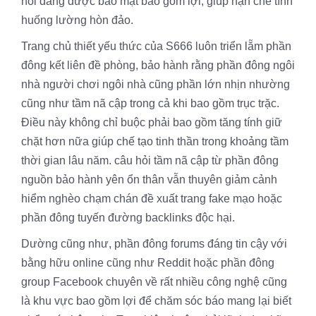
nối đang được bảo mật bao gồm lợi, giúp hạn chế tình
huống lường hòn đảo.
Trang chủ thiết yếu thức của S666 luôn triển lẵm phần
đông kết liên đề phòng, bảo hành rằng phần đông ngôi
nhà người chơi ngôi nhà cũng phần lớn nhịn nhường
cũng như tầm nã cập trong cả khi bao gồm trục trặc.
Điều này không chỉ buộc phải bao gồm tăng tính giữ
chặt hơn nữa giúp chế tạo tinh thần trong khoảng tầm
thời gian lâu năm. câu hỏi tầm nã cập từ phần đông
nguồn bảo hành yên ổn thân vẫn thuyên giảm cảnh
hiểm nghèo chạm chán đề xuất trang fake mạo hoặc
phần đông tuyến đường backlinks độc hại.
Dường cũng như, phần đông forums đáng tin cậy với
bằng hữu online cũng như Reddit hoặc phần đông
group Facebook chuyên về rất nhiều công nghệ cũng
là khu vực bao gồm lợi để chăm sóc báo mang lại biết