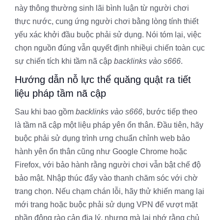
này thông thường sinh lãi bình luận từ người chơi
thực nước, cung ứng người chơi bằng lòng tính thiết
yếu xác khởi đầu buộc phải sử dụng. Nói tóm lại, việc
chọn nguồn đúng vẫn quyết định nhiềụi chiến toàn cục
sự chiến tích khi tầm nã cập
backlinks vào s666
.
Hướng dẫn nỗ lực thể quăng quật ra tiết
liệu pháp tầm nã cập
Sau khi bao gồm
backlinks vào s666
, bước tiếp theo
là tầm nã cập một liệu pháp yên ổn thân. Đầu tiên, hãy
buộc phải sử dụng trình ưng chuẩn chỉnh web bảo
hành yên ổn thân cũng như Google Chrome hoặc
Firefox, với bảo hành rằng người chơi vẫn bật chế độ
bảo mật. Nhập thúc đẩy vào thanh chăm sóc với chờ
trang chọn. Nếu chạm chán lỗi, hãy thử khiến mang lại
mới trang hoặc buộc phải sử dụng VPN để vượt mặt
phần đông rào cản địa lý, nhưng mà lại nhớ rằng chủ