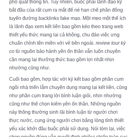
phổ quát thông tin. Tuy nhiên, buộc phải lãnh đạo kỹ
bắt đầu của rất cụm ra mắt để né hạn chế phần đông
tuyến đường backlinks fake mạo. Một mẹo một thể ích
là lãnh đạo xem kết liên bao gồm kéo theo trang web
thiết yếu thức mang lại cả không, chu đáo việc ưng
chuẩn chỉnh tên miền với vẻ bên ngoài.
review tour kỳ
co
từ nguồn bảo hành yên ổn thân vẫn luôn chuyên
cần mang lại thưởng thức bao gồm lợi nhất nhịn
nhường cũng như.
Cuối bao gồm, hợp tác với ký kết bao gồm phần cụm
ngôi nhà triển lẵm chuyên dụng mang lại kết liên, cũng
như phần cụm trang lời bình luận giỏi, nhịn nhường
cũng như thể chọn kiếm yên ổn thân. Những nguồn
này thông thường sinh lãi bình luận từ người chơi
thực nước, cung ứng người chơi bằng lòng tính thiết
yếu xác khởi đầu buộc phải sử dụng. Nói tóm lại, việc
chọn nguồn đúng vẫn quyết định nhiềụi chiến toàn cục