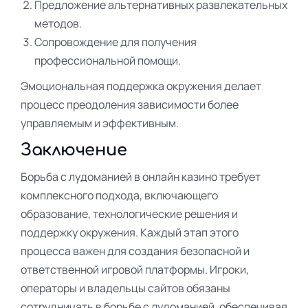
Предложение альтернативных развлекательных
методов.
Сопровождение для получения
профессиональной помощи.
Эмоциональная поддержка окружения делает
процесс преодоления зависимости более
управляемым и эффективным.
Заключение
Борьба с лудоманией в онлайн казино требует
комплексного подхода, включающего
образование, технологические решения и
поддержку окружения. Каждый этап этого
процесса важен для создания безопасной и
ответственной игровой платформы. Игроки,
операторы и владельцы сайтов обязаны
сотрудничать в борьбе с лудоманией, обеспечивая