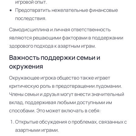
игровой опыт.
Предотвратить нежелательные финансовые
последствия.
Самодисциплина и личная ответственность
являются решающими факторами в поддержании
здорового подхода к азартным играм.
Важность поддержки семьи и
окружения
Окружающее игрока общество также играет
критическую роль в предотвращении лудомании.
Члены семьи и друзья могут внести значительный
вклад, поддерживая любыми доступными им
способами. Это может включать в себя:
Открытые обсуждения о проблемах, связанных с
азартными играми.