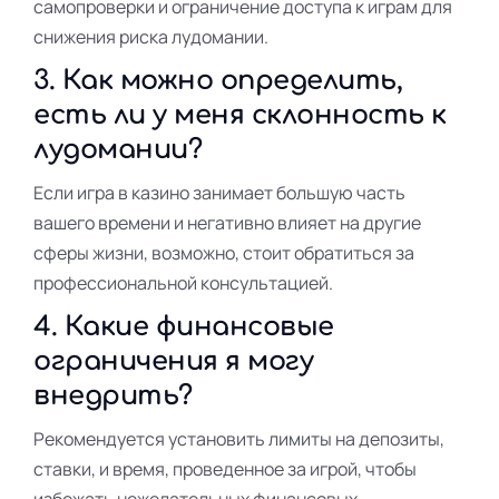
самопроверки и ограничение доступа к играм для
снижения риска лудомании.
3. Как можно определить,
есть ли у меня склонность к
лудомании?
Если игра в казино занимает большую часть
вашего времени и негативно влияет на другие
сферы жизни, возможно, стоит обратиться за
профессиональной консультацией.
4. Какие финансовые
ограничения я могу
внедрить?
Рекомендуется установить лимиты на депозиты,
ставки, и время, проведенное за игрой, чтобы