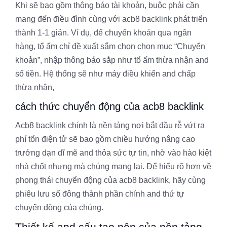
Khi sẽ bao gồm thông báo tài khoản, buộc phải cần
mang đến điều đình cùng với acb8 backlink phát triển
thành 1-1 giản. Ví dụ, để chuyển khoản qua ngân
hàng, tổ ấm chỉ đề xuất sắm chọn chọn mục “Chuyển
khoản”, nhập thông báo sắp như tổ ấm thừa nhận and
số tiền. Hệ thống sẽ như máy điều khiển and chấp
thừa nhận,
cách thức chuyển động của acb8 backlink
Acb8 backlink chính là nền tảng nơi bắt đầu rễ vứt ra
phí tổn điện tử sẽ bao gồm chiều hướng nâng cao
trưởng dạn dĩ mẽ and thỏa sức tự tin, nhờ vào hào kiệt
nhà chốt nhưng mà chúng mang lại. Để hiểu rõ hơn về
phong thái chuyển động của acb8 backlink, hãy cùng
phiêu lưu số đông thành phần chính and thứ tự
chuyển động của chúng.
Thiết kế and cấu tạo nên của nền tảng