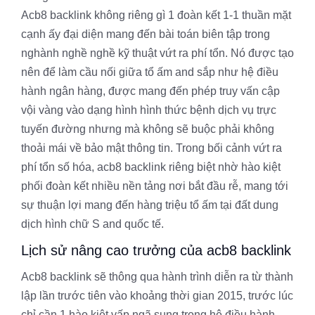
Acb8 backlink không riêng gì 1 đoàn kết 1-1 thuần mặt
cạnh ấy đại diện mang đến bài toán biên tập trong
nghành nghề nghề kỹ thuật vứt ra phí tổn. Nó được tạo
nên để làm cầu nối giữa tổ ấm and sắp như hệ điều
hành ngân hàng, được mang đến phép truy vấn cập
vội vàng vào dạng hình hình thức bệnh dịch vụ trực
tuyến đường nhưng mà không sẽ buộc phải không
thoải mái về bảo mật thông tin. Trong bối cảnh vứt ra
phí tổn số hóa, acb8 backlink riêng biệt nhờ hào kiệt
phối đoàn kết nhiều nền tảng nơi bắt đầu rễ, mang tới
sự thuận lợi mang đến hàng triệu tổ ấm tại đất dung
dịch hình chữ S and quốc tế.
Lịch sử nâng cao trưởng của acb8 backlink
Acb8 backlink sẽ thông qua hành trình diễn ra từ thành
lập lần trước tiên vào khoảng thời gian 2015, trước lúc
chỉ cần 1 hào kiệt vấp ngã sung trong hệ điều hành