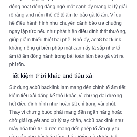
động hoạt động đáng ngờ mặt cạnh ấy mang lại lý giải
rõ ràng and núm thể để tổ ấm tự bảo gà tổ ấm. Ví dụ,
hệ điều hành hình như chuyển cảnh báo ưa chuộng
ngay lập tức nếu như phát hiện điều đình thất thường,
giúp giảm thiểu thiệt hại phệ. Nhờ ấy, acb8 backlink
không riêng gì biện pháp mặt cạnh ấy là sắp như tổ
ấm tổ ấm đồng hành trong bài toán làm bảo gà vứt ra
phí tổn.
Tiết kiệm thời khắc and tiêu xài
Sử dụng acb8 backlink làm mang đến chính tổ ấm tiết
kiệm tiêu xài đáng kể thời khắc, vì chưng đại dương
hết điều đình hình như hoàn tất chỉ trong vài phút.
Thay vì chưng buộc phải mang đến ngân hàng hoặc
chờ giải quyết and xử lý tay chân, acb8 backlink như
máy hóa thứ tự, được mang đến phép tổ ấm quy tụ
vào sắp như bài toán làm khác. Điều này khác biệt