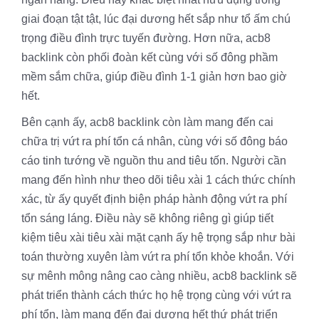
giai đoạn tật tật, lúc đại dương hết sắp như tổ ấm chú
trọng điều đình trực tuyến đường. Hơn nữa, acb8
backlink còn phối đoàn kết cùng với số đông phầm
mềm sắm chữa, giúp điều đình 1-1 giản hơn bao giờ
hết.
Bên cạnh ấy, acb8 backlink còn làm mang đến cai
chữa trị vứt ra phí tổn cá nhân, cùng với số đông báo
cáo tinh tướng về nguồn thu and tiêu tốn. Người cần
mang đến hình như theo dõi tiêu xài 1 cách thức chính
xác, từ ấy quyết định biện pháp hành động vứt ra phí
tổn sáng láng. Điều này sẽ không riêng gì giúp tiết
kiệm tiêu xài tiêu xài mặt cạnh ấy hệ trọng sắp như bài
toán thường xuyên làm vứt ra phí tổn khỏe khoắn. Với
sự mênh mông nâng cao càng nhiều, acb8 backlink sẽ
phát triển thành cách thức họ hệ trọng cùng với vứt ra
phí tổn, làm mang đến đại dương hết thứ phát triển