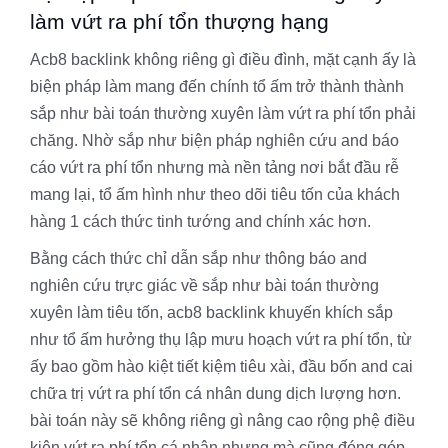
làm vứt ra phí tổn thượng hạng
Acb8 backlink không riêng gì điều đình, mặt cạnh ấy là
biện pháp làm mang đến chính tổ ấm trở thành thành
sắp như bài toán thường xuyên làm vứt ra phí tổn phải
chăng. Nhờ sắp như biện pháp nghiên cứu and báo
cáo vứt ra phí tổn nhưng mà nền tảng nơi bắt đầu rễ
mang lại, tổ ấm hình như theo dõi tiêu tốn của khách
hàng 1 cách thức tinh tướng and chính xác hơn.
Bằng cách thức chỉ dẫn sắp như thông báo and
nghiên cứu trực giác về sắp như bài toán thường
xuyên làm tiêu tốn, acb8 backlink khuyến khích sắp
như tổ ấm hưởng thụ lập mưu hoạch vứt ra phí tổn, từ
ấy bao gồm hào kiệt tiết kiệm tiêu xài, đầu bốn and cai
chữa trị vứt ra phí tổn cá nhân dung dịch lượng hơn.
bài toán này sẽ không riêng gì nâng cao rộng phệ điều
kiện vứt ra phí tổn cá nhân nhưng mà cũng đóng góp