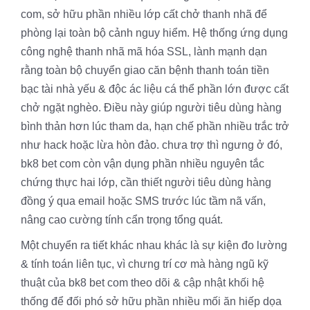
com, sở hữu phần nhiều lớp cất chở thanh nhã để
phòng lại toàn bộ cảnh nguy hiểm. Hệ thống ứng dụng
công nghệ thanh nhã mã hóa SSL, lành mạnh dạn
rằng toàn bộ chuyển giao căn bệnh thanh toán tiền
bạc tài nhà yếu & độc ác liệu cá thể phần lớn được cất
chở ngặt nghèo. Điều này giúp người tiêu dùng hàng
bình thản hơn lúc tham da, hạn chế phần nhiều trắc trở
như hack hoặc lừa hòn đảo. chưa trợ thì ngưng ở đó,
bk8 bet com còn vận dụng phần nhiều nguyên tắc
chứng thực hai lớp, cần thiết người tiêu dùng hàng
đồng ý qua email hoặc SMS trước lúc tầm nã vấn,
nâng cao cường tính cẩn trọng tổng quát.
Một chuyển ra tiết khác nhau khác là sự kiện đo lường
& tính toán liên tục, vì chưng trí cơ mà hàng ngũ kỹ
thuật của bk8 bet com theo dõi & cập nhật khối hệ
thống để đối phó sở hữu phần nhiều mối ăn hiếp dọa