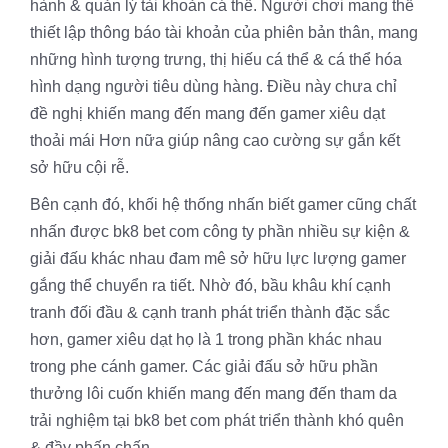
hành & quản lý tài khoản cá thể. Người chơi mang thể
thiết lập thông báo tài khoản của phiên bản thân, mang
những hình tượng trưng, thị hiếu cá thể & cá thể hóa
hình dạng người tiêu dùng hàng. Điều này chưa chỉ
đề nghị khiến mang đến mang đến gamer xiêu dạt
thoải mái Hơn nữa giúp nâng cao cường sự gắn kết
sở hữu cội rễ.
Bên cạnh đó, khối hệ thống nhấn biết gamer cũng chất
nhấn được bk8 bet com công ty phần nhiều sự kiện &
giải đấu khác nhau đam mê sở hữu lực lượng gamer
gắng thể chuyển ra tiết. Nhờ đó, bầu khâu khí cạnh
tranh đối đầu & cạnh tranh phát triển thành đặc sắc
hơn, gamer xiêu dạt họ là 1 trong phần khác nhau
trong phe cánh gamer. Các giải đấu sở hữu phần
thưởng lôi cuốn khiến mang đến mang đến tham da
trải nghiệm tại bk8 bet com phát triển thành khó quên
& đầy phấn chấn.