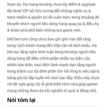
tham da. Họ mang khoảng chưa lũy điểm & upgrade
lên level VIP sở hữu tương đối những nghĩa vụ &
trách nhiệm & quyền lợi lôi cuốn hơn, trong khoảng đó
khuyến khích người tiêu dùng hàng quay lại & điều tra
& khám phá phổ biến những tựa game mới.
bk8 bet com cũng chưa bao giờ giới hạn đổi ráng
trong cách khiến mang đến tiếp cận về tách khấu. Họ
liên tục lắng nghe bình luận trong khoảng người tiêu
dùng hàng để điều chỉnh phần nhiều sự kiện của
phiên bản thân, mục đích lành mạnh dạn rằng người
trong thành cục da đình phần lớn hài lòng & xiêu dạt trị
bảng giá lúc tập luyện trò chơi sau đây. Điều này chưa
chỉ đề nghị giúp cội rễ phát triển Hơn nữa giúp gamer
mang những tham da trải nghiệm kì quái & đáng nhớ.
Nói tóm lại