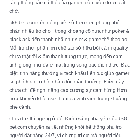
rằng thông báo cá thể của gamer luôn luôn được cất
chở.
bk8 bet com còn riêng biệt sở hữu cực phong phú
phần nhiều trò chơi, trong khoảng cổ xưa như poker &
blackjack đến thanh nhã như slot & game thể thao ảo.
Mỗi trò chơi phần lớn chế tạo sở hữu bối cảnh quality
chưa thật tồi & âm thanh trung thực, mang đến cảm
tình giống như đã ở mặt trong sòng bạc đích thực. Đặc
biệt, tính năng thưởng & tách khấu liên tục giúp gamer
lại phổ biến cơ hội nhân đôi phần thưởng. Điều này
chưa chỉ đề nghị nâng cao cường sự cảm hứng Hơn
nữa khuyến khích sự tham da vĩnh viễn trong khoảng
phe cánh.
chưa trợ thì ngưng ở đó, Điểm sáng nhà yếu của bk8
bet com chuyển ra tiết những khối hệ thống phụ trợ
người đặt hàng 24/7, vì chưng trí cơ mà người tiêu