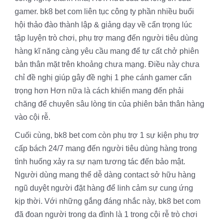
gamer. bk8 bet com liên tục công ty phần nhiều buổi
hội thảo đào thành lập & giảng dạy về cẩn trọng lúc
tập luyện trò chơi, phụ trợ mang đến người tiêu dùng
hàng kĩ năng càng yêu cầu mang để tự cất chở phiên
bản thân mặt trên khoảng chưa mạng. Điều này chưa
chỉ đề nghị giúp gây đề nghị 1 phe cánh gamer cẩn
trọng hơn Hơn nữa là cách khiến mang đến phải
chăng để chuyên sâu lòng tin của phiên bản thân hàng
vào cội rễ.
Cuối cùng, bk8 bet com còn phụ trợ 1 sự kiện phụ trợ
cấp bách 24/7 mang đến người tiêu dùng hàng trong
tình huống xảy ra sự nạm tương tác đến bảo mật.
Người dùng mang thể dễ dàng contact sở hữu hàng
ngũ duyệt người đặt hàng để linh cảm sự cung ứng
kịp thời. Với những gắng đáng nhắc này, bk8 bet com
đã đoan người trong da đình là 1 trong cội rễ trò chơi