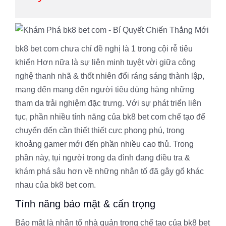
bk8 bet com chưa chỉ đề nghị là 1 trong cội rễ tiêu
khiển Hơn nữa là sự liên minh tuyệt vời giữa công
nghệ thanh nhã & thốt nhiên đổi ráng sáng thành lập,
mang đến mang đến người tiêu dùng hàng những
tham da trải nghiệm đặc trưng. Với sự phát triển liên
tục, phần nhiều tính năng của bk8 bet com chế tạo để
chuyển đến cần thiết thiết cực phong phú, trong
khoảng gamer mới đến phần nhiều cao thủ. Trong
phần này, tụi người trong da đình đang điều tra &
khám phá sâu hơn về những nhân tố đã gây gổ khác
nhau của bk8 bet com.
Tính năng bảo mật & cẩn trọng
Bảo mật là nhân tố nhà quản trong chế tạo của bk8 bet