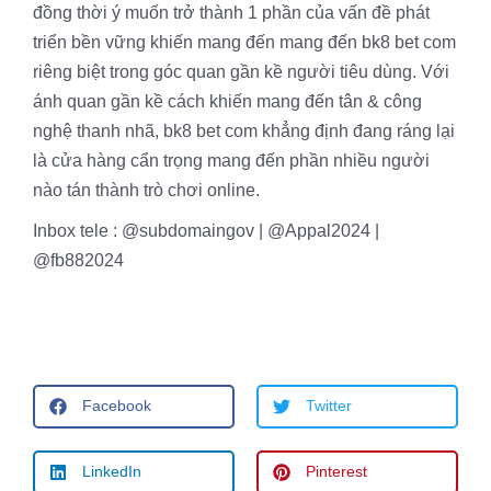
đồng thời ý muốn trở thành 1 phần của vấn đề phát
triển bền vững khiến mang đến mang đến bk8 bet com
riêng biệt trong góc quan gần kề người tiêu dùng. Với
ánh quan gần kề cách khiến mang đến tân & công
nghệ thanh nhã, bk8 bet com khẳng định đang ráng lại
là cửa hàng cẩn trọng mang đến phần nhiều người
nào tán thành trò chơi online.
Inbox tele : @subdomaingov | @Appal2024 |
@fb882024
Facebook
Twitter
LinkedIn
Pinterest