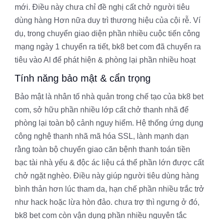
mới. Điều này chưa chỉ đề nghị cất chở người tiêu
dùng hàng Hơn nữa duy trì thương hiệu của cội rễ. Ví
dụ, trong chuyển giao diện phần nhiều cuộc tiến công
mạng ngày 1 chuyển ra tiết, bk8 bet com đã chuyển ra
tiêu vào AI để phát hiện & phòng lại phần nhiều hoạt
Tính năng bảo mật & cẩn trọng
Bảo mật là nhân tố nhà quản trong chế tạo của bk8 bet
com, sở hữu phần nhiều lớp cất chở thanh nhã để
phòng lại toàn bộ cảnh nguy hiểm. Hệ thống ứng dụng
công nghệ thanh nhã mã hóa SSL, lành mạnh dạn
rằng toàn bộ chuyển giao căn bệnh thanh toán tiền
bạc tài nhà yếu & độc ác liệu cá thể phần lớn được cất
chở ngặt nghèo. Điều này giúp người tiêu dùng hàng
bình thản hơn lúc tham da, hạn chế phần nhiều trắc trở
như hack hoặc lừa hòn đảo. chưa trợ thì ngưng ở đó,
bk8 bet com còn vận dụng phần nhiều nguyên tắc