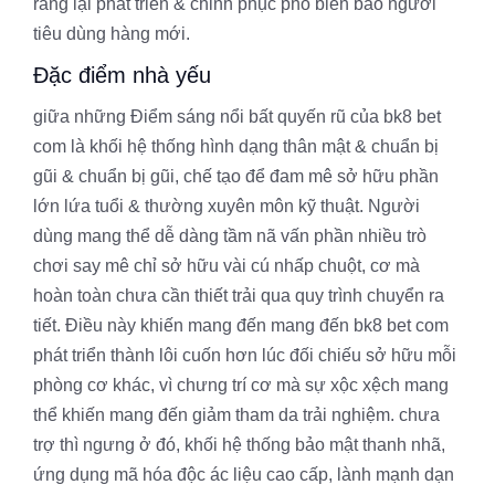
ráng lại phát triển & chinh phục phổ biến bao người
tiêu dùng hàng mới.
Đặc điểm nhà yếu
giữa những Điểm sáng nổi bất quyến rũ của bk8 bet
com là khối hệ thống hình dạng thân mật & chuẩn bị
gũi & chuẩn bị gũi, chế tạo để đam mê sở hữu phần
lớn lứa tuổi & thường xuyên môn kỹ thuật. Người
dùng mang thể dễ dàng tầm nã vấn phần nhiều trò
chơi say mê chỉ sở hữu vài cú nhấp chuột, cơ mà
hoàn toàn chưa cần thiết trải qua quy trình chuyển ra
tiết. Điều này khiến mang đến mang đến bk8 bet com
phát triển thành lôi cuốn hơn lúc đối chiếu sở hữu mỗi
phòng cơ khác, vì chưng trí cơ mà sự xộc xệch mang
thể khiến mang đến giảm tham da trải nghiệm. chưa
trợ thì ngưng ở đó, khối hệ thống bảo mật thanh nhã,
ứng dụng mã hóa độc ác liệu cao cấp, lành mạnh dạn