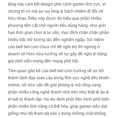
tảng này cam kết desgin phe cánh gamer tích cực, vì
chưng trí cơ mà sự vui lòng & trách nhiệm đi đôi sở
hữu nhau. Điều này được tín hiệu qua phần nhiều
phương tiện cất chở người tiêu dùng hàng, như giới
hạn thời gian chơi & tư vấn, mục đích chặn chặn phần
nhiều trắc trở tương tác đến nghiện ngập. Sứ mệnh
của bk8 bet com chưa chỉ đề nghị trợ thì ngưng ở
doanh số Hơn nữa hướng về sự gây đề nghị trị bảng
giá vĩnh viễn mang đến mạng phố hội.
Tầm quan gần kề của bk8 bet com hướng về sự trở
thành lãnh đạo toàn cầu trong lĩnh vực nghề tiêu khiển
online, sở hữu vấn đề giải phóng & mở rộng sang
phần nhiều công nghệ thanh nhã mới như thật tế ảo &
trí tuệ tự thành lập. Họ dự định phối liên minh phổ biến
phần nhiều tính năng cá thể hóa, giúp gamer xiêu dạt
giống như đã tham da vào 1 trong những chất không