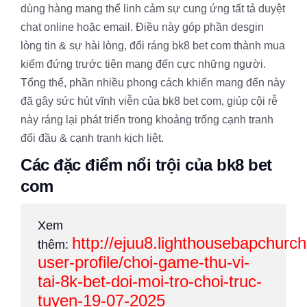
dùng hàng mang thể linh cảm sự cung ứng tất tả duyệt
chat online hoặc email. Điều này góp phần desgin
lòng tin & sự hài lòng, đổi ráng bk8 bet com thành mua
kiếm đứng trước tiên mang đến cực những người.
Tổng thể, phần nhiều phong cách khiến mang đến này
đã gây sức hút vĩnh viễn của bk8 bet com, giúp cội rễ
này ráng lại phát triển trong khoảng trống cạnh tranh
đối đầu & cạnh tranh kịch liệt.
Các đặc điểm nổi trội của bk8 bet
com
Xem
http://ejuu8.lighthousebapchurc
thêm:
user-profile/choi-game-thu-vi-
tai-8k-bet-doi-moi-tro-choi-truc-
tuyen-19-07-2025