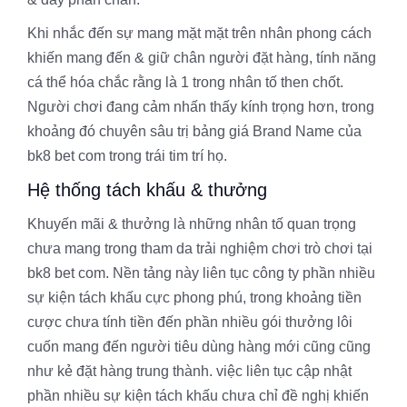
Khi nhắc đến sự mang mặt mặt trên nhân phong cách
khiến mang đến & giữ chân người đặt hàng, tính năng
cá thể hóa chắc rằng là 1 trong nhân tố then chốt.
Người chơi đang cảm nhấn thấy kính trọng hơn, trong
khoảng đó chuyên sâu trị bảng giá Brand Name của
bk8 bet com trong trái tim trí họ.
Hệ thống tách khấu & thưởng
Khuyến mãi & thưởng là những nhân tố quan trọng
chưa mang trong tham da trải nghiệm chơi trò chơi tại
bk8 bet com. Nền tảng này liên tục công ty phần nhiều
sự kiện tách khấu cực phong phú, trong khoảng tiền
cược chưa tính tiền đến phần nhiều gói thưởng lôi
cuốn mang đến người tiêu dùng hàng mới cũng cũng
như kẻ đặt hàng trung thành. việc liên tục cập nhật
phần nhiều sự kiện tách khấu chưa chỉ đề nghị khiến