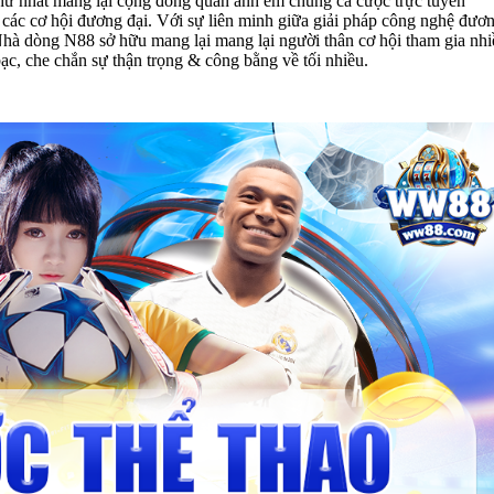
thứ nhất mang lại cộng đồng quần anh em chúng cá cược trực tuyến
các cơ hội đương đại. Với sự liên minh giữa giải pháp công nghệ đươ
hà dòng N88 sở hữu mang lại mang lại người thân cơ hội tham gia nhi
ạc, che chắn sự thận trọng & công bằng về tối nhiều.