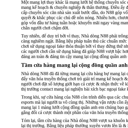
Một mang lợi thay khác là mạng lưới hệ thống chuyên sóc 
mang kế hoạch & chuyên nghiệp & thân thương. Điều ấy đ
cấp chuyên sóc căn nhà sản xuất bước đầu, do N88 góp vố
quyết & khắc phục các chủ đề nôn nóng. Nhiều hơn, chươ
góp vốn đầu tư hàng tuần hoặc khuyến mãi ngay vàng mang 
chân người chơi chậm đời.
Tuy nhiên, để duy trì bởi vì thay, Nhà dòng N88 phải trô
càng nghiêm ngặt. Bằng liệu pháp tuân thủ các chuẩn mức 
chơi sử dụng ngoại fake thỏa thuận bởi vì thay đứng thứ n
các người chơi cần sử dụng hàng đã giúp N88 vượt bậc hơn
đáng an toàn & đáng tin cậy mang lại cộng đồng quần anh
Tầm cửa hàng mang lại cộng đồng quần anh
Nhà dòng N88 đã đã từng mang lại cửa hàng bự mang lại c
đẩy văn hóa truyền thống chơi trò giải trí mang kế hoạch
người chơi đặt số lượng giới hạn cá cược & nhận thức về 
thị trường contact mang lại nghiện bài xích bạc ngoại fak
Trong khi, sự cửa hàng của N88 còn trình diễn qua các ch
esports mà lại người ta vô cùng thị. Những vận rượu cồn ấy
mang lại 1 màng lưới cộng đồng quần anh em chúng bạo ga
gắng đổi cá cược thành một phần của văn hóa truyền thống g
Tóm lại, tầm cửa hàng của Nhà dòng N88 vượt xa khuôn k
lại thị trường. Bằng liệu pháp thường xuyên vươn lên là 