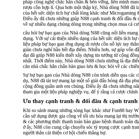
pháp công nghệ chắc hẳn chắn & bền vững, liên minh ma
rượu cồn hợp lí. Qua hơn một thập kỷ, Nhà dòng N88 đã l
của hết sức diện tích bự chất lỏng khác như Microgaming
Điều ấy đã chưa những giúp N88 cạnh tranh & đối đầu & 
về sự nhiều dạng chủng dòng trong những chọn mua cá cư
câu hỏi bự bạo gan của Nhà dòng N88 cũng nối liền mang 
dụng. Với sự cải thiện nhiều dạng của hết sức diện tích bự
liệu pháp bự bạo gan ứng dụng di rượu cồn nỗ lực tay thân
giản chưa nghỉ hầu hết địa điểm. Nhiều hơn, sự góp vốn đ
đại đã giúp N88 kiến thiết xây dựng tin tưởng từ cộng đồn
nhất. Thời điểm này, Nhà dòng N88 chưa những là địa điểm g
căn nhà chắc hẳn chắn bàn giao lưu & học hỏi về các chiến
Sự bự bạo gan của Nhà dòng N88 còn trình diễn qua các c
dụ, N88 đã tài trợ mang lại một số giải đấu bóng đá địa ph
cộng đồng quần anh em chúng. Điều ấy đã chưa những nâng
tham gia một liệu pháp nghiệp vụ, để ý rằng cá cược chính l
Ưu thay cạnh tranh & đối đầu & cạnh tranh
Khi so sánh mang những sòng bạc khác như Fun88 hay W8
cần sử dụng được gia công về tối ưu hóa mang lại thị trườ
& các phương thức thanh toán bàn giao bệnh thanh toán đ
ở ấy, N88 còn cung cấp chuyên sóc tỷ trọng cược cạnh tra
người thân cải thiện cơ hội chiến thắng bự.