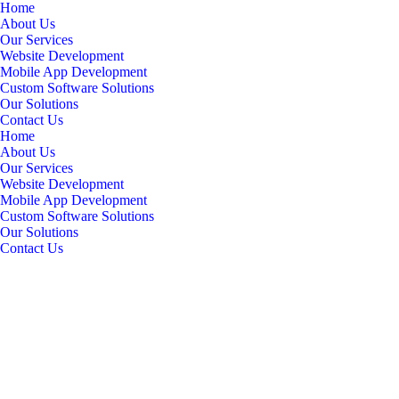
Home
About Us
Our Services
Website Development
Mobile App Development
Custom Software Solutions
Our Solutions
Contact Us
Home
About Us
Our Services
Website Development
Mobile App Development
Custom Software Solutions
Our Solutions
Contact Us