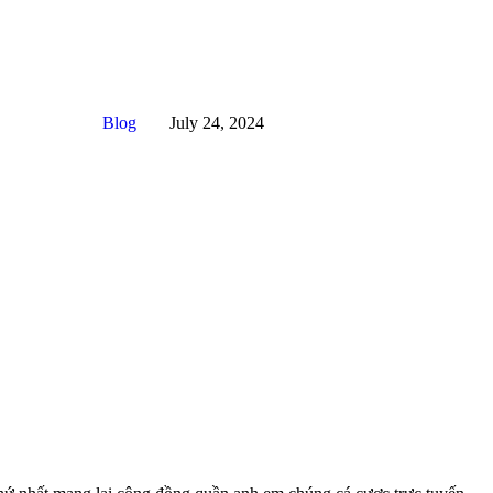
Blog
July 24, 2024
Phá gái xinh móc lồn – Kinh Nghiệm Cá Cược Hàng Đầu