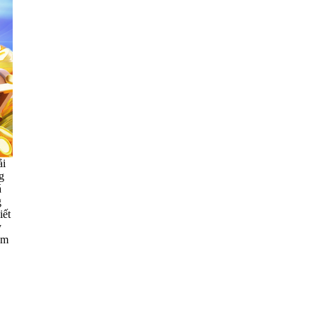
ải
g
á
g
iết
y
em