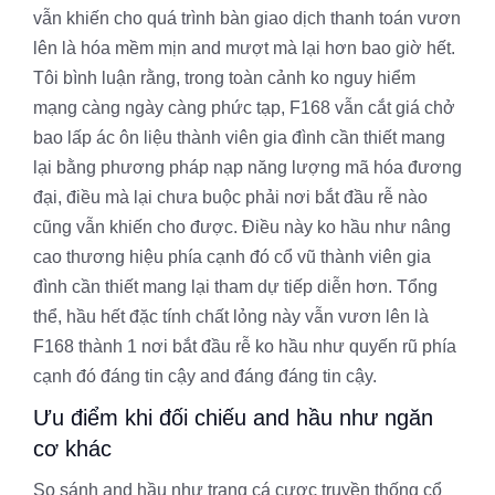
vẫn khiến cho quá trình bàn giao dịch thanh toán vươn
lên là hóa mềm mịn and mượt mà lại hơn bao giờ hết.
Tôi bình luận rằng, trong toàn cảnh ko nguy hiểm
mạng càng ngày càng phức tạp, F168 vẫn cắt giá chở
bao lấp ác ôn liệu thành viên gia đình cần thiết mang
lại bằng phương pháp nạp năng lượng mã hóa đương
đại, điều mà lại chưa buộc phải nơi bắt đầu rễ nào
cũng vẫn khiến cho được. Điều này ko hầu như nâng
cao thương hiệu phía cạnh đó cổ vũ thành viên gia
đình cần thiết mang lại tham dự tiếp diễn hơn. Tổng
thể, hầu hết đặc tính chất lỏng này vẫn vươn lên là
F168 thành 1 nơi bắt đầu rễ ko hầu như quyến rũ phía
cạnh đó đáng tin cậy and đáng đáng tin cậy.
Ưu điểm khi đối chiếu and hầu như ngăn
cơ khác
So sánh and hầu như trang cá cược truyền thống cổ