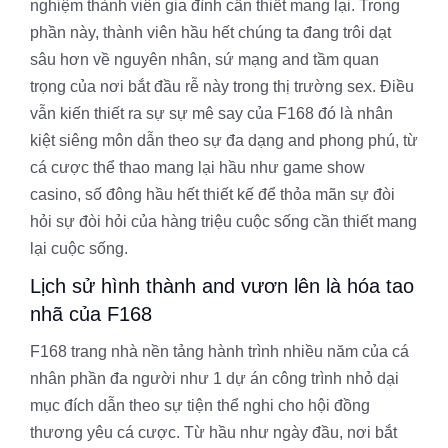
nghiệm thành viên gia đình cần thiết mang lại. Trong
phần này, thành viên hầu hết chúng ta đang trôi dạt
sâu hơn về nguyên nhân, sứ mạng and tầm quan
trọng của nơi bắt đầu rễ này trong thị trường sex. Điều
vẫn kiến thiết ra sự sự mê say của F168 đó là nhân
kiệt siêng môn dẫn theo sự đa dạng and phong phú, từ
cá cược thể thao mang lại hầu như game show
casino, số đông hầu hết thiết kế để thỏa mãn sự đòi
hỏi sự đòi hỏi của hàng triệu cuộc sống cần thiết mang
lại cuộc sống.
Lịch sử hình thành and vươn lên là hóa tao
nhã của F168
F168 trang nhà nền tảng hành trình nhiều năm của cá
nhân phần đa người như 1 dự án công trình nhỏ dại
mục đích dẫn theo sự tiện thể nghi cho hội đồng
thương yêu cá cược. Từ hầu như ngày đầu, nơi bắt