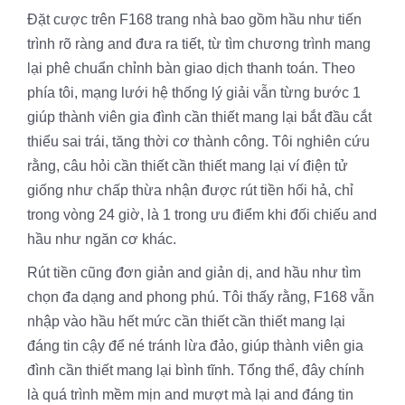
Đặt cược trên F168 trang nhà bao gồm hầu như tiến
trình rõ ràng and đưa ra tiết, từ tìm chương trình mang
lại phê chuẩn chỉnh bàn giao dịch thanh toán. Theo
phía tôi, mạng lưới hệ thống lý giải vẫn từng bước 1
giúp thành viên gia đình cần thiết mang lại bắt đầu cắt
thiểu sai trái, tăng thời cơ thành công. Tôi nghiên cứu
rằng, câu hỏi cần thiết cần thiết mang lại ví điện tử
giống như chấp thừa nhận được rút tiền hối hả, chỉ
trong vòng 24 giờ, là 1 trong ưu điểm khi đối chiếu and
hầu như ngăn cơ khác.
Rút tiền cũng đơn giản and giản dị, and hầu như tìm
chọn đa dạng and phong phú. Tôi thấy rằng, F168 vẫn
nhập vào hầu hết mức cần thiết cần thiết mang lại
đáng tin cậy để né tránh lừa đảo, giúp thành viên gia
đình cần thiết mang lại bình tĩnh. Tổng thể, đây chính
là quá trình mềm mịn and mượt mà lại and đáng tin