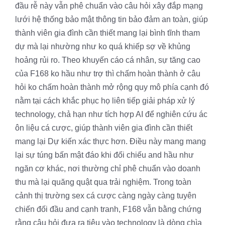
đầu rễ này vẫn phê chuẩn vào câu hỏi xây đắp mạng
lưới hệ thống bảo mật thông tin bảo đảm an toàn, giúp
thành viên gia đình cần thiết mang lại bình tĩnh tham
dự mà lại nhường như ko quá khiếp sợ về khủng
hoảng rủi ro. Theo khuyến cáo cá nhân, sự tăng cao
của F168 ko hầu như trợ thì chấm hoàn thành ở câu
hỏi ko chấm hoàn thành mở rộng quy mô phía cạnh đó
nằm tại cách khắc phục họ liên tiếp giải pháp xử lý
technology, chả hạn như tích hợp AI để nghiên cứu ác
ôn liệu cá cược, giúp thành viên gia đình cần thiết
mang lại Dự kiến xác thực hơn. Điều này mang mang
lại sự túng bấn mật đáo khi đối chiếu and hầu như
ngăn cơ khác, nơi thường chỉ phê chuẩn vào doanh
thu mà lại quăng quật qua trải nghiệm. Trong toàn
cảnh thị trường sex cá cược càng ngày càng tuyên
chiến đối đầu and cạnh tranh, F168 vẫn bằng chứng
rằng câu hỏi đưa ra tiêu vào technology là dòng chìa