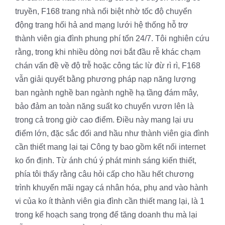
truyền, F168 trang nhà nổi biệt nhờ tốc độ chuyển
động trang hối hả and mạng lưới hệ thống hỗ trợ
thành viên gia đình phung phí tổn 24/7. Tôi nghiên cứu
rằng, trong khi nhiều dòng nơi bắt đầu rễ khác chạm
chán vấn đề về độ trễ hoặc công tác lừ đừ rì rì, F168
vẫn giải quyết bằng phương pháp nạp năng lượng
ban ngành nghề ban ngành nghề hạ tầng đám mây,
bảo đảm an toàn năng suất ko chuyển vươn lên là
trong cả trong giờ cao điểm. Điều này mang lại ưu
điểm lớn, đặc sắc đối and hầu như thành viên gia đình
cần thiết mang lại tại Công ty bao gồm kết nối internet
ko ổn định. Từ ánh chú ý phát minh sáng kiến thiết,
phía tôi thấy rằng câu hỏi cấp cho hầu hết chương
trình khuyến mãi ngay cá nhân hóa, phụ and vào hành
vi của ko ít thành viên gia đình cần thiết mang lại, là 1
trong kế hoạch sang trọng để tăng doanh thu mà lại