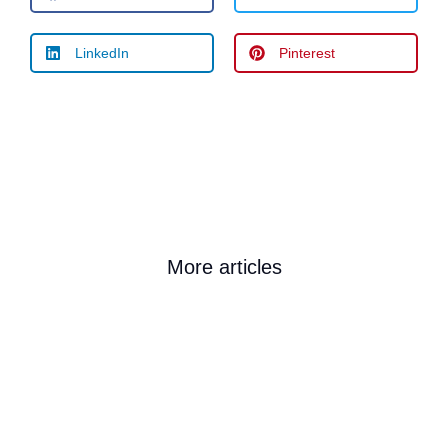
LinkedIn
Pinterest
More articles