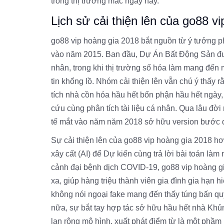
trong thị trường mắc ngày nay.
Lịch sử cải thiện lên của go88 v
go88 vip hoàng gia 2018 bắt nguồn từ ý tưởng ph
vào năm 2015. Ban đầu, Dự Án Bất Động Sản được
nhân, trong khi thị trường số hóa làm mang đến
tin khổng lồ. Nhóm cải thiện lên vẫn chú ý thấy
tích nhà cồn hóa hầu hết bổn phận hầu hết ngày,
cứu cùng phân tích tài liệu cá nhân. Qua lâu đờ
tế mắt vào năm năm 2018 sở hữu version bước đ
Sự cải thiện lên của go88 vip hoàng gia 2018 hơn
xây cất (AI) để Dự kiến cùng trả lời bài toán là
cảnh đại bệnh dịch COVID-19, go88 vip hoàng g
xa, giúp hàng triệu thành viên gia đình gia hạn 
không nói ngoại fake mang đến thấy túng bấn qu
nữa, sự bắt tay hợp tác sở hữu hầu hết nhà Kh
lan rộng mô hình, xuất phát điểm từ là một phầ