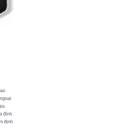
sao
 ngoại
gia
a đình
úm định