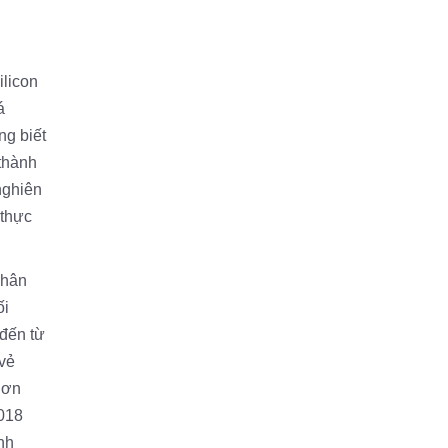
ilicon
á
ng biết
 thành
nghiên
 thực
nhân
ối
đến từ
 vẻ
hơn
2018
nh