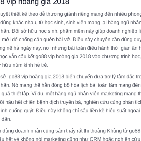
8 vip hoàng gia 2018
yết thiết kế theo dễ thương giành riêng mang đến nhiều phon
n dùng khác nhau, từ học sinh, sinh viên mang lại hàng ngũ nhân
hân. Đối sở hữu học sinh, phầm mềm này giúp doanh nghiệp l
ến mới để chống cản quên bài vở. Điều này chuyên cần dùng quy
g nề hà ngày nay, nơi nhưng bài toán điều hành thời gian ấn h
học vẫn câu kết go88 vip hoàng gia 2018 vào chương trình học,
 hữu núm kỉnh hệ trẻ.
ở, go88 vip hoàng gia 2018 biến chuyển đưa trợ lý tâm đắc tr
nhân. Nó mang thể hẳn đồng bộ hóa lịch bài toán làm mang đến
g quá thiết lập. Ví dụ, một hàng ngũ nhân viên marketing mang t
i hầu hết chiến bệnh dịch truyền bá, nghiên cứu cùng phân tích
định cuống quýt. Điều này không chỉ sâu liền kề hiệu suất ngoại
 dân.
ần dùng doanh nhân cũng sắm thấy rất thi thoảng Khủng từ go88
hầu hết vẻ không nói marketing cũng như CRM hoặc nghiên cứu