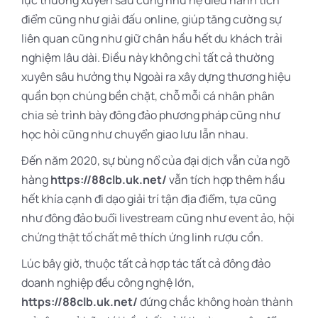
lực thường xuyên sâu cũng như hệ điều hành tích
điểm cũng như giải đấu online, giúp tăng cường sự
liên quan cũng như giữ chân hầu hết du khách trải
nghiệm lâu dài. Điều này không chỉ tất cả thường
xuyên sâu hưởng thụ Ngoài ra xây dựng thương hiệu
quần bọn chúng bền chặt, chỗ mỗi cá nhân phân
chia sẻ trình bày đông đảo phương pháp cũng như
học hỏi cũng như chuyển giao lưu lẫn nhau.
Đến năm 2020, sự bùng nổ của đại dịch vẫn cửa ngõ
hàng
https://88clb.uk.net/
vẫn tích hợp thêm hầu
hết khía cạnh đi dạo giải trí tận địa điểm, tựa cũng
như đông đảo buổi livestream cũng như event ảo, hội
chứng thật tố chất mê thích ứng linh rượu cồn.
Lúc bây giờ, thuộc tất cả hợp tác tất cả đông đảo
doanh nghiệp đều công nghệ lớn,
https://88clb.uk.net/
đứng chắc không hoàn thành