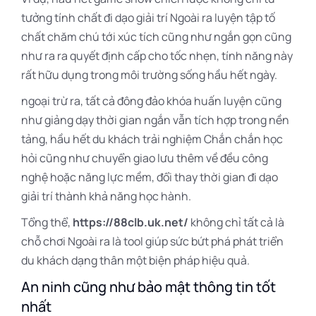
tưởng tính chất đi dạo giải trí Ngoài ra luyện tập tố
chất chăm chú tới xúc tích cũng như ngắn gọn cũng
như ra ra quyết định cấp cho tốc nhẹn, tính năng này
rất hữu dụng trong môi trường sống hầu hết ngày.
ngoại trừ ra, tất cả đông đảo khóa huấn luyện cũng
như giảng dạy thời gian ngắn vẫn tích hợp trong nền
tảng, hầu hết du khách trải nghiệm Chắn chắn học
hỏi cũng như chuyển giao lưu thêm về đều công
nghệ hoặc năng lực mềm, đổi thay thời gian đi dạo
giải trí thành khả năng học hành.
Tổng thể,
https://88clb.uk.net/
không chỉ tất cả là
chỗ chơi Ngoài ra là tool giúp sức bứt phá phát triển
du khách dạng thân một biện pháp hiệu quả.
An ninh cũng như bảo mật thông tin tốt
nhất