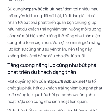
Sử dụng
https://88clb.uk.net/
đem tới nhiều mẫu
mã quyền lợi tương đối nổi bật, từ đi dạo giải trí cá
nhân tới bứt phá phát triển quần bọn chúng, giúp
hầu hết du khách trải nghiệm tận hưởng môi trường
sống số một biện pháp tổng thể cũng như toàn diện
cũng như toàn diện hơn. Với sự liên minh giữa năng
lực lịch sự cũng như sự yên thân, nền tảng này
khẳng định là tải hàng đầu cho đều lứa tuổi.
Tăng cường năng lực cũng như bứt phá
phát triển du khách dạng thân
Một quyền lợi lớn của
https://88clb.uk.net/
là tố
chất giúp hầu hết du khách trải nghiệm bứt phá phát
triển năng lực qua hầu hết game show cũng như
hoạt rượu cồn cũng như sinh hoạt liên quan.
Ví dụ, hầu hết game show chiến lược không chỉ tư