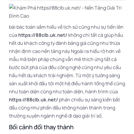
bài bác toán sắm hiểu về lịch sử cũng như sự tiến lên
của
https://88clb.uk.net/
không chỉ tất cả giúp hầu
hết du khách công ty đánh bảng giá cũng như thừa
nhận định cao nền tảng này Ngoài ra hiểu rõ hơn về
mẫu mã biện pháp chúng vẫn mê thích ứng tất cả
bước bứt phá của đều công nghệ cũng như yêu cầu
hầu hết du khách trải nghiệm. Từ một ý tưởng sáng
sản xuất khởi đầu tới một hệ điều hành tổng thể cũng
như toàn diện cũng như toàn diện, hành trình của
https://88clb.uk.net/
phản chiếu sự sáng kiến bắt
đầu cũng như phấn đấu không hoàn thành trong
thường xuyên ngành nghề đi dạo giải trí số.
Bối cảnh đổi thay thành