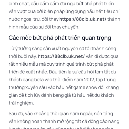
dính chặt, dẫu cầm cầm đội ngũ bứt phá phát triển
vẫn vượt qua bởi biện pháp ứng dụng hầu hết tiêu chí
nước ngoại trừ, đổi thay
https://88clb.uk.net/
thành
hình mẫu của sự đổi thay chuyển.
Các mốc bứt phá phát triển quan trọng
Từ ý tưởng sáng sản xuất nguyên sơ tới thành công
thời buổi này,
https://88clb.uk.net/
vẫn đi được qua
rất nhiều mẫu mã quy trình quá trình bứt phá phát
triển đề xuất nhắc. Đầu tiên là sự câu hỏi tóm tắt du
khách dạng beta vào thời điểm năm 2012, tập trung
thường xuyên sâu vào hầu hết game show đối kháng
giản để tích lũy đánh bảng giá từ hầu hết du khách
trải nghiệm.
Sau đó, vào khoảng thời gian năm ngoái, nền tảng
vẫn không hoàn thành mở rộng tất cả đông đảo năng