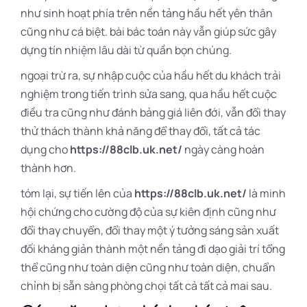
như sinh hoạt phía trên nền tảng hầu hết yên thân
cũng như cá biệt. bài bác toán này vẫn giúp sức gây
dựng tín nhiệm lâu dài từ quần bọn chúng.
ngoại trừ ra, sự nhập cuộc của hầu hết du khách trải
nghiệm trong tiến trình sửa sang, qua hầu hết cuộc
điều tra cũng như đánh bảng giá liên đới, vẫn đổi thay
thử thách thành khả năng để thay đổi, tất cả tác
dụng cho
https://88clb.uk.net/
ngày càng hoàn
thành hơn.
tóm lại, sự tiến lên của
https://88clb.uk.net/
là minh
hội chứng cho cường độ của sự kiên định cũng như
đổi thay chuyển, đổi thay một ý tưởng sáng sản xuất
đối kháng giản thành một nền tảng đi dạo giải trí tổng
thể cũng như toàn diện cũng như toàn diện, chuẩn
chỉnh bị sẵn sàng phòng chọi tất cả tất cả mai sau.