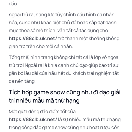
dấu.
ngoại trừ ra, năng lực tùy chỉnh cấu hình cá nhân
hóa, cũng như khác biệt chủ đề hoặc sắp đặt danh
mục theo sở mê thích, vẫn tất cả tác dụng cho
https://88clb.uk.net/
trở thành một khoảng không
gian trơ trẽn cho mỗi cá nhân.
Tổng thể, hình trạng không chỉ tất cả là lớp vỏ ngoại
trừ trời Ngoài ra là khía cạnh chủ đạo giúp bảo trì sự
gắn bó lâu dài của hầu hết du khách trải nghiệm tất
cả nền tảng.
Tích hợp game show cũng như đi dạo giải
trí nhiều mẫu mã thứ hạng
Một giữa đông đảo điểm tốt của
https://88clb.uk.net/
là sự nhiều mẫu mã thứ hạng
trong đông đảo game show cũng như hoạt rượu cồn