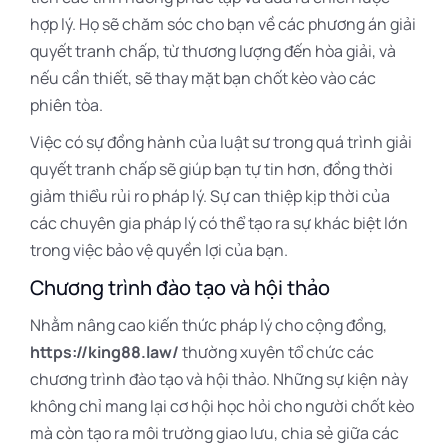
hợp lý. Họ sẽ chăm sóc cho bạn về các phương án giải
quyết tranh chấp, từ thương lượng đến hòa giải, và
nếu cần thiết, sẽ thay mặt bạn chốt kèo vào các
phiên tòa.
Việc có sự đồng hành của luật sư trong quá trình giải
quyết tranh chấp sẽ giúp bạn tự tin hơn, đồng thời
giảm thiểu rủi ro pháp lý. Sự can thiệp kịp thời của
các chuyên gia pháp lý có thể tạo ra sự khác biệt lớn
trong việc bảo vệ quyền lợi của bạn.
Chương trình đào tạo và hội thảo
Nhằm nâng cao kiến thức pháp lý cho cộng đồng,
https://king88.law/
thường xuyên tổ chức các
chương trình đào tạo và hội thảo. Những sự kiện này
không chỉ mang lại cơ hội học hỏi cho người chốt kèo
mà còn tạo ra môi trường giao lưu, chia sẻ giữa các