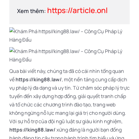
https://article.onl
Xem thêm:
Qua bài viết này, chúng ta đã có cái nhìn tổng quan
về
https://king88.law/
, một nền tảng cung cấp dịch
vụ pháp lý đa dạng và uy tín. Từ chăm sóc pháp lý trực
tuyến đến xây dựng hợp đồng, giải quyết tranh chấp
và tổ chức các chương trình đào tạo, trang web
không ngừng nỗ lực mang lại giá trị cho người dùng.
Với sự hỗ trợ của đội ngũ luật sư giàu kinh nghiệm,
https://king88.law/
xứng đáng là người bạn đồng
hành đáng tin cậy trong hành trình tìm hiểu và ứng