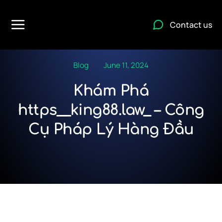
Contact us
Blog
June 11, 2024
Khám Phá
https__king88.law_ – Công
Cụ Pháp Lý Hàng Đầu