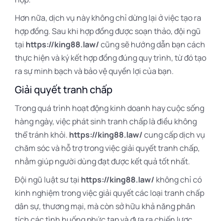
Hơn nữa, dịch vụ này không chỉ dừng lại ở việc tạo ra
hợp đồng. Sau khi hợp đồng được soạn thảo, đội ngũ
tại
https://king88.law/
cũng sẽ hướng dẫn bạn cách
thực hiện và ký kết hợp đồng đúng quy trình, từ đó tạo
ra sự minh bạch và bảo vệ quyền lợi của bạn.
Giải quyết tranh chấp
Trong quá trình hoạt động kinh doanh hay cuộc sống
hàng ngày, việc phát sinh tranh chấp là điều không
thể tránh khỏi.
https://king88.law/
cung cấp dịch vụ
chăm sóc và hỗ trợ trong việc giải quyết tranh chấp,
nhằm giúp người dùng đạt được kết quả tốt nhất.
Đội ngũ luật sư tại
https://king88.law/
không chỉ có
kinh nghiệm trong việc giải quyết các loại tranh chấp
dân sự, thương mại, mà còn sở hữu khả năng phân
tích các tình huống phức tạp và đưa ra chiến lược