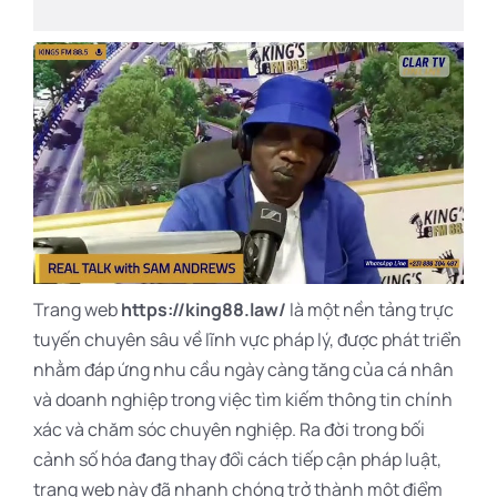
Trang web
https://king88.law/
là một nền tảng trực
tuyến chuyên sâu về lĩnh vực pháp lý, được phát triển
nhằm đáp ứng nhu cầu ngày càng tăng của cá nhân
và doanh nghiệp trong việc tìm kiếm thông tin chính
xác và chăm sóc chuyên nghiệp. Ra đời trong bối
cảnh số hóa đang thay đổi cách tiếp cận pháp luật,
trang web này đã nhanh chóng trở thành một điểm