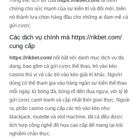
Tổng thể, lịch sử của
https://rikbet.com/
là minh
chứng cho sức mạnh của sự kiên trì và đổi mới, biến
nó thành lựa chọn hàng đầu cho những ai đam mê cá
gửi cược.
Các dịch vụ chính mà https://rikbet.com/
cung cấp
https://rikbet.com/
nổi bật với danh mục dịch vụ đa
dạng, bao gồm cá gửi cược thể thao, trò vào kèo
casino thú vị và các trò vào kèo giải trí khác. Người
dùng có thể tham gia vào hàng ngàn sự kiện thể thao
mỗi ngày, từ bóng đá, bóng rổ đến đua ngựa, với tỷ lệ
gửi cược cạnh tranh và cập nhật thời gian thực. Ngoài
ra, phần casino cung cấp các trò vào kèo như
blackjack, roulette và slot machine, tất cả đều được
tích hợp công nghệ đồ họa cao cấp để mang lại trải
nghiệm chân thực.