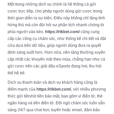
Một trong những dịch vụ chính là hệ thống cá gửi
cược trực tiếp, cho phép người dùng gửi cược trong
thời gian diễn ra sự kiện. Điều này không chỉ tăng tính
hứng thú mà còn đòi hỏi sự phân tích nhanh chóng từ
phía người vào kèo.
https://rikbet.com/
cũng cung
cấp các công cụ chăm sóc, như thống kê chi tiết và đặt
cửa dựa trên dữ liệu, giúp người dùng đưa ra quyết
định sáng suốt hơn. Hơn nữa, nền tảng thường xuyên
cập nhật các khuyến mãi theo mùa, chẳng hạn như cá
gửi cược trên các giải đấu eSports đang hot, thu hút
thế hệ trẻ.
Dịch vụ thanh toán và dịch vụ khách hàng cũng là
điểm mạnh của
https://rikbet.com/
, với nhiều phương
thức gửi tiền/rút tiền bảo mật, bao gồm ví điện tử, thẻ
ngân hàng và tiền điện tử. Đội ngũ chăm sóc luôn sẵn
sàng 24/7 qua chat trực tuyến hoặc email, đảm bảo