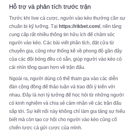
Hỗ trợ và phân tích trước trận
Trước khi live cá cược, người vào kèo thường cần sự
chuẩn bị kỹ lưỡng. Tại
https://rikbet.com/
, nền tảng
cung cấp rất nhiều thông tin hữu ích để chăm sóc
người vào kèo. Các bài viết phân tích, đặt cửa từ
chuyên gia, cũng như thống kê về phong độ gần đây
của các đội bóng đều có sẵn, giúp người vào kèo có
cái nhìn tổng quan hơn về trận đấu.
Ngoài ra, người dùng có thể tham gia vào các diễn
đàn cộng đồng để thảo luận và trao đổi ý kiến với
nhau. Đây là nơi lý tưởng để học hỏi từ những người
có kinh nghiệm và chia sẻ cảm nhận về các trận đấu
sắp tới. Sự kết nối này không chỉ làm gia tăng sự hiểu
biết mà còn tạo cơ hội cho người vào kèo củng cố
chiến lược cá gửi cược của mình.