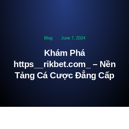
Blog
June 7, 2024
Khám Phá
https__rikbet.com_ – Nền
Tảng Cá Cược Đẳng Cấp