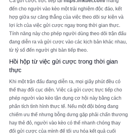
Cá gửi cược trực tiếp tại
https://rikbet.com/
mang
đến cho người vào kèo một trải nghiệm độc đáo, kết
hợp giữa sự căng thẳng của việc theo dõi sự kiện và
lợi ích của việc gửi cược ngay trong thời gian thực.
Tính năng này cho phép người dùng theo dõi trận đấu
đang diễn ra và gửi cược vào các kịch bản khác nhau,
từ tỷ số đến người ghi bàn tiếp theo.
Hồi hộp từ việc gửi cược trong thời gian
thực
Khi một trận đấu đang diễn ra, mọi giây phút đều có
thể thay đổi cục diện. Việc cá gửi cược trực tiếp cho
phép người vào kèo tận dụng cơ hội này bằng cách
phân tích tình hình thực tế. Nếu một đội bóng đang
chiếm ưu thế nhưng bỗng dưng gặp phải chấn thương
hay thẻ đỏ, người vào kèo có thể nhanh chóng thay
đổi gửi cược của mình để tối ưu hóa kết quả cuối