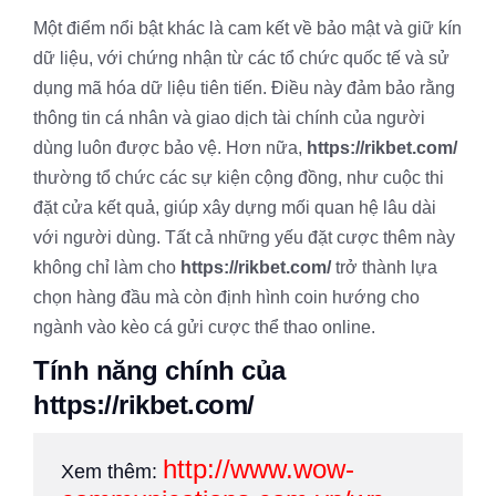
Một điểm nổi bật khác là cam kết về bảo mật và giữ kín
dữ liệu, với chứng nhận từ các tổ chức quốc tế và sử
dụng mã hóa dữ liệu tiên tiến. Điều này đảm bảo rằng
thông tin cá nhân và giao dịch tài chính của người
dùng luôn được bảo vệ. Hơn nữa,
https://rikbet.com/
thường tổ chức các sự kiện cộng đồng, như cuộc thi
đặt cửa kết quả, giúp xây dựng mối quan hệ lâu dài
với người dùng. Tất cả những yếu đặt cược thêm này
không chỉ làm cho
https://rikbet.com/
trở thành lựa
chọn hàng đầu mà còn định hình coin hướng cho
ngành vào kèo cá gửi cược thể thao online.
Tính năng chính của
https://rikbet.com/
http://www.wow-
Xem thêm: