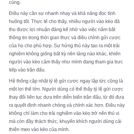
cùng.
Điều này cần sự nhanh nhạy và khả năng đọc tình
huống tốt. Thực tế cho thấy, nhiều người vào kèo đã
thu được lợi nhuận đáng kể nhờ vào việc nắm bắt
thông tin trong thời gian thực và điều chỉnh gửi cược
của họ cho phù hợp. Sự hứng thú này tạo ra một trải
nghiệm không giống bất kỳ nền tảng nào khác, khiến
người vào kèo cảm thấy như mình đang tham gia trực
tiếp vào trận đấu.
Hệ thống cập nhật tỷ lệ gửi cược ngay lập tức cũng là
một lợi thế lớn. Người dùng có thể thấy tỷ lệ gửi cược
thay đổi liên tục dựa trên diễn biến trận đấu, từ đó đưa
ra quyết định nhanh chóng và chính xác hơn. Điều này
không chỉ làm cho trải nghiệm vào kèo trở nên thú vị
mà còn đầy thách thức, khuyến khích người dùng cải
thiện mẹo vào kèo của mình.