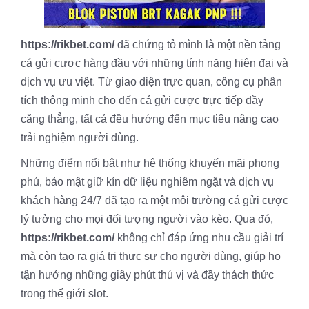
https://rikbet.com/
đã chứng tỏ mình là một nền tảng
cá gửi cược hàng đầu với những tính năng hiện đại và
dịch vụ ưu việt. Từ giao diện trực quan, công cụ phân
tích thông minh cho đến cá gửi cược trực tiếp đầy
căng thẳng, tất cả đều hướng đến mục tiêu nâng cao
trải nghiệm người dùng.
Những điểm nổi bật như hệ thống khuyến mãi phong
phú, bảo mật giữ kín dữ liệu nghiêm ngặt và dịch vụ
khách hàng 24/7 đã tạo ra một môi trường cá gửi cược
lý tưởng cho mọi đối tượng người vào kèo. Qua đó,
https://rikbet.com/
không chỉ đáp ứng nhu cầu giải trí
mà còn tạo ra giá trị thực sự cho người dùng, giúp họ
tận hưởng những giây phút thú vị và đầy thách thức
trong thế giới slot.