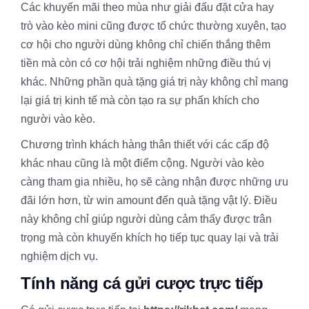
Các khuyến mãi theo mùa như giải đấu đặt cửa hay
trò vào kèo mini cũng được tổ chức thường xuyên, tạo
cơ hội cho người dùng không chỉ chiến thắng thêm
tiền mà còn có cơ hội trải nghiệm những điều thú vị
khác. Những phần quà tặng giá trị này không chỉ mang
lại giá trị kinh tế mà còn tạo ra sự phấn khích cho
người vào kèo.
Chương trình khách hàng thân thiết với các cấp độ
khác nhau cũng là một điểm cộng. Người vào kèo
càng tham gia nhiều, họ sẽ càng nhận được những ưu
đãi lớn hơn, từ win amount đến quà tặng vật lý. Điều
này không chỉ giúp người dùng cảm thấy được trân
trọng mà còn khuyến khích họ tiếp tục quay lại và trải
nghiệm dịch vụ.
Tính năng cá gửi cược trực tiếp