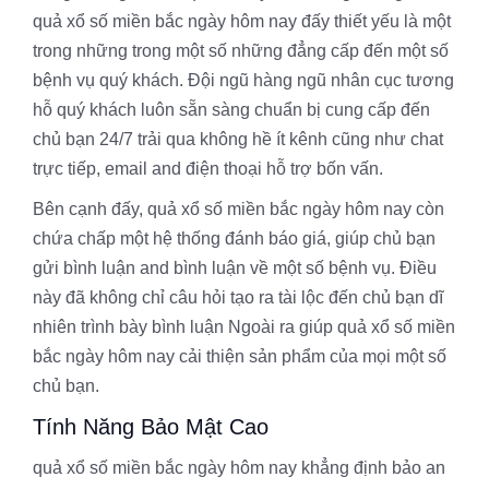
quả xổ số miền bắc ngày hôm nay đấy thiết yếu là một
trong những trong một số những đẳng cấp đến một số
bệnh vụ quý khách. Đội ngũ hàng ngũ nhân cục tương
hỗ quý khách luôn sẵn sàng chuẩn bị cung cấp đến
chủ bạn 24/7 trải qua không hề ít kênh cũng như chat
trực tiếp, email and điện thoại hỗ trợ bốn vấn.
Bên cạnh đấy, quả xổ số miền bắc ngày hôm nay còn
chứa chấp một hệ thống đánh báo giá, giúp chủ bạn
gửi bình luận and bình luận về một số bệnh vụ. Điều
này đã không chỉ câu hỏi tạo ra tài lộc đến chủ bạn dĩ
nhiên trình bày bình luận Ngoài ra giúp quả xổ số miền
bắc ngày hôm nay cải thiện sản phẩm của mọi một số
chủ bạn.
Tính Năng Bảo Mật Cao
quả xổ số miền bắc ngày hôm nay khẳng định bảo an