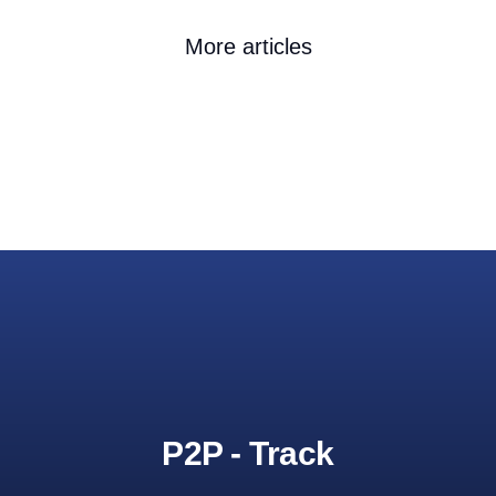
More articles
P2P - Track