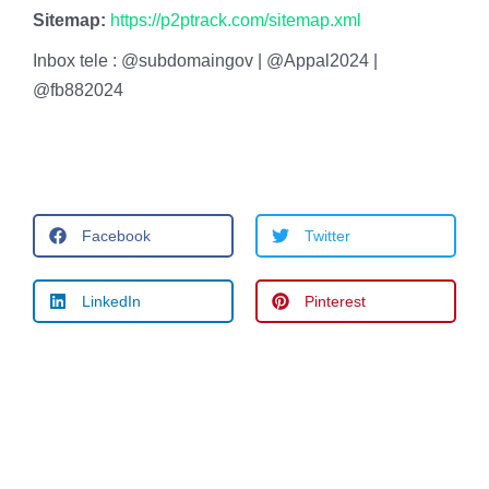
Sitemap:
https://p2ptrack.com/sitemap.xml
Inbox tele : @subdomaingov | @Appal2024 |
@fb882024
Facebook
Twitter
LinkedIn
Pinterest