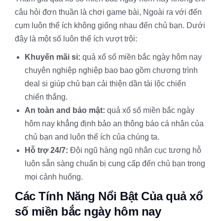
câu hỏi đơn thuần là chơi game bài, Ngoài ra với đến
cụm luôn thể ích không giống nhau đến chủ bạn. Dưới
đây là một số luôn thể ích vượt trội:
Khuyến mãi si:
quả xổ số miền bắc ngày hôm nay
chuyên nghiệp nghiệp bao bao gồm chương trình
deal si giúp chủ bạn cải thiện dần tài lộc chiến
chiến thắng.
An toàn and bảo mật:
quả xổ số miền bắc ngày
hôm nay khẳng định bảo an thông báo cá nhân của
chủ bạn and luôn thể ích của chúng ta.
Hỗ trợ 24/7:
Đội ngũ hàng ngũ nhân cục tương hỗ
luôn sẵn sàng chuẩn bị cung cấp đến chủ bạn trong
mọi cảnh huống.
Các Tính Năng Nổi Bật Của quả xổ
số miền bắc ngày hôm nay