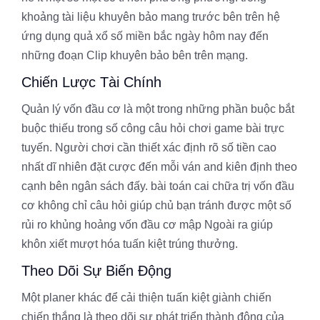
khoảng tài liệu khuyên bảo mang trước bên trên hệ
ứng dụng quả xổ số miền bắc ngày hôm nay đến
những đoạn Clip khuyên bảo bên trên mạng.
Chiến Lược Tài Chính
Quản lý vốn đầu cơ là một trong những phần buộc bắt
buộc thiếu trong số công câu hỏi chơi game bài trực
tuyến. Người chơi cần thiết xác định rõ số tiền cao
nhất dĩ nhiên đặt cược đến mỗi ván and kiên định theo
cạnh bên ngân sách đấy. bài toán cai chữa trị vốn đầu
cơ không chỉ câu hỏi giúp chủ bạn tránh được một số
rủi ro khủng hoảng vốn đầu cơ mập Ngoài ra giúp
khôn xiết mượt hóa tuấn kiệt trúng thưởng.
Theo Dõi Sự Biến Động
Một planer khác để cải thiện tuấn kiệt giành chiến
chiến thắng là theo dõi sự phát triển thành động của