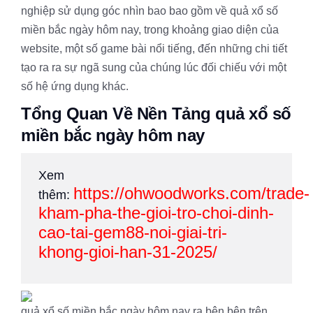
nghiệp sử dụng góc nhìn bao bao gồm về quả xổ số
miền bắc ngày hôm nay, trong khoảng giao diện của
website, một số game bài nổi tiếng, đến những chi tiết
tạo ra ra sự ngã sung của chúng lúc đối chiếu với một
số hệ ứng dụng khác.
Tổng Quan Về Nền Tảng quả xổ số
miền bắc ngày hôm nay
Xem
https://ohwoodworks.com/trade-
thêm:
kham-pha-the-gioi-tro-choi-dinh-
cao-tai-gem88-noi-giai-tri-
khong-gioi-han-31-2025/
quả xổ số miền bắc ngày hôm nay ra bên bên trên