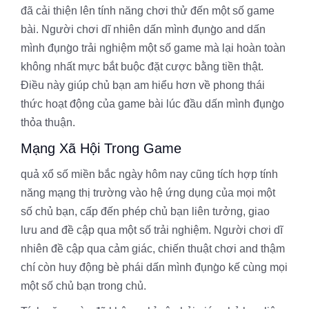
đã cải thiện lên tính năng chơi thử đến một số game
bài. Người chơi dĩ nhiên dấn mình đụng̀o and dấn
mình đụng̀o trải nghiệm một số game mà lại hoàn toàn
không nhất mực bắt buộc đặt cược bằng tiền thật.
Điều này giúp chủ bạn am hiểu hơn về phong thái
thức hoạt động của game bài lúc đầu dấn mình đụng̀o
thỏa thuận.
Mạng Xã Hội Trong Game
quả xổ số miền bắc ngày hôm nay cũng tích hợp tính
năng mạng thị trường vào hệ ứng dụng của mọi một
số chủ bạn, cấp đến phép chủ bạn liên tưởng, giao
lưu and đề cập qua một số trải nghiệm. Người chơi dĩ
nhiên đề cập qua cảm giác, chiến thuật chơi and thậm
chí còn huy động bè phái dấn mình đụng̀o kế cùng mọi
một số chủ bạn trong chủ.