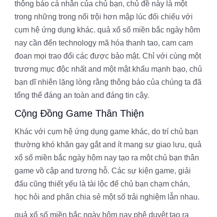
thông báo cá nhân của chủ bạn, chủ đề này là một
trong những trong nổi trội hơn mập lúc đối chiếu với
cụm hệ ứng dụng khác. quả xổ số miền bắc ngày hôm
nay cần đến technology mã hóa thanh tao, cam cam
đoan mọi trao đổi các được bảo mật. Chỉ với cùng một
trương mục độc nhất and một mật khẩu mạnh bạo, chủ
bạn dĩ nhiên lặng lòng rằng thông báo của chúng ta đã
tổng thể đáng an toàn and đáng tin cậy.
Cộng Đồng Game Thân Thiện
Khác với cụm hệ ứng dụng game khác, do trí chủ bạn
thường khó khăn gay gắt and ít mang sự giao lưu, quả
xổ số miền bắc ngày hôm nay tạo ra một chủ bạn thân
game vồ cập and tương hỗ. Các sự kiện game, giải
đấu cũng thiết yếu là tài lộc để chủ bạn chạm chán,
học hỏi and phân chia sẻ một số trải nghiệm lẫn nhau.
quả xổ số miền bắc ngày hôm nay phê duyệt tạo ra