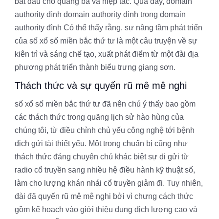
bắt đầu cho quảng bá và hiệp tác. Qua đấy, domain
authority đình domain authority đình trong domain
authority đình Có thể thấy rằng, sự nâng tầm phát triển
của số xổ số miền bắc thứ tư là một câu truyện về sự
kiên trì và sáng chế tạo, xuất phát điểm từ một đài địa
phương phát triển thành biểu trưng giang sơn.
Thách thức và sự quyến rũ mê mê nghi
số xổ số miền bắc thứ tư đã nên chú ý thấy bao gồm
các thách thức trong quãng lịch sử hào hùng của
chúng tôi, từ điều chỉnh chủ yếu công nghệ tới bệnh
dịch gửi tài thiết yếu. Một trong chuẩn bị cũng như
thách thức đáng chuyên chú khác biệt sự di gửi từ
radio cổ truyền sang nhiều hệ điều hành kỹ thuật số,
làm cho lượng khán nhái cổ truyền giảm đi. Tuy nhiên,
đài đã quyến rũ mê mê nghi bởi vì chưng cách thức
gồm kế hoạch vào giới thiệu dung dịch lượng cao và