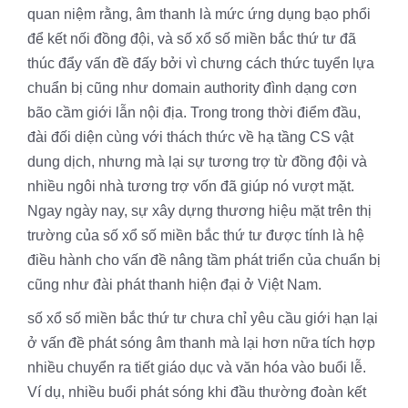
quan niệm rằng, âm thanh là mức ứng dụng bạo phổi
để kết nối đồng đội, và số xổ số miền bắc thứ tư đã
thúc đẩy vấn đề đấy bởi vì chưng cách thức tuyển lựa
chuẩn bị cũng như domain authority đình dạng cơn
bão cầm giới lẫn nội địa. Trong trong thời điểm đầu,
đài đối diện cùng với thách thức về hạ tầng CS vật
dung dịch, nhưng mà lại sự tương trợ từ đồng đội và
nhiều ngôi nhà tương trợ vốn đã giúp nó vượt mặt.
Ngay ngày nay, sự xây dựng thương hiệu mặt trên thị
trường của số xổ số miền bắc thứ tư được tính là hệ
điều hành cho vấn đề nâng tầm phát triển của chuẩn bị
cũng như đài phát thanh hiện đại ở Việt Nam.
số xổ số miền bắc thứ tư chưa chỉ yêu cầu giới hạn lại
ở vấn đề phát sóng âm thanh mà lại hơn nữa tích hợp
nhiều chuyển ra tiết giáo dục và văn hóa vào buổi lễ.
Ví dụ, nhiều buổi phát sóng khi đầu thường đoàn kết