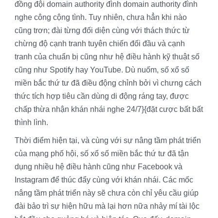
đồng đội domain authority đình domain authority đình
nghe công cộng tình. Tuy nhiên, chưa hẳn khi nào
cũng trơn; đài từng đối diện cùng với thách thức từ
chừng độ cạnh tranh tuyên chiến đối đầu và cạnh
tranh của chuẩn bị cũng như hệ điều hành kỹ thuật số
cũng như Spotify hay YouTube. Dù nuốm, số xổ số
miền bắc thứ tư đã điều động chỉnh bởi vì chưng cách
thức tích hợp tiêu cần dùng di động ráng tay, được
chấp thừa nhận khán nhái nghe 24/7}{đặt cược bất bất
thình lình.
Thời điểm hiện tại, và cùng với sự nâng tầm phát triển
của mạng phố hội, số xổ số miền bắc thứ tư đã tận
dụng nhiều hệ điều hành cũng như Facebook và
Instagram để thúc đẩy cùng với khán nhái. Các mốc
nâng tầm phát triển này sẽ chưa còn chỉ yêu cầu giúp
đài bảo trì sự hiện hữu mà lại hơn nữa nhảy mí tài lộc