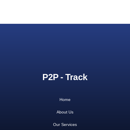
P2P - Track
Home
About Us
Our Services