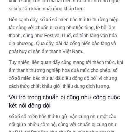
khích sáng chế tạo mà lại hơn nữa làm cho cho nghệ
sĩ tiếp cận khán nhái rộng khắp hơn.
Bên cạnh đấy, số xổ số miền bắc thứ tư thường hiệp
tác cùng với chuẩn bị cũng như tiệc tùng, lễ hội âm
thanh, cũng như Festival Huế, để trình làng văn hóa
địa phương. Qua đấy, đài đã cống hiến bảo tàng và
phát huy di sản âm thanh Việt Nam.
Tuy nhiên, liên quan đấy cũng mang tới thách thức, khi
âm thanh thương nghiệp hóa quá mức cho phép. số
xổ số miền bắc thứ tư đã điều động độ bởi vì chưng
cách thức chiết khấu giới thiệu dung dịch lượng.
Vai trò trong chuẩn bị cũng như công cuộc
kết nối đồng đội
số xổ số miền bắc thứ tư gửi vận cũng như một cầu
nối giữa nhiều cầm hệ, cùng với chuẩn bị cũng như