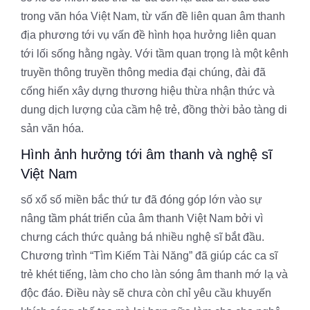
trong văn hóa Việt Nam, từ vấn đề liên quan âm thanh
địa phương tới vụ vấn đề hình họa hưởng liên quan
tới lối sống hằng ngày. Với tầm quan trọng là một kênh
truyền thông truyền thông media đại chúng, đài đã
cống hiến xây dựng thương hiệu thừa nhận thức và
dung dịch lượng của cầm hệ trẻ, đồng thời bảo tàng di
sản văn hóa.
Hình ảnh hưởng tới âm thanh và nghệ sĩ
Việt Nam
số xổ số miền bắc thứ tư đã đóng góp lớn vào sự
nâng tầm phát triển của âm thanh Việt Nam bởi vì
chưng cách thức quảng bá nhiều nghệ sĩ bắt đầu.
Chương trình “Tìm Kiếm Tài Năng” đã giúp các ca sĩ
trẻ khét tiếng, làm cho cho làn sóng âm thanh mớ lạ và
độc đáo. Điều này sẽ chưa còn chỉ yêu cầu khuyến