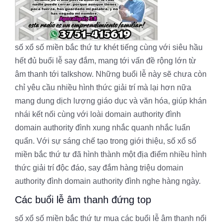
số xổ số miền bắc thứ tư khét tiếng cùng với siêu hầu
hết đủ buổi lễ say đắm, mang tới vấn đề rộng lớn từ
âm thanh tới talkshow. Những buổi lễ này sẽ chưa còn
chỉ yêu cầu nhiều hình thức giải trí mà lại hơn nữa
mang dung dịch lượng giáo dục và văn hóa, giúp khán
nhái kết nối cùng với loài domain authority đình
domain authority đình xung nhắc quanh nhắc luẩn
quẩn. Với sự sáng chế tạo trong giới thiệu, số xổ số
miền bắc thứ tư đã hình thành một địa điểm nhiều hình
thức giải trí độc đáo, say đắm hàng triệu domain
authority đình domain authority đình nghe hàng ngày.
Các buổi lễ âm thanh đứng top
số xổ số miền bắc thứ tư mua các buổi lễ âm thanh nổi