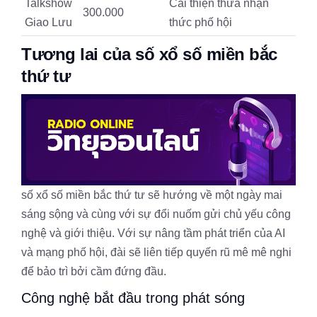
Talkshow
Cải thiện thừa nhận
300.000
Giao Lưu
thức phố hội
Tương lai của số xổ số miền bắc
thứ tư
số xổ số miền bắc thứ tư sẽ hướng về một ngày mai
sáng sộng và cùng với sự đổi nuốm gửi chủ yếu công
nghệ và giới thiệu. Với sự nâng tầm phát triển của AI
và mạng phố hội, đài sẽ liên tiếp quyến rũ mê mê nghi
để bảo trì bởi cầm đứng đầu.
Công nghệ bắt đầu trong phát sóng