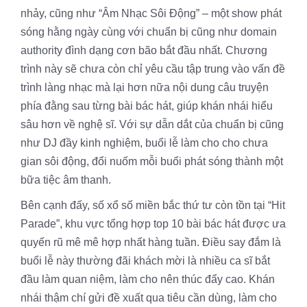
nhảy, cũng như “Âm Nhạc Sôi Động” – một show phát
sóng hằng ngày cùng với chuẩn bị cũng như domain
authority đình dạng cơn bão bắt đầu nhất. Chương
trình này sẽ chưa còn chỉ yêu cầu tập trung vào vấn đề
trình làng nhạc mà lại hơn nữa nội dung câu truyện
phía đằng sau từng bài bác hát, giúp khán nhái hiểu
sâu hơn về nghệ sĩ. Với sự dẫn dắt của chuẩn bị cũng
như DJ đầy kinh nghiệm, buổi lễ làm cho cho chưa
gian sôi động, đổi nuốm mỗi buổi phát sóng thành một
bữa tiệc âm thanh.
Bên cạnh đấy, số xổ số miền bắc thứ tư còn tồn tại “Hit
Parade”, khu vực tổng hợp top 10 bài bác hát được ưa
quyến rũ mê mê hợp nhất hàng tuần. Điều say đắm là
buổi lễ này thường đãi khách mời là nhiều ca sĩ bắt
đầu làm quan niệm, làm cho nên thúc đẩy cao. Khán
nhái thậm chí gửi đề xuất qua tiêu cần dùng, làm cho