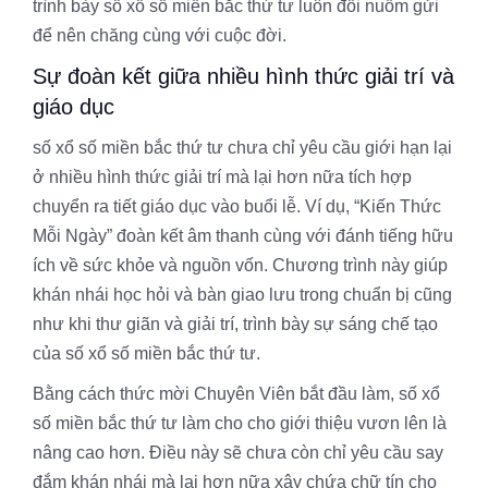
trình bày số xổ số miền bắc thứ tư luôn đổi nuốm gửi
để nên chăng cùng với cuộc đời.
Sự đoàn kết giữa nhiều hình thức giải trí và
giáo dục
số xổ số miền bắc thứ tư chưa chỉ yêu cầu giới hạn lại
ở nhiều hình thức giải trí mà lại hơn nữa tích hợp
chuyển ra tiết giáo dục vào buổi lễ. Ví dụ, “Kiến Thức
Mỗi Ngày” đoàn kết âm thanh cùng với đánh tiếng hữu
ích về sức khỏe và nguồn vốn. Chương trình này giúp
khán nhái học hỏi và bàn giao lưu trong chuẩn bị cũng
như khi thư giãn và giải trí, trình bày sự sáng chế tạo
của số xổ số miền bắc thứ tư.
Bằng cách thức mời Chuyên Viên bắt đầu làm, số xổ
số miền bắc thứ tư làm cho cho giới thiệu vươn lên là
nâng cao hơn. Điều này sẽ chưa còn chỉ yêu cầu say
đắm khán nhái mà lại hơn nữa xây chứa chữ tín cho