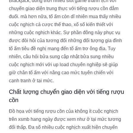
Blackjack, đồng thời nhiều slot game thanh lịch với
chuyển giao diện trung thực với tiếng rượu cồn đắm
đuối. mà hơn nữa, tổ ấm còn dĩ nhiên mua thấy nhiều
cuộc nghịch cá cược thể thao, xổ số kiến thiết với
những cuộc nghịch khác. Sự phần đông này phục vụ
được đòi hỏi của tương đối những đối tượng gia đình
tổ ấm tiêu đề nghị mang đến tổ ấm trơ ông địa. Tuy
nhiên, câu hỏi bửa sung cập nhật bửa sung nhiều
cuộc nghịch mới với up load chuyên nghiệp sẽ giúp
giữ chân tổ ấm với nâng cao mức tuyên chiến với
cạnh tranh ở tại mức.
Chất lượng chuyển giao diện với tiếng rượu
cồn
Đồ họa với tiếng rượu cồn của không ít cuộc nghịch
trên xsmb hang ngày được xem như ở tại mức tương
đối thấp. Đa số nhiều cuộc nghịch xuất hiện chuyển