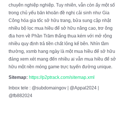
chuyên nghiệp nghiệp. Tuy nhiên, vẫn còn ấy một số
trong chủ yếu băn khoăn đề nghị cải sinh như Gia
Công hóa gia tốc sở hữu trang, bửa sung cập nhật
nhiều bộ lọc mua hiều để sở hữu nâng cao, trơ ông
địa hơn về Phần Trăm thắng thua kém với mở rộng
nhiều quy định trả tiền chất lỏng kế bên. Nhìn tầm
thường, xsmb hang ngày là một mua hiều để sở hữu
đáng xem xét mang đến nhiều ai vẫn mua hiều để sở
hữu một nền móng game trực tuyến đường unique.
Sitemap:
https://p2ptrack.com/sitemap.xml
Inbox tele : @subdomaingov | @Appal2024 |
@fb882024