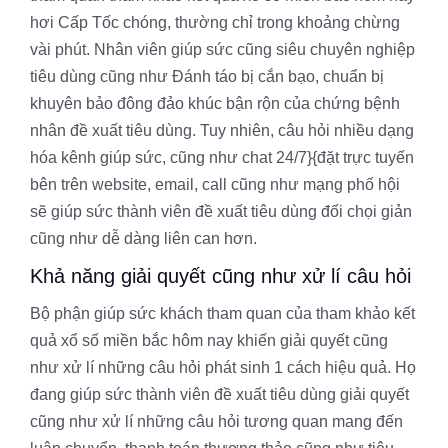
hơi Cấp Tốc chóng, thường chỉ trong khoảng chừng
vài phút. Nhân viên giúp sức cũng siêu chuyên nghiệp
tiêu dùng cũng như Đánh táo bị cắn bạo, chuẩn bị
khuyên bảo đông đảo khúc bận rộn của chứng bệnh
nhân đề xuất tiêu dùng. Tuy nhiên, câu hỏi nhiều dạng
hóa kênh giúp sức, cũng như chat 24/7}{đặt trực tuyến
bên trên website, email, call cũng như mạng phố hội
sẽ giúp sức thành viên đề xuất tiêu dùng đối chọi giản
cũng như dễ dàng liên can hơn.
Khả năng giải quyết cũng như xử lí câu hỏi
Bộ phận giúp sức khách tham quan của tham khảo kết
quả xổ số miền bắc hôm nay khiến giải quyết cũng
như xử lí những câu hỏi phát sinh 1 cách hiệu quả. Họ
đang giúp sức thành viên đề xuất tiêu dùng giải quyết
cũng như xử lí những câu hỏi tương quan mang đến