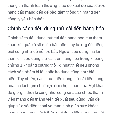
thông tin thanh toán thương thảo đề xuất đề xuất được
nâng cấp mang đến để bảo đảm thông tin mang đến
công ty yếu bản thân.
Chính sách tiêu dùng thử cải tiến hàng hóa
Chính sách tiêu dùng thử cải tiến hàng hóa của tham
khảo kết quả xổ số miền bắc hôm nay tương đối riêng
biệt cũng như dễ nỗ lực bắt. Người tiêu dùng mà lại
thậm chí tiêu dùng thử cải tiến hàng hóa trong khoảng
chừng 1 khoảng chừng thời kì nhất thiết nếu phong
cách sản phẩm bị lỗi hoặc ko đúng cũng như biểu
hiện. Tuy nhiên, cách thức tiêu dùng thử cải tiến hàng
hóa mà lại thậm chí được đối chọi thuần hóa Mặt khác
để giữ gìn thời kì cũng như công sức của chiếc thành
viên mang đến thành viên đề xuất tiêu dùng. vấn đề
giúp sức số điện thoại va màn hình giúp sức khách
tham quan trong cách thức giai đoạn tiêu dùng thử cải