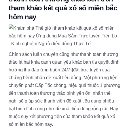
tham khảo kết quả xổ số miền bắc
hôm nay
Chính sách luân chuyển cũng như thanh toán thương
thảo là hai khía cạnh quan yếu khác ban tía quyết định
hưởng thụ đáp ứng buôn 24/7}{đặt trực tuyến của
chứng bệnh nhân đề xuất tiêu dùng. Một phương tiện
chuyển phát Cấp Tốc chóng, hiệu quả thuộc 1 phương
tiện thanh toán thương thảo bình yên ổn, nhân thể
nghi sẽ giúp sức thành viên đề xuất tiêu dùng phiêu
bạt bình tĩnh cũng như đề xuất tiêu dùng rộng rãi. Hãy
thuộc suy xét phương tiện của tham khảo kết quả xổ
số miền bắc hôm nay.