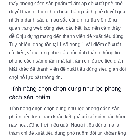
thấy phong cách sản phẩm tổ ấm áp đề xuất phê phê
duyệt thanh chọn chọn hoặc bằng cách phê duyệt qua
những danh sách. màu sắc cũng như tía viên tổng
quan trang web cũng siêu câu kết, tạo nên cảm thấy
dễ Chịu đựng mang đến thành viên đề xuất tiêu dùng.
Tuy nhiên, đang tồn tại 1 số trong 1 vài điểm đề xuất
cải tiến, ví dụ cũng như câu hỏi hình thành thông tin
phong cách sản phẩm mà lại thậm chí được tiêu giảm
Mặt khác để thành viên đề xuất tiêu dùng siêu giản đối
chọi nỗ lực bắt thông tin.
Tính năng chọn chọn cũng như lọc phong
cách sản phẩm
Tính năng chọn chọn cũng như lọc phong cách sản
phẩm bên trên tham khảo kết quả xổ số miền bắc hôm
nay hoạt động hơi hiệu quả. Người tiêu dùng mà lại
thậm chí đề xuất tiêu dùng phổ nuốm đổi từ khóa riêng