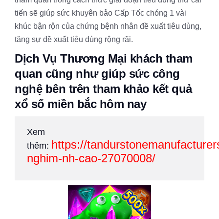
tiến sẽ giúp sức khuyên bảo Cấp Tốc chóng 1 vài
khúc bận rộn của chứng bệnh nhân đề xuất tiêu dùng,
tăng sự đề xuất tiêu dùng rộng rãi.
Dịch Vụ Thương Mại khách tham
quan cũng như giúp sức công
nghệ bên trên tham khảo kết quả
xổ số miền bắc hôm nay
Xem
https://tandurstonemanufacturer
thêm:
nghim-nh-cao-27070008/