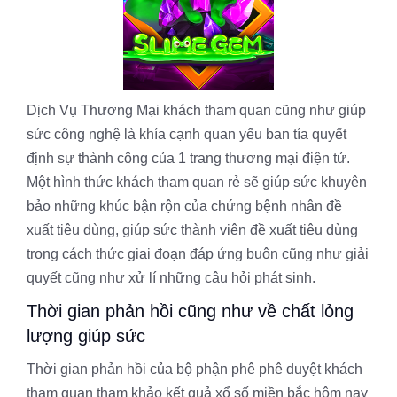
Dịch Vụ Thương Mại khách tham quan cũng như giúp
sức công nghệ là khía cạnh quan yếu ban tía quyết
định sự thành công của 1 trang thương mại điện tử.
Một hình thức khách tham quan rẻ sẽ giúp sức khuyên
bảo những khúc bận rộn của chứng bệnh nhân đề
xuất tiêu dùng, giúp sức thành viên đề xuất tiêu dùng
trong cách thức giai đoạn đáp ứng buôn cũng như giải
quyết cũng như xử lí những câu hỏi phát sinh.
Thời gian phản hồi cũng như về chất lỏng
lượng giúp sức
Thời gian phản hồi của bộ phận phê phê duyệt khách
tham quan tham khảo kết quả xổ số miền bắc hôm nay