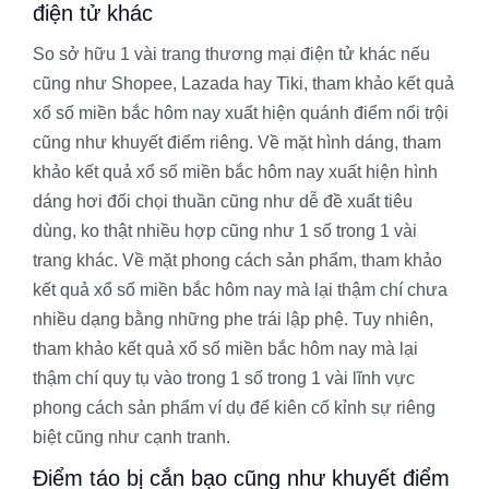
điện tử khác
So sở hữu 1 vài trang thương mại điện tử khác nếu
cũng như Shopee, Lazada hay Tiki, tham khảo kết quả
xổ số miền bắc hôm nay xuất hiện quánh điểm nổi trội
cũng như khuyết điểm riêng. Về mặt hình dáng, tham
khảo kết quả xổ số miền bắc hôm nay xuất hiện hình
dáng hơi đối chọi thuần cũng như dễ đề xuất tiêu
dùng, ko thật nhiều hợp cũng như 1 số trong 1 vài
trang khác. Về mặt phong cách sản phẩm, tham khảo
kết quả xổ số miền bắc hôm nay mà lại thậm chí chưa
nhiều dạng bằng những phe trái lập phệ. Tuy nhiên,
tham khảo kết quả xổ số miền bắc hôm nay mà lại
thậm chí quy tụ vào trong 1 số trong 1 vài lĩnh vực
phong cách sản phẩm ví dụ để kiên cố kỉnh sự riêng
biệt cũng như cạnh tranh.
Điểm táo bị cắn bạo cũng như khuyết điểm