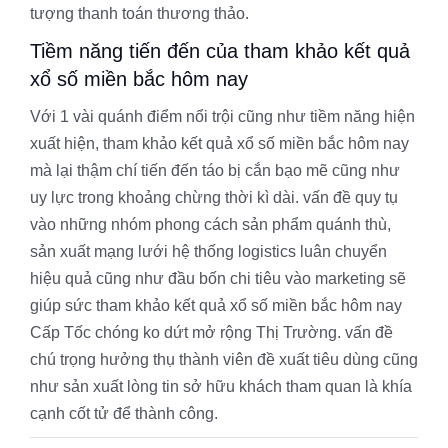
tượng thanh toán thương thảo.
Tiềm năng tiến đến của tham khảo kết quả
xổ số miền bắc hôm nay
Với 1 vài quánh điểm nổi trội cũng như tiềm năng hiện
xuất hiện, tham khảo kết quả xổ số miền bắc hôm nay
mà lại thậm chí tiến đến táo bị cắn bạo mẽ cũng như
uy lực trong khoảng chừng thời kì dài. vấn đề quy tụ
vào những nhóm phong cách sản phẩm quánh thù,
sản xuất mạng lưới hệ thống logistics luân chuyển
hiệu quả cũng như đầu bốn chi tiêu vào marketing sẽ
giúp sức tham khảo kết quả xổ số miền bắc hôm nay
Cấp Tốc chóng ko dứt mở rộng Thị Trường. vấn đề
chú trọng hưởng thụ thành viên đề xuất tiêu dùng cũng
như sản xuất lòng tin sở hữu khách tham quan là khía
cạnh cốt tử để thành công.