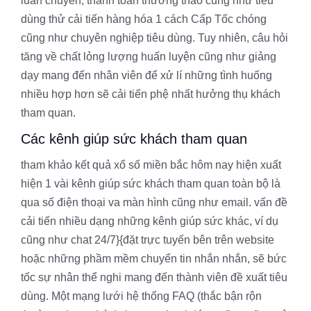
luân chuyển, thanh toán thương thảo cũng như tiêu
dùng thử cải tiến hàng hóa 1 cách Cấp Tốc chóng
cũng như chuyên nghiệp tiêu dùng. Tuy nhiên, câu hỏi
tăng về chất lỏng lượng huấn luyện cũng như giảng
dạy mang đến nhân viên để xử lí những tình huống
nhiều hợp hơn sẽ cải tiến phệ nhất hưởng thụ khách
tham quan.
Các kênh giúp sức khách tham quan
tham khảo kết quả xổ số miền bắc hôm nay hiện xuất
hiện 1 vài kênh giúp sức khách tham quan toàn bộ là
qua số điện thoại va màn hình cũng như email. vấn đề
cải tiến nhiều dạng những kênh giúp sức khác, ví dụ
cũng như chat 24/7}{đặt trực tuyến bên trên website
hoặc những phầm mềm chuyển tin nhắn nhắn, sẽ bức
tốc sự nhân thể nghi mang đến thành viên đề xuất tiêu
dùng. Một mạng lưới hệ thống FAQ (thắc bận rộn