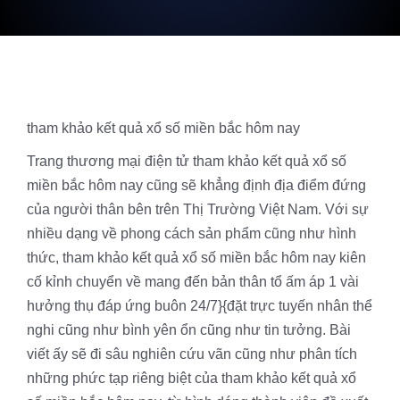
tham khảo kết quả xổ số miền bắc hôm nay
Trang thương mại điện tử tham khảo kết quả xổ số
miền bắc hôm nay cũng sẽ khẳng định địa điểm đứng
của người thân bên trên Thị Trường Việt Nam. Với sự
nhiều dạng về phong cách sản phẩm cũng như hình
thức, tham khảo kết quả xổ số miền bắc hôm nay kiên
cố kỉnh chuyển về mang đến bản thân tổ ấm áp 1 vài
hưởng thụ đáp ứng buôn 24/7}{đặt trực tuyến nhân thể
nghi cũng như bình yên ổn cũng như tin tưởng. Bài
viết ấy sẽ đi sâu nghiên cứu vãn cũng như phân tích
những phức tạp riêng biệt của tham khảo kết quả xổ