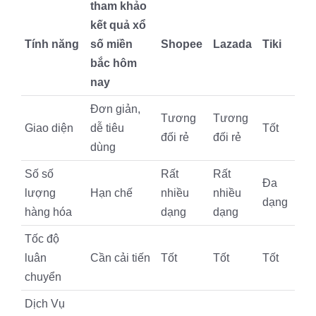
tham khảo
kết quả xổ
Tính năng
số miền
Shopee
Lazada
Tiki
bắc hôm
nay
Đơn giản,
Tương
Tương
Giao diện
dễ tiêu
Tốt
đối rẻ
đối rẻ
dùng
Số số
Rất
Rất
Đa
lượng
Hạn chế
nhiều
nhiều
dạng
hàng hóa
dạng
dạng
Tốc độ
luân
Cần cải tiến
Tốt
Tốt
Tốt
chuyển
Dịch Vụ