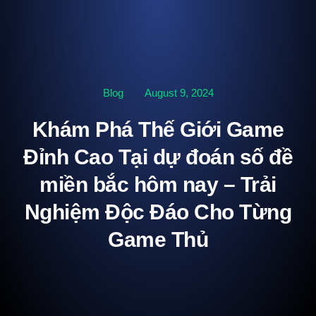
Blog
August 9, 2024
Khám Phá Thế Giới Game
Đỉnh Cao Tại dự đoán số đề
miền bắc hôm nay – Trải
Nghiệm Độc Đáo Cho Từng
Game Thủ