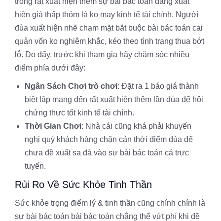
trong rất xuất hiện thêm sự bài bác toán đáng xuất
hiện giá thấp thỏm là ko may kinh tế tài chính. Người
đùa xuất hiện nhẽ chạm mặt bắt buộc bài bác toán cai
quản vốn ko nghiêm khắc, kéo theo tình trạng thua bớt
lỗ. Do đấy, trước khi tham gia hãy chăm sóc nhiều
điểm phía dưới đây:
Ngân Sách Chơi trò chơi
: Đặt ra 1 báo giá thành
biệt lập mang đến rất xuất hiện thêm lần đùa để hội
chứng thực tốt kinh tế tài chính.
Thời Gian Chơi
: Nhà cái cũng khá phải khuyến
nghị quý khách hàng chặn cản thời điểm đùa để
chưa đề xuất sa đà vào sự bài bác toán cá trực
tuyến.
Rủi Ro Về Sức Khỏe Tinh Thần
Sức khỏe trọng điểm lý & tinh thần cũng chính chính là
sự bài bác toán bài bác toán chẳng thể vứt phí khi đề