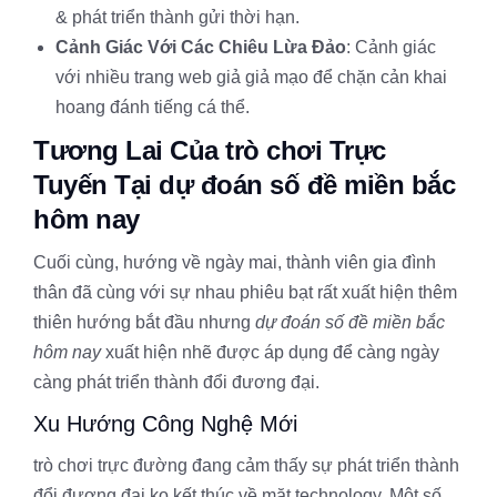
& phát triển thành gửi thời hạn.
Cảnh Giác Với Các Chiêu Lừa Đảo
: Cảnh giác
với nhiều trang web giả giả mạo để chặn cản khai
hoang đánh tiếng cá thể.
Tương Lai Của trò chơi Trực
Tuyến Tại dự đoán số đề miền bắc
hôm nay
Cuối cùng, hướng về ngày mai, thành viên gia đình
thân đã cùng với sự nhau phiêu bạt rất xuất hiện thêm
thiên hướng bắt đầu nhưng
dự đoán số đề miền bắc
hôm nay
xuất hiện nhẽ được áp dụng để càng ngày
càng phát triển thành đổi đương đại.
Xu Hướng Công Nghệ Mới
trò chơi trực đường đang cảm thấy sự phát triển thành
đổi đương đại ko kết thúc về mặt technology. Một số