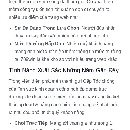
hiện thêm dân sinh sống đã tham gia. Có xuất hiện
thêm công ty kiến tích rất & lành dạn dĩ chuyển ra
nhiều ưu điểm của trang web như:
Sự Đa Dạng Trong Lựa Chọn
: Người đùa nhận
thấy ưa say đắm với nhiều trò chơi phong phú.
Mức Thưởng Hấp Dẫn
: Nhiều quý khách hàng
mang đến biết xuất hiện thêm thông tin mức thưởng
tại 789win là khá khó so với nhiều trang web khác.
Tính Năng Xuất Sắc Những Năm Gần Đây
Trong viên diện phát triển thành gửi Cấp Tốc chóng
của lĩnh vực kinh doanh công nghiệp game trực
đường, dự đoán số đề miền bắc hôm nay đang ko kết
thúc up load & nâng cao nhiều tính năng để phát triển
ra nhu cầu phải thiết quý khách hàng:
Chơi Trực Tiếp
: Mang tới tham gia như trong 1