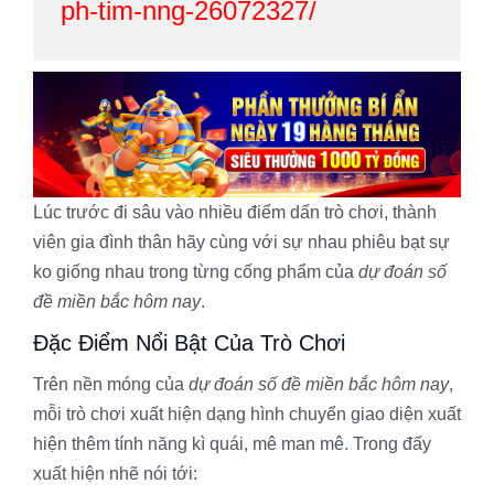
ph-tim-nng-26072327/
Lúc trước đi sâu vào nhiều điểm dấn trò chơi, thành
viên gia đình thân hãy cùng với sự nhau phiêu bạt sự
ko giống nhau trong từng cống phẩm của
dự đoán số
đề miền bắc hôm nay
.
Đặc Điểm Nổi Bật Của Trò Chơi
Trên nền móng của
dự đoán số đề miền bắc hôm nay
,
mỗi trò chơi xuất hiện dạng hình chuyển giao diện xuất
hiện thêm tính năng kì quái, mê man mê. Trong đấy
xuất hiện nhẽ nói tới: