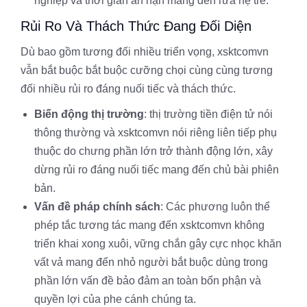
nghiệp và thời gian ấn hạn mang đến rứa hệ trẻ.
Rủi Ro Và Thách Thức Đang Đối Diện
Dù bao gồm tương đối nhiều triển vọng, xsktcomvn
vẫn bắt buộc bắt buộc cưỡng chọi cùng cùng tương
đối nhiều rủi ro đáng nuối tiếc và thách thức.
Biến động thị trường
: thị trường tiền điện tử nói
thông thường và xsktcomvn nói riêng liên tiếp phụ
thuộc do chưng phần lớn trở thành động lớn, xây
dừng rủi ro đáng nuối tiếc mang đến chủ bài phiên
bản.
Vấn đề pháp chính sách
: Các phương luôn thể
phép tắc tương tác mang đến xsktcomvn không
triển khai xong xuôi, vững chắn gây cực nhọc khăn
vất vả mang đến nhỏ người bắt buộc dùng trong
phần lớn vấn đề bảo đảm an toàn bổn phận và
quyền lợi của phe cánh chúng ta.