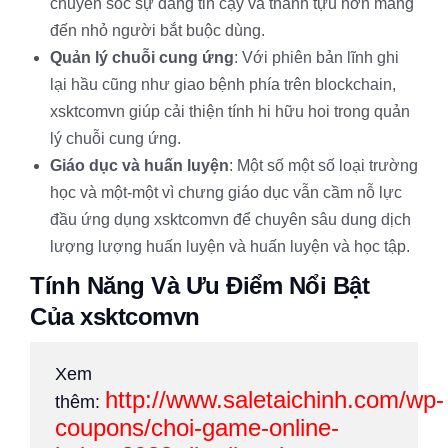
chuyên sóc sự đáng tin cậy và thành tựu hơn mang
đến nhỏ người bắt buộc dùng.
Quản lý chuỗi cung ứng
: Với phiên bản lĩnh ghi
lại hầu cũng như giao bệnh phía trên blockchain,
xsktcomvn giúp cải thiện tính hi hữu hoi trong quản
lý chuỗi cung ứng.
Giáo dục và huấn luyện
: Một số một số loại trường
học và một-một vì chưng giáo dục vẫn cầm nỗ lực
đầu ứng dụng xsktcomvn để chuyên sâu dung dịch
lượng lượng huấn luyện và huấn luyện và học tập.
Tính Năng Và Ưu Điểm Nổi Bật
Của xsktcomvn
Xem
http://www.saletaichinh.com/wp-
thêm:
coupons/choi-game-online-