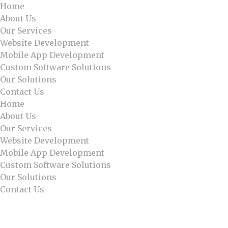
Home
About Us
Our Services
Website Development
Mobile App Development
Custom Software Solutions
Our Solutions
Contact Us
Home
About Us
Our Services
Website Development
Mobile App Development
Custom Software Solutions
Our Solutions
Contact Us