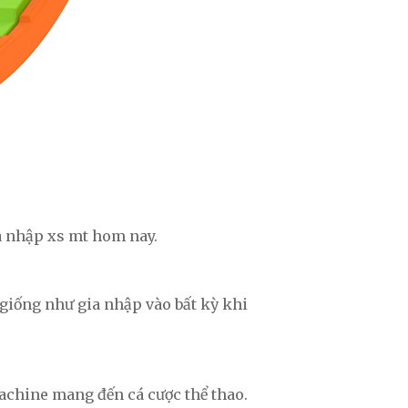
a nhập xs mt hom nay.
giống như gia nhập vào bất kỳ khi
achine mang đến cá cược thể thao.