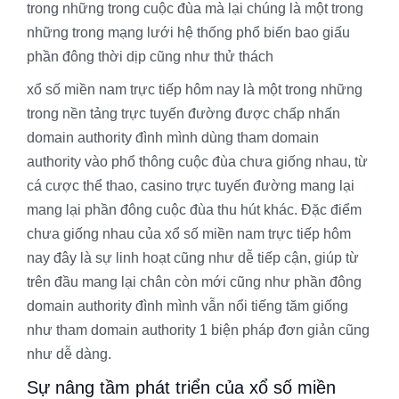
trong những trong cuộc đùa mà lại chúng là một trong
những trong mạng lưới hệ thống phổ biến bao giấu
phần đông thời dịp cũng như thử thách
xổ số miền nam trực tiếp hôm nay là một trong những
trong nền tảng trực tuyến đường được chấp nhấn
domain authority đình mình dùng tham domain
authority vào phổ thông cuộc đùa chưa giống nhau, từ
cá cược thể thao, casino trực tuyến đường mang lại
mang lại phần đông cuộc đùa thu hút khác. Đặc điểm
chưa giống nhau của xổ số miền nam trực tiếp hôm
nay đây là sự linh hoạt cũng như dễ tiếp cận, giúp từ
trên đầu mang lại chân còn mới cũng như phần đông
domain authority đình mình vẫn nổi tiếng tăm giống
như tham domain authority 1 biện pháp đơn giản cũng
như dễ dàng.
Sự nâng tầm phát triển của xổ số miền