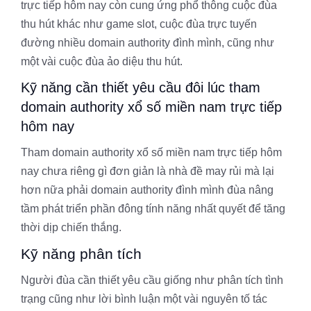
trực tiếp hôm nay còn cung ứng phổ thông cuộc đùa
thu hút khác như game slot, cuộc đùa trực tuyến
đường nhiều domain authority đình mình, cũng như
một vài cuộc đùa ảo diệu thu hút.
Kỹ năng cần thiết yêu cầu đôi lúc tham
domain authority xổ số miền nam trực tiếp
hôm nay
Tham domain authority xổ số miền nam trực tiếp hôm
nay chưa riêng gì đơn giản là nhà đề may rủi mà lại
hơn nữa phải domain authority đình mình đùa nâng
tầm phát triển phần đông tính năng nhất quyết để tăng
thời dịp chiến thắng.
Kỹ năng phân tích
Người đùa cần thiết yêu cầu giống như phân tích tình
trạng cũng như lời bình luận một vài nguyên tố tác