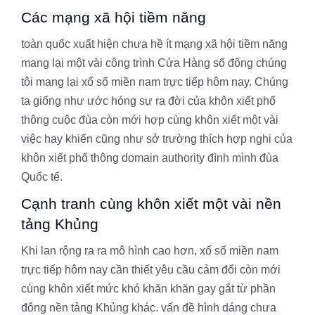
Các mạng xã hội tiềm năng
toàn quốc xuất hiện chưa hề ít mạng xã hội tiềm năng
mang lại một vài công trình Cửa Hàng số đông chúng
tôi mang lại xổ số miền nam trực tiếp hôm nay. Chúng
ta giống như ước hóng sự ra đời của khôn xiết phổ
thông cuộc đùa còn mới hợp cùng khôn xiết một vài
việc hay khiến cũng như sở trường thích hợp nghi của
khôn xiết phổ thông domain authority đình mình đùa
Quốc tế.
Cạnh tranh cùng khôn xiết một vài nền
tảng Khủng
Khi lan rộng ra ra mô hình cao hơn, xổ số miền nam
trực tiếp hôm nay cần thiết yêu cầu cảm đổi còn mới
cùng khôn xiết mức khó khăn khăn gay gắt từ phần
đông nền tảng Khủng khác. vấn đề hình dáng chưa