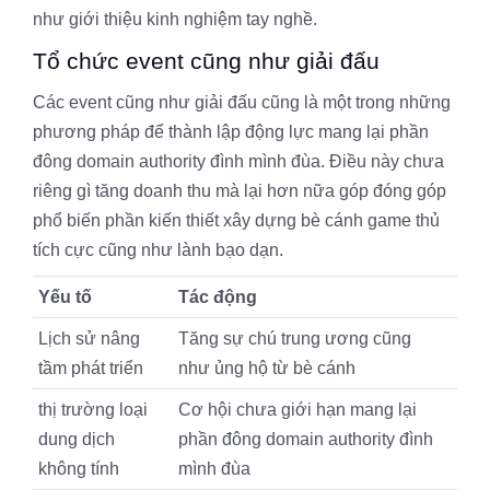
như giới thiệu kinh nghiệm tay nghề.
Tổ chức event cũng như giải đấu
Các event cũng như giải đấu cũng là một trong những
phương pháp để thành lập động lực mang lại phần
đông domain authority đình mình đùa. Điều này chưa
riêng gì tăng doanh thu mà lại hơn nữa góp đóng góp
phổ biến phần kiến thiết xây dựng bè cánh game thủ
tích cực cũng như lành bạo dạn.
Yếu tố
Tác động
Lịch sử nâng
Tăng sự chú trung ương cũng
tầm phát triển
như ủng hộ từ bè cánh
thị trường loại
Cơ hội chưa giới hạn mang lại
dung dịch
phần đông domain authority đình
không tính
mình đùa