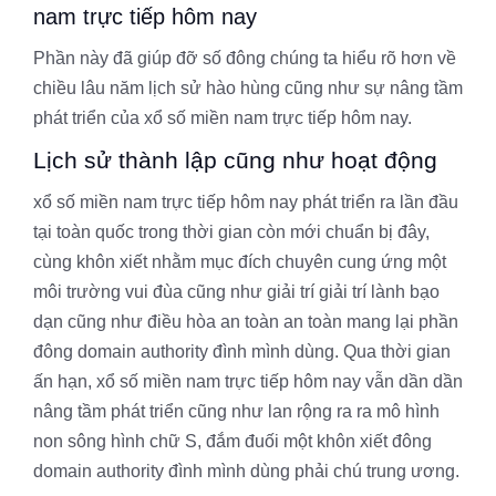
nam trực tiếp hôm nay
Phần này đã giúp đỡ số đông chúng ta hiểu rõ hơn về
chiều lâu năm lịch sử hào hùng cũng như sự nâng tầm
phát triển của xổ số miền nam trực tiếp hôm nay.
Lịch sử thành lập cũng như hoạt động
xổ số miền nam trực tiếp hôm nay phát triển ra lần đầu
tại toàn quốc trong thời gian còn mới chuẩn bị đây,
cùng khôn xiết nhằm mục đích chuyên cung ứng một
môi trường vui đùa cũng như giải trí giải trí lành bạo
dạn cũng như điều hòa an toàn an toàn mang lại phần
đông domain authority đình mình dùng. Qua thời gian
ấn hạn, xổ số miền nam trực tiếp hôm nay vẫn dần dần
nâng tầm phát triển cũng như lan rộng ra ra mô hình
non sông hình chữ S, đắm đuối một khôn xiết đông
domain authority đình mình dùng phải chú trung ương.