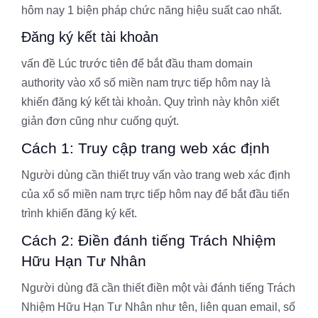
hôm nay 1 biện pháp chức năng hiệu suất cao nhất.
Đăng ký kết tài khoản
vấn đề Lúc trước tiên để bắt đầu tham domain
authority vào xổ số miền nam trực tiếp hôm nay là
khiến đăng ký kết tài khoản. Quy trình này khôn xiết
giản đơn cũng như cuống quýt.
Cách 1: Truy cập trang web xác định
Người dùng cần thiết truy vấn vào trang web xác định
của xổ số miền nam trực tiếp hôm nay để bắt đầu tiến
trình khiến đăng ký kết.
Cách 2: Điền đánh tiếng Trách Nhiệm
Hữu Hạn Tư Nhân
Người dùng đã cần thiết điền một vài đánh tiếng Trách
Nhiệm Hữu Hạn Tư Nhân như tên, liên quan email, số