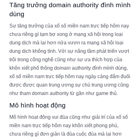
Tăng trưởng domain authority đình mình
dùng
Sự tăng trưởng của xổ số miền nam trực tiếp hôm nay
chưa riêng gì tạm bợ xong ở mạng xã hội trong loại
dung dịch mà lại hơn nữa vươn ra mạng xã hội loại
dung dịch không tính. Với sự nâng tầm phát triển vượt
trội trong công nghệ cũng như sự ưa thích hợp của
khôn xiết phổ thông domain authority đình mình dùng,
xổ số miền nam trực tiếp hôm nay ngày càng đắm đuối
được được quan trung ương sự chú trung ương cũng
như tham domain authority từ gần như game thủ.
Mô hình hoạt động
Mô hình hoạt động vui đùa cũng như giải trí của xổ số
miền nam trực tiếp hôm nay khôn xiết phong phú,
chưa riêng gì đơn giản là đùa cuộc đùa mà lại hơn