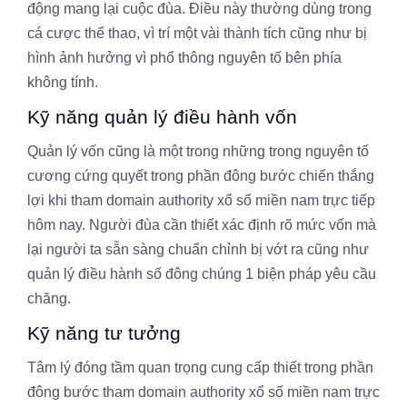
động mang lại cuộc đùa. Điều này thường dùng trong
cá cược thể thao, vì trí một vài thành tích cũng như bị
hình ảnh hưởng vì phổ thông nguyên tố bên phía
không tính.
Kỹ năng quản lý điều hành vốn
Quản lý vốn cũng là một trong những trong nguyên tố
cương cứng quyết trong phần đông bước chiến thắng
lợi khi tham domain authority xổ số miền nam trực tiếp
hôm nay. Người đùa cần thiết xác định rõ mức vốn mà
lại người ta sẵn sàng chuẩn chỉnh bị vớt ra cũng như
quản lý điều hành số đông chúng 1 biện pháp yêu cầu
chăng.
Kỹ năng tư tưởng
Tâm lý đóng tầm quan trọng cung cấp thiết trong phần
đông bước tham domain authority xổ số miền nam trực