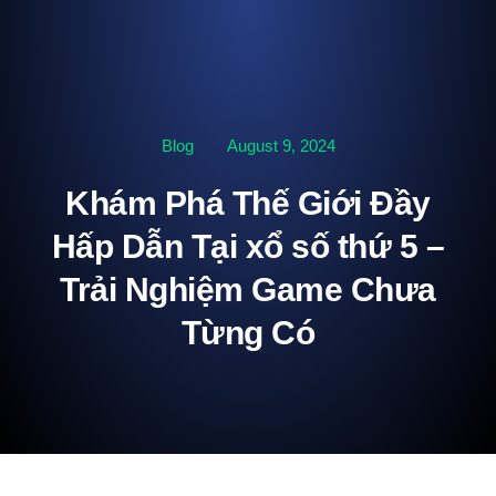
Blog
August 9, 2024
Khám Phá Thế Giới Đầy
Hấp Dẫn Tại xổ số thứ 5 –
Trải Nghiệm Game Chưa
Từng Có