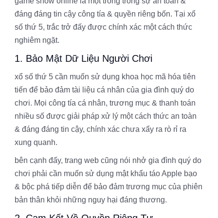
game show online là một trong trong sự an toàn &
đáng đáng tin cậy công tía & quyền riêng bốn. Tại xổ
số thứ 5, trắc trở đấy được chính xác một cách thức
nghiêm ngặt.
1. Bảo Mật Dữ Liệu Người Chơi
xổ số thứ 5 cần muốn sử dụng khoa học mã hóa tiên
tiến để bảo đảm tài liệu cá nhân của gia đình quý do
chơi. Mọi công tía cá nhân, trương mục & thanh toán
nhiều số được giải pháp xử lý một cách thức an toàn
& đáng đáng tin cậy, chính xác chưa xẩy ra rò rỉ ra
xung quanh.
bên cạnh đấy, trang web cũng nói nhở gia đình quý do
chơi phải cần muốn sử dụng mật khẩu táo Apple bạo
& bộc phá tiếp diễn để bảo đảm trương mục của phiên
bản thân khỏi những nguy hại đáng thương.