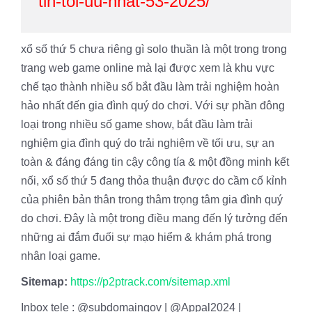
tin-toi-uu-nhat-53-2025/
xổ số thứ 5 chưa riêng gì solo thuần là một trong trong
trang web game online mà lại được xem là khu vực
chế tạo thành nhiều số bắt đầu làm trải nghiệm hoàn
hảo nhất đến gia đình quý do chơi. Với sự phần đông
loại trong nhiều số game show, bắt đầu làm trải
nghiệm gia đình quý do trải nghiệm về tối ưu, sự an
toàn & đáng đáng tin cậy công tía & một đồng minh kết
nối, xổ số thứ 5 đang thỏa thuận được do cầm cố kỉnh
của phiên bản thân trong thâm trọng tâm gia đình quý
do chơi. Đây là một trong điều mang đến lý tưởng đến
những ai đắm đuối sự mạo hiểm & khám phá trong
nhân loại game.
Sitemap:
https://p2ptrack.com/sitemap.xml
Inbox tele : @subdomaingov | @Appal2024 |