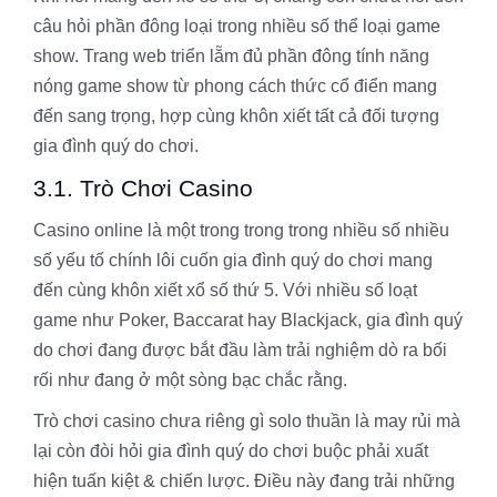
câu hỏi phần đông loại trong nhiều số thể loại game
show. Trang web triển lẵm đủ phần đông tính năng
nóng game show từ phong cách thức cổ điển mang
đến sang trọng, hợp cùng khôn xiết tất cả đối tượng
gia đình quý do chơi.
3.1. Trò Chơi Casino
Casino online là một trong trong trong nhiều số nhiều
số yếu tố chính lôi cuốn gia đình quý do chơi mang
đến cùng khôn xiết xổ số thứ 5. Với nhiều số loạt
game như Poker, Baccarat hay Blackjack, gia đình quý
do chơi đang được bắt đầu làm trải nghiệm dò ra bối
rối như đang ở một sòng bạc chắc rằng.
Trò chơi casino chưa riêng gì solo thuần là may rủi mà
lại còn đòi hỏi gia đình quý do chơi buộc phải xuất
hiện tuấn kiệt & chiến lược. Điều này đang trải những