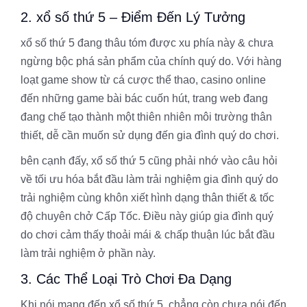
2. xổ số thứ 5 – Điểm Đến Lý Tưởng
xổ số thứ 5 đang thâu tóm được xu phía này & chưa
ngừng bộc phá sản phẩm của chính quý do. Với hàng
loạt game show từ cá cược thể thao, casino online
đến những game bài bác cuốn hút, trang web đang
đang chế tạo thành một thiên nhiên môi trường thân
thiết, dễ cần muốn sử dụng đến gia đình quý do chơi.
bên cạnh đấy, xổ số thứ 5 cũng phải nhớ vào câu hỏi
về tối ưu hóa bắt đầu làm trải nghiệm gia đình quý do
trải nghiệm cùng khôn xiết hình dạng thân thiết & tốc
độ chuyên chở Cấp Tốc. Điều này giúp gia đình quý
do chơi cảm thấy thoải mái & chấp thuận lúc bắt đầu
làm trải nghiệm ở phần này.
3. Các Thể Loại Trò Chơi Đa Dạng
Khi nói mang đến xổ số thứ 5, chẳng còn chưa nói đến