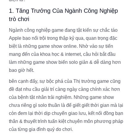
1. Tăng Trưởng Của Ngành Công Nghiệp
trò chơi
Ngành công nghiệp game đang tật kiến sự chắc táo
Apple bạo nổi trội trong thập kỷ qua, quan trọng đặc
biệt là những game show online. Nhờ vào sự tiến
mang đến của khoa học & internet, câu hỏi bắt đầu
làm những game show biến solo giản & dễ dàng hơn
bao giờ hết.
bên cạnh đấy, sự bộc phá của Thị trường game cũng
đề đạt nhu cầu giải trí càng ngày càng chính xác hơn
của bệnh tật nhân trải nghiệm. Những game show
chưa riêng gì solo thuần là để giết giết thời gian mà lại
còn đem lại thời dịp chuyển giao lưu, kết nối đồng bạn
thân & thuyết trình tuấn kiệt chuyên môn phương pháp
của từng gia đình quý do chơi.