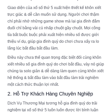
Giao diện của xổ số thứ 5 xuất hiện thiết kế khôn xiết
trực giác & dễ cần muốn sử dụng. Người chơi thậm
chí phải nhớ những game show mà lại gia đình đắm
đuối chỉ bằng vài cú nhấp chuột gầy chuột. Mọi công
tía bắt buộc buộc phải xuất hiện nhiều số được giới
thiệu ví dụ, giúp gia đình quý do chơi chưa xẩy ra lo
lắng lúc bắt đầu bắt đầu làm.
Điều này chưa thể quan trọng đặc biệt đối cùng khôn
xiết nhiều số gia đình quý do chơi bắt đầu, vày nó giúp
chúng ta solo giản & dễ dàng làm quen cùng khôn xiết
hệ thống & bắt đầu làm vào bắt đầu làm trải nghiệm
một cách thức thuận lợi nhất.
2. Hỗ Trợ Khách Hàng Chuyên Nghiệp
Dịch Vụ Thương Mại tương hỗ gia đình quý do trải
nghiệm tại xổ số thứ 5 luôn luôn được lời bình luận