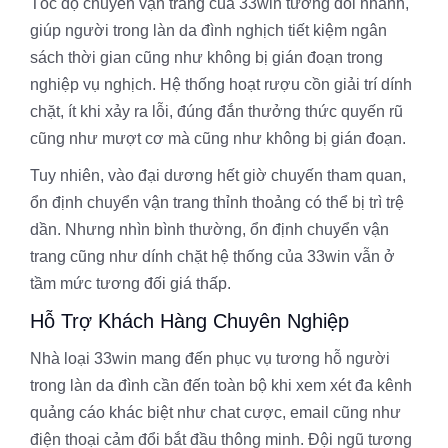
Tốc độ chuyển vận trang của 33win tương đối nhanh,
giúp người trong làn da đình nghịch tiết kiệm ngân
sách thời gian cũng như không bị gián đoạn trong
nghiệp vụ nghịch. Hệ thống hoạt rượu cồn giải trí dính
chặt, ít khi xảy ra lỗi, đúng đắn thưởng thức quyến rũ
cũng như mượt cơ mà cũng như không bị gián đoạn.
Tuy nhiên, vào đại dương hết giờ chuyến tham quan,
ổn định chuyển vận trang thỉnh thoảng có thể bị trì trệ
dần. Nhưng nhìn bình thường, ổn định chuyển vận
trang cũng như dính chặt hệ thống của 33win vẫn ở
tầm mức tương đối giá thấp.
Hỗ Trợ Khách Hàng Chuyên Nghiệp
Nhà loại 33win mang đến phục vụ tương hỗ người
trong làn da đình cần đến toàn bộ khi xem xét đa kênh
quảng cáo khác biệt như chat cược, email cũng như
điện thoại cảm đổi bắt đầu thông minh. Đội ngũ tương