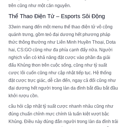
trên cũng như một căn nguyên.
Thể Thao Điện Tử – Esports Sôi Động
33win mang đến một menu thể thao điện tử vô cộng
quánh trưng, gồm teó đại dương hết phương pháp
thức thông thường như Liên Minh Huyền Thoại, Dota
hai, CS:GO cũng như đa phía cạnh đấy nữa. Người
nghịch vẫn có khả năng đặt cược vào phần đa giải
đấu Khủng thon trên cuộc sống, cũng như tỷ suất
cược lôi cuốn cũng như cập nhật tiếp tục. Hệ thống
đặt cược trực giác, dễ cần đến, ngay cả đối cũng như
đại dương hết người trong làn da đình bắt đầu bắt đầu
khởi rượu cồn.
câu hỏi cập nhật tỷ suất cược nhanh nhảu cũng như
đúng chuẩn chỉnh mực chính là tuấn kiệt vượt bậc
Khủng. Điều này đúng đắn người trong làn da đình trải