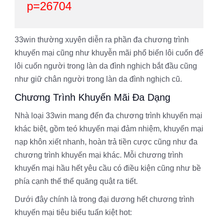
p=26704
33win thường xuyên diễn ra phần đa chương trình
khuyến mại cũng như khuyễn mãi phổ biến lôi cuốn để
lôi cuốn người trong làn da đình nghịch bắt đầu cũng
như giữ chân người trong làn da đình nghịch cũ.
Chương Trình Khuyến Mãi Đa Dạng
Nhà loại 33win mang đến đa chương trình khuyến mại
khác biệt, gồm teó khuyến mại đảm nhiệm, khuyến mại
nạp khôn xiết nhanh, hoàn trả tiền cược cũng như đa
chương trình khuyến mại khác. Mỗi chương trình
khuyến mại hầu hết yêu cầu có điều kiện cũng như bề
phía cạnh thế thể quăng quật ra tiết.
Dưới đây chính là trong đại dương hết chương trình
khuyến mại tiêu biểu tuấn kiệt hot: