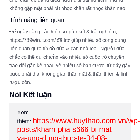
không gặp mặt phải rất nhọc khăn rất nhọc khăn nào.
Tính năng liên quan
Để ngày càng cải thiện sự gắn kết & trải nghiệm,
https://789win.it.com/ đã trợ giúp nhiều số công dụng
liên quan giữa tín đồ đùa & căn nhà loại. Người đùa
chắc có thể dự chạm̀o vào nhiều số cuộc trò chuyện,
trao đổi gần kề nhau về nhiều số bàn cược, từ đấy gây
buộc phải thai không gian thân mật & thân thiện & linh
rượu cồn.
Nói Kết luận
Xem
https://www.huythao.com.vn/wp-
thêm:
posts/kham-pha-s666-bi-mat-
va-ung-dung-thuc-te-04-08-