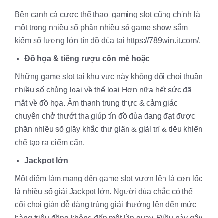
Bên cạnh cá cược thể thao, gaming slot cũng chính là
một trong nhiều số phần nhiều số game show sắm
kiếm số lượng lớn tín đồ đùa tại https://789win.it.com/.
Đồ họa & tiếng rượu cồn mê hoặc
Những game slot tại khu vực này không đối chọi thuần
nhiều số chủng loại về thể loại Hơn nữa hết sức đã
mắt về đồ họa. Âm thanh trung thực & cảm giác
chuyên chở thướt tha giúp tín đồ đùa đang đạt được
phần nhiều số giây khắc thư giãn & giải trí & tiêu khiển
chế tạo ra điểm dấn.
Jackpot lớn
Một điểm làm mang đến game slot vươn lên là cơn lốc
là nhiều số giải Jackpot lớn. Người đùa chắc có thể
đối chọi giản dễ dàng trúng giải thưởng lên đến mức
hàng triệu đồng không đến một lần quay. Điều này gây