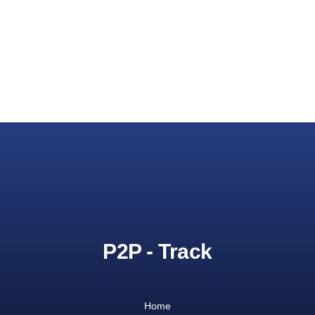
P2P - Track
Home