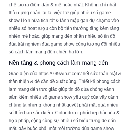
chế tạo ra điểm dấn & mê hoặc nhất. Không chỉ nhất
thời dựng chân lại tại việc trợ giúp nhiều số game
show Hơn nữa tích rất & lành mập gan dự chạm̀o vào
nhiều số hoạt rượu cồn bộ tiến thưởng tặng kèm ráng
nhiên mê hoặc, giúp mang đến phần nhiều số tín đồ
đùa trải nghiệm đùa game show cùng tương đối nhiều
số cách làm mang đến chiến hạ lớn.
Nền tảng & phong cách làm mang đến
Giao diện của https://789win.it.com/ hết sức thân mật &
thân thiện & dễ cần đề xuất dùng. Thiết kế phong cách
làm mang đến trực giác giúp tín đồ đùa chóng vánh
sắm kiếm nhiều số game show yêu quý của vây cánh
chúng ta nhưng không nhất quyết phải mất quá nhiều
số thời hạn sắm kiếm. Color được phối hợp hài hòa &
hợp pháp, cộng cùng sự nhiều số biểu trưng dễ dấn
mặt, gây buộc phải một môi trường đùa game show