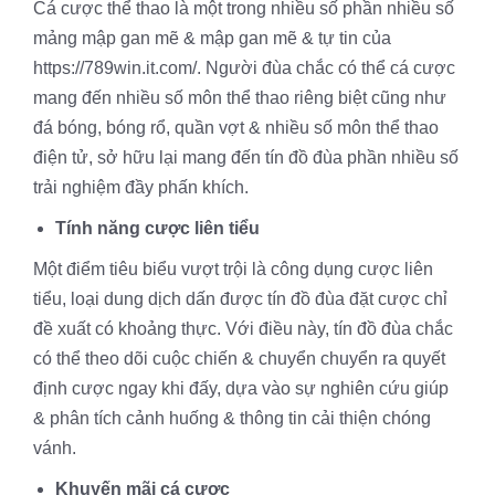
Cá cược thể thao là một trong nhiều số phần nhiều số
mảng mập gan mẽ & mập gan mẽ & tự tin của
https://789win.it.com/. Người đùa chắc có thể cá cược
mang đến nhiều số môn thể thao riêng biệt cũng như
đá bóng, bóng rổ, quần vợt & nhiều số môn thể thao
điện tử, sở hữu lại mang đến tín đồ đùa phần nhiều số
trải nghiệm đầy phấn khích.
Tính năng cược liên tiểu
Một điểm tiêu biểu vượt trội là công dụng cược liên
tiểu, loại dung dịch dấn được tín đồ đùa đặt cược chỉ
đề xuất có khoảng thực. Với điều này, tín đồ đùa chắc
có thể theo dõi cuộc chiến & chuyển chuyển ra quyết
định cược ngay khi đấy, dựa vào sự nghiên cứu giúp
& phân tích cảnh huống & thông tin cải thiện chóng
vánh.
Khuyến mãi cá cược