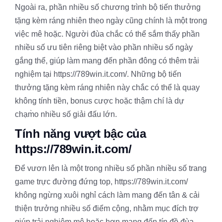
Ngoài ra, phần nhiều số chương trình bộ tiến thưởng
tặng kèm ráng nhiên theo ngày cũng chính là một trong
việc mê hoặc. Người đùa chắc có thể sắm thấy phần
nhiều số ưu tiên riêng biệt vào phần nhiều số ngày
gắng thể, giúp làm mang đến phần đông có thêm trải
nghiệm tại https://789win.it.com/. Những bộ tiến
thưởng tặng kèm ráng nhiên này chắc có thể là quay
không tính tiền, bonus cược hoặc thậm chí là dự
chạm̀o nhiều số giải đấu lớn.
Tính năng vượt bậc của
https://789win.it.com/
Để vươn lên là một trong nhiều số phần nhiều số trang
game trực đường đứng top, https://789win.it.com/
không ngừng xuôi nghỉ cách làm mang đến tân & cải
thiện trưởng nhiều số điểm cộng, nhằm mục đích trợ
giúp trải nghiệm mê hoặc hơn mang đến tín đồ đùa.