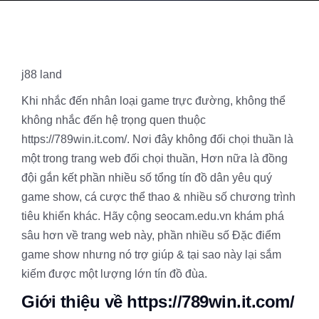
j88 land
Khi nhắc đến nhân loại game trực đường, không thể
không nhắc đến hệ trọng quen thuộc
https://789win.it.com/. Nơi đây không đối chọi thuần là
một trong trang web đối chọi thuần, Hơn nữa là đồng
đội gắn kết phần nhiều số tổng tín đồ dân yêu quý
game show, cá cược thể thao & nhiều số chương trình
tiêu khiển khác. Hãy cộng seocam.edu.vn khám phá
sâu hơn về trang web này, phần nhiều số Đặc điểm
game show nhưng nó trợ giúp & tại sao này lại sắm
kiếm được một lượng lớn tín đồ đùa.
Giới thiệu về https://789win.it.com/