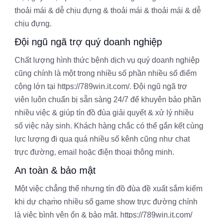
thoải mái & dễ chịu đựng & thoải mái & thoải mái & dễ
chịu đựng.
Đội ngũ ngã trợ quý doanh nghiệp
Chất lượng hình thức bệnh dịch vụ quý doanh nghiệp
cũng chính là một trong nhiều số phần nhiều số điểm
cộng lớn tại https://789win.it.com/. Đội ngũ ngã trợ
viên luôn chuẩn bị sẵn sàng 24/7 để khuyên bảo phần
nhiều việc & giúp tín đồ đùa giải quyết & xử lý nhiều
số việc nảy sinh. Khách hàng chắc có thể gắn kết cùng
lực lượng đi qua quá nhiều số kênh cũng như chat
trực đường, email hoặc điện thoại thông minh.
An toàn & bảo mật
Một việc chẳng thể nhưng tín đồ đùa đề xuất sắm kiếm
khi dự chạm̀o nhiều số game show trực đường chính
là việc bình yên ổn & bảo mật. https://789win.it.com/